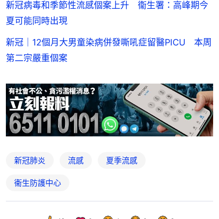
新冠病毒和季節性流感個案上升 衞生署：高峰期今
夏可能同時出現
新冠｜12個月大男童染病併發嘶吼症留醫PICU 本周
第二宗嚴重個案
新冠肺炎
流感
夏季流感
衞生防護中心