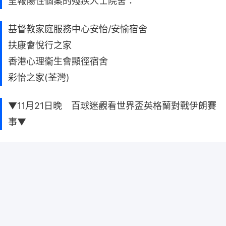
呈報陽性個案的殘疾人士院舍：
基督教家庭服務中心安怡/安愉宿舍
扶康會悅行之家
香港心理衞生會顯徑宿舍
彩怡之家(荃灣)
▼11月21日晚 百球迷觀看世界盃英格蘭對戰伊朗賽
事▼