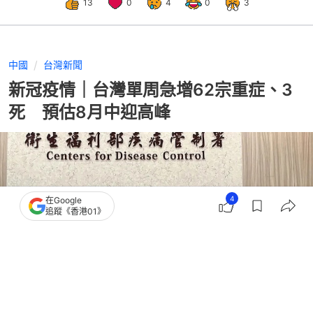
13
0
4
0
3
中國
台灣新聞
新冠疫情｜台灣單周急增62宗重症、3
死 預估8月中迎高峰
4
在Google
追蹤《香港01》
撰文：
林芷瑩