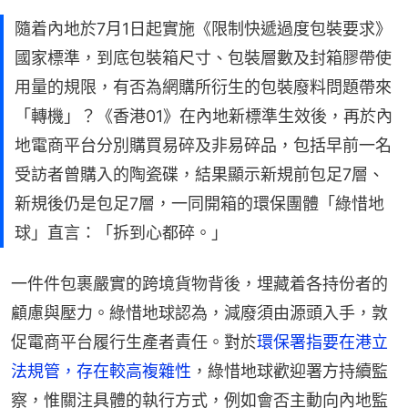
隨着內地於7月1日起實施《限制快遞過度包裝要求》
國家標準，到底包裝箱尺寸、包裝層數及封箱膠帶使
用量的規限，有否為網購所衍生的包裝廢料問題帶來
「轉機」？《香港01》在內地新標準生效後，再於內
地電商平台分別購買易碎及非易碎品，包括早前一名
受訪者曾購入的陶瓷碟，結果顯示新規前包足7層、
新規後仍是包足7層，一同開箱的環保團體「綠惜地
球」直言：「拆到心都碎。」
一件件包裹嚴實的跨境貨物背後，埋藏着各持份者的
顧慮與壓力。綠惜地球認為，減廢須由源頭入手，敦
促電商平台履行生產者責任。對於
環保署指要在港立
法規管，存在較高複雜性
，綠惜地球歡迎署方持續監
察，惟關注具體的執行方式，例如會否主動向內地監