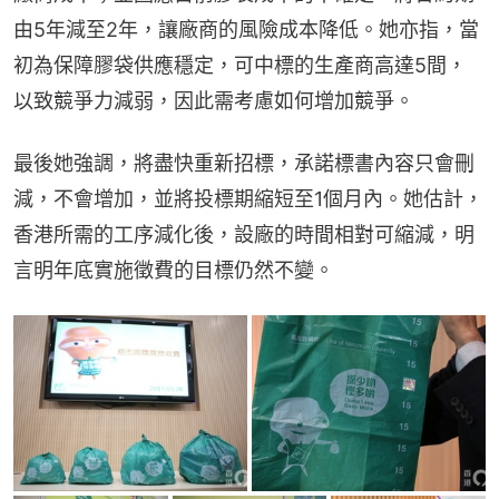
由5年減至2年，讓廠商的風險成本降低。她亦指，當
初為保障膠袋供應穩定，可中標的生產商高達5間，
以致競爭力減弱，因此需考慮如何增加競爭。
最後她強調，將盡快重新招標，承諾標書內容只會刪
減，不會增加，並將投標期縮短至1個月內。她估計，
香港所需的工序減化後，設廠的時間相對可縮減，明
言明年底實施徵費的目標仍然不變。