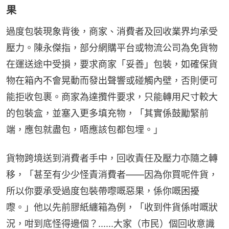
果
過度包裝現象背後，商家、消費者及回收業界均承受
壓力。陳永傑指，部分網購平台或物流公司為免貨物
在運送途中受損，要求商家「妥善」包裝，如確保貨
物在箱內不會晃動而發出聲響或碰觸內壁，否則便可
能拒收包裹。商家為達攬件要求，只能轉用尺寸較大
的包裝盒，並塞入更多填充物，「其實係鼓勵緊前
端，應包就盡包，唔應該包都包埋。」
貨物跨境送到消費者手中，回收責任及壓力亦隨之轉
移，「甚至有少少怪責消費者——因為你買呢件貨，
所以你要承受過度包裝帶嚟嘅惡果，係你嘅困擾
嚟。」他以先前膠紙纏箱為例，「收到件貨係咁嘅狀
況，咁到底怪得邊個？......大家（市民）個回收意識