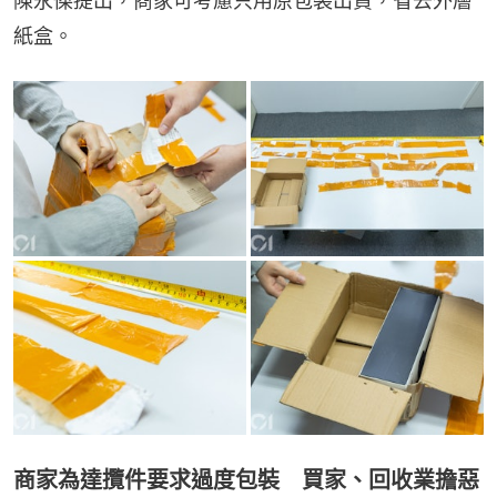
陳永傑提出，商家可考慮只用原包裝出貨，省去外層
紙盒。
商家為達攬件要求過度包裝 買家、回收業擔惡