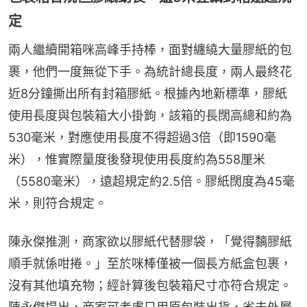
定
兩人繼續開箱咪高峰手持棒，面對纏繞大量膠紙的包
裹，他們一度無從下手。為統計總長度，兩人最終花
近8分鐘撕出所有封箱膠紙。根據內地新標準，膠紙
使用長度與包裝箱大小掛鉤，該箱的長闊高總和約為
530毫米，對應使用長度不得超過3倍（即1590毫
米），惟實際量度後發現使用長度約為558厘米
（5580毫米），遠超規定約2.5倍。膠紙闊度為45毫
米，則符合規定。
陳永傑推測，商家欲以膠紙代替膠袋，「覺得黐膠紙
順手就係咁捲。」至於咪棒僅被一個長方紙盒包裹，
沒有其他填充物；經計算後包裝箱尺寸亦符合規定。