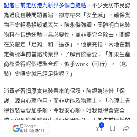
記者日前走訪港九新界多個自提點
，不少受訪市民認
為過度包裝問題普遍，卻亦帶來「安全感」，確保貨
物不會輕易損毀或丟失。陳永傑強調，團體明白包裝
物料在長途運輸中具必要性，並非要完全除去，關鍵
在於釐定「足夠」和「過多」。他補充指，內地在制
定新標準前曾諮詢業界、了解實際需要：「如果生產
商都覺得呢個標準合理、似乎work（可行），（包
裝）會唔會就已經足夠呢？」
消費者習慣厚實包裝帶來的保護，陳認為這份「保
護」源自心理作用，而非功能及物理上，「心理上覺
得包裝需要加多啲，令我安心啲，咁我覺得會安全
啲。但到底係咪產生必要作用呢？」正如先前所拆的
4
在Google
陶瓷碟，在眾多包裝物料當中，可能只有少數起關鍵
追蹤《香港01》