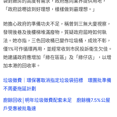
袋對廠房的高度有需求，政府應向業界提供用地，
「政府諗嘢諗到好理想，樣樣做到最理想。」
她擔心政府的準備功夫不足，稱曾到三無大廈視察，
發現後巷及後樓梯堆滿廢物，質疑政府屆時如何執
法。她亦指，三色回收桶已變作垃圾桶，成效不彰，
僅1%可作循環再用，並經常收到市民投訴衞生欠佳。
她建議政府應增加「綠在區區」及「綠仔店」，以增
加本港的回收率。
垃圾徵費｜環保署取消指定垃圾袋招標 環團批準備
不周憂拖延計劃
廚餘回收│明年垃圾徵費配套未足 廚餘機7.5%公屋
戶受惠被批龜速