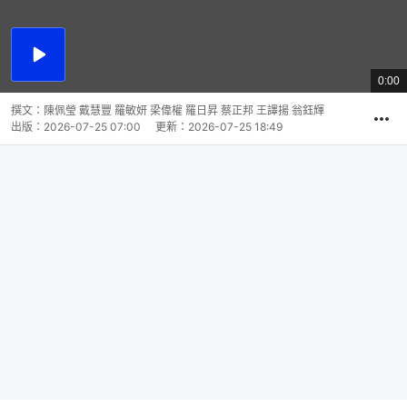
播
放
0:00
總
影
共
片
時
撰文：
陳佩瑩 戴慧豐 羅敏妍 梁偉權 羅日昇 蔡正邦 王譯揚 翁鈺輝
間
出版：
2026-07-25 07:00
更新：
2026-07-25 18:49