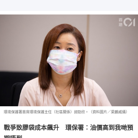
環境保護署首席環境保護主任（社區關係）胡勁欣。（資料圖片／梁鵬威攝）
戰爭致膠袋成本飆升 環保署︰油價高到我哋預