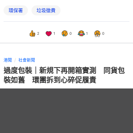
環保署
垃圾徵費
2
1
0
1
0
港聞
社會新聞
過度包裝｜新規下再開箱實測 同貨包
裝如舊 環團拆到心碎促履責