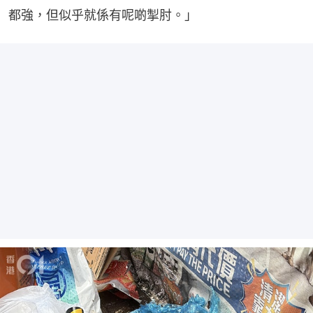
都強，但似乎就係有呢啲掣肘。」