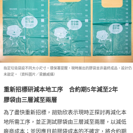
指定垃圾袋設不同大小尺寸。環保署提醒，現時展出的膠袋並非最終成品，設計仍
未敲定。（資料圖片／梁鵬威攝）
重新招標研減本地工序 合約期5年減至2年
膠袋由三層減至兩層
為了盡快重新招標，胡勁欣表示現時正探討再減化本
地所需工序，並正測試膠袋由三層減至兩層，以減低
廠商成本；並因應目前膠袋成本的不確定，將合約期