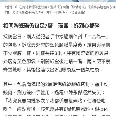
《香港01》在內地新標準生效後，邀請環保團體「綠惜地球」環境事務經理陳永傑
（右）及環境事務主任趙苡彤（左）一同拆件。（湯致遠攝）
相同陶瓷碟仍包足7層 環團：拆到心都碎
採訪當日，兩人從記者手中接過兩件貨「二合為一」
的包裹，拆除最外層的藍色膠膜量度後，結果與早前
不少膠膜一樣，同樣長達3米。裝有陶瓷碟的包裹最
外層有黃色膠袋，𠝹開紙盒後定睛一看，兩人便不禁
齊聲驚呼，其後接連取出2個膠袋及一個氣柱袋。
其中，包覆陶瓷碟的2層泡泡紙被膠紙密封，需出動
鉸剪、𠝹刀兼四手並用，過程中陳永傑啞然失笑：
「我究竟要開幾多次？我都係要隻碟啫，使唔使咁
呀？」經點算後，該包裹共有8層包裝物料。根據內