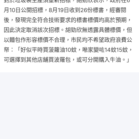
對於垃圾袋生產須重新招標，胡勁欣表示，政府在6
月10日公開招標，8月19日收到26份標書，經審閱
後，發現完全符合技術要求的標書標價均高於預期，
因此決定取消該次招標。胡勁欣無透露具體標價，但
以麵包作形容標價不合理，市民均不希望政府浪費公
帑：「好似平時買菠蘿油10蚊，𠵱家變咗14蚊15蚊，
可選擇到其他店舖買波羅包，或可分開購入牛油。」