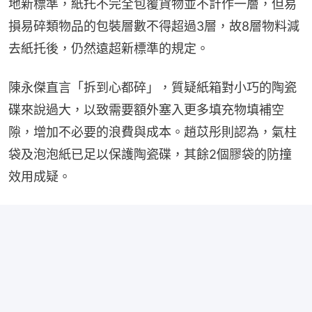
地新標準，紙托不完全包覆貨物並不計作一層，但易
損易碎類物品的包裝層數不得超過3層，故8層物料減
去紙托後，仍然遠超新標準的規定。
陳永傑直言「拆到心都碎」，質疑紙箱對小巧的陶瓷
碟來說過大，以致需要額外塞入更多填充物填補空
隙，增加不必要的浪費與成本。趙苡彤則認為，氣柱
袋及泡泡紙已足以保護陶瓷碟，其餘2個膠袋的防撞
效用成疑。