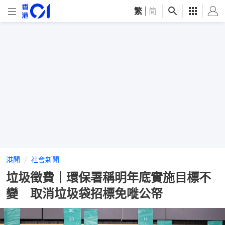
繁
|
简
港聞
社會新聞
垃圾徵費｜環保署稱明年底實施目標不
變 取消垃圾袋招標免嘥公帑