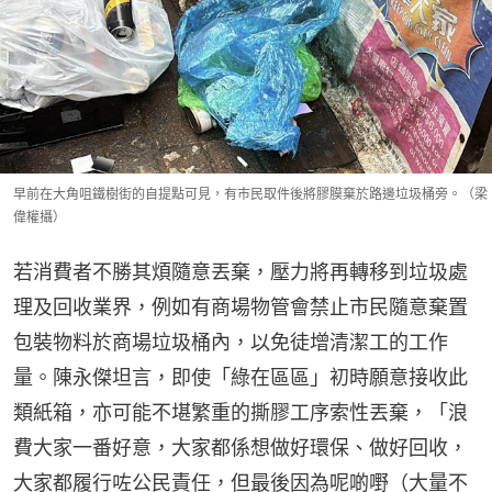
早前在大角咀鐵樹街的自提點可見，有市民取件後將膠膜棄於路邊垃圾桶旁。（梁
偉權攝）
若消費者不勝其煩隨意丟棄，壓力將再轉移到垃圾處
理及回收業界，例如有商場物管會禁止市民隨意棄置
包裝物料於商場垃圾桶內，以免徒增清潔工的工作
量。陳永傑坦言，即使「綠在區區」初時願意接收此
類紙箱，亦可能不堪繁重的撕膠工序索性丟棄，「浪
費大家一番好意，大家都係想做好環保、做好回收，
大家都履行咗公民責任，但最後因為呢啲嘢（大量不