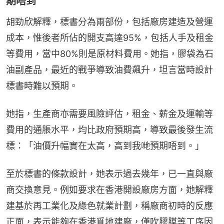
期唔到
胡勁欣解釋，標書分為兩部份，包括廠房建造及營運
成本，惟後者所佔的開支高達95%，包括人手及租金
等費用，當中80%則是原材料費用。她指，膠袋為石
油副產品，最近的戰爭導致油費飆升，坦言當時設計
標書時難以預期。
她指，生產商亦需要風險評估，租金、薪金及運輸等
費用的通脹水平，均比政府預期高，導致最後發生流
標：「油價升幅實在太高，高到我哋預期唔到。」
至於標書的條款設計，她表示過去幾年，已一直與廠
商交換意見。例如要求在香港開設廠房方面，她解釋
建基於再工業化及綠色就業計劃，稱廠商初時的反應
正面，表示能夠在香港覓地建廠，僅吹膠膜等工序因