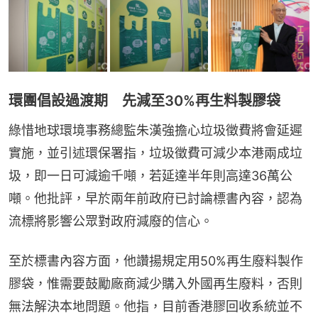
環團倡設過渡期 先減至30%再生料製膠袋
綠惜地球環境事務總監朱漢強擔心垃圾徵費將會延遲
實施，並引述環保署指，垃圾徵費可減少本港兩成垃
圾，即一日可減逾千噸，若延達半年則高達36萬公
噸。他批評，早於兩年前政府已討論標書內容，認為
流標將影響公眾對政府減廢的信心。
至於標書內容方面，他讚揚規定用50%再生廢料製作
膠袋，惟需要鼓勵廠商減少購入外國再生廢料，否則
無法解決本地問題。他指，目前香港膠回收系統並不