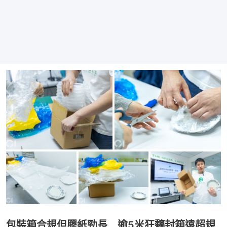
包裝箱合規但膠紙勁長 逾5米狂黐封箱遠超規