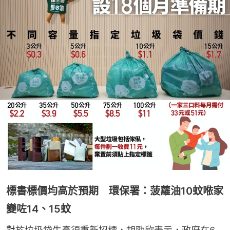
標書標價均高於預期 環保署：菠蘿油10蚊𠵱家
變咗14、15蚊