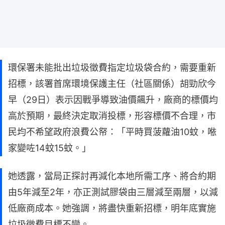
環保署未能批出垃圾徵費指定垃圾袋合約，需要重新
招標，該署首席環境保護主任（社區關係）胡勁欣今
早（29日）表示因戰爭導致油價飆升，廠商的標價均
高於預期，最終決定取消投標，形容標價不合理，市
民均不希望政府浪費公帑：「平時買菠蘿油10蚊，𠵱
家變咗14蚊15蚊。」
她透露，當局正探討再減化本地所需工序、將合約期
由5年減至2年，亦正測試膠袋由三層減至兩層，以減
低廠商成本。她強調，將盡快重新招標，明年底實施
垃圾徵費目標不變。