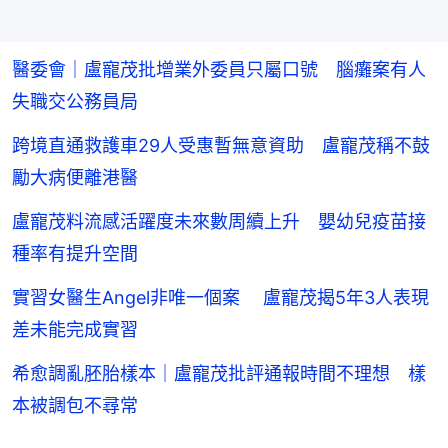
醫委會｜盧寵茂批增業外委員只屬口號 腦癱案有人
失職交公務員局
跨境直通救護車29人受惠暫無意資助 盧寵茂稱不鼓
勵大病便離港醫
盧寵茂料流感活躍度未來數周續上升 嬰幼兒疫苗接
種率有提升空間
實習女醫生Angel非唯一個案 盧寵茂揭5年3人表現
差未能完成實習
希愈調亂胚胎樣本｜盧寵茂批評通報時間不理想 樣
本被調包不尋常