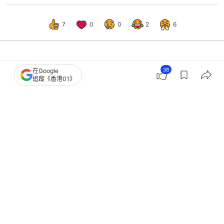
7
0
0
2
6
港聞
社會新聞
38
在Google
追蹤《香港01》
跨境直通救護車29人受惠暫無意資助
盧寵茂稱不鼓勵大病便離港醫