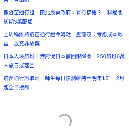
撤疫苗通行證 田北辰轟政府：有冇搞錯？ 料通關
初期3萬配額
上周稱維持疫苗通行證今轉軚 盧寵茂：考慮成本效
益 放寬非放棄
日本入境航班｜港府促日本撤回限降令 250航班6萬
人旅日或落空
疫苗通行證取消 師生每日快測維持至明年1.31 2月
起全日授課