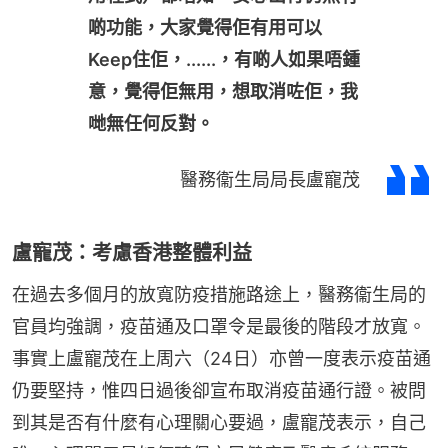
啲功能，大家覺得佢有用可以
Keep住佢，......，有啲人如果唔鍾
意，覺得佢無用，想取消咗佢，我
哋無任何反對。
醫務衞生局局長盧寵茂
盧寵茂：考慮香港整體利益
在過去多個月的放寬防疫措施路途上，醫務衞生局的
官員均強調，疫苗通及口罩令是最後的階段才放寬。
事實上盧寵茂在上周六（24日）亦曾一度表示疫苗通
仍要堅持，惟四日過後卻宣布取消疫苗通行證。被問
到其是否有什麼有心理關心要過，盧寵茂表示，自己