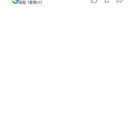
追蹤《香港01》
嘟晶片防取錯
渣打馬拉松｜兩跑步場同維修 跑手逼爆斧山道運動
場：跑時需閃避
渣馬｜周潤發陪老友轉戰10公里 慢速完賽重享受
「唔志在成績」
渣打馬拉松
香港田徑總會