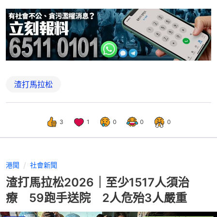
渣打馬拉松
3
1
0
0
0
港聞
社會新聞
渣打馬拉松2026｜至少1517人須治
療 59跑手送院 2人危殆3人嚴重