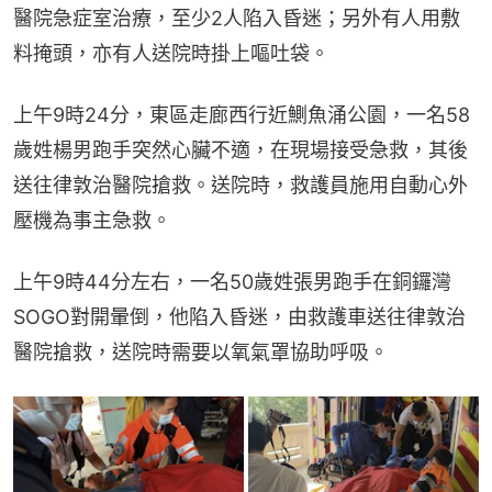
醫院急症室治療，至少2人陷入昏迷；另外有人用敷
料掩頭，亦有人送院時掛上嘔吐袋。
上午9時24分，東區走廊西行近鰂魚涌公園，一名58
歲姓楊男跑手突然心臟不適，在現場接受急救，其後
送往律敦治醫院搶救。送院時，救護員施用自動心外
壓機為事主急救。
上午9時44分左右，一名50歲姓張男跑手在銅鑼灣
SOGO對開暈倒，他陷入昏迷，由救護車送往律敦治
醫院搶救，送院時需要以氧氣罩協助呼吸。