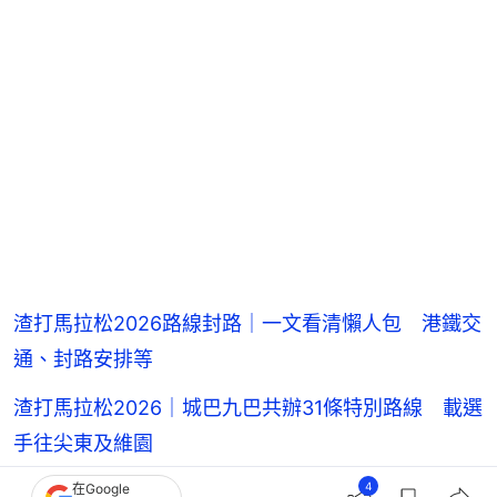
渣打馬拉松2026路線封路｜一文看清懶人包 港鐵交
通、封路安排等
渣打馬拉松2026｜城巴九巴共辦31條特別路線 載選
手往尖東及維園
4
在Google
渣打馬拉松博覽會今開幕免費入場 增號碼布核查站