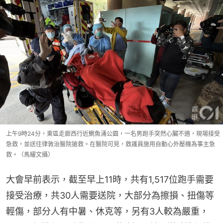
上午9時24分，東區走廊西行近鰂魚涌公園，一名男跑手突然心臟不適，現場接受
急救，並送往律敦治醫院搶救。在醫院可見，救護員施用自動心外壓機為事主急
救。（馬耀文攝）
大會早前表示，截至早上11時，共有1,517位跑手需要
接受治療，共30人需要送院，大部分為擦損、扭傷等
輕傷，部分人有中暑、休克等，另有3人較為嚴重，