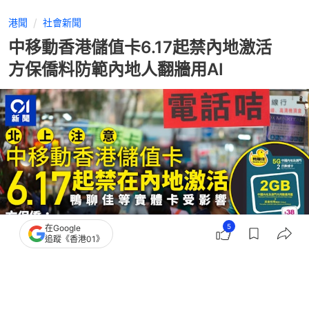
港聞
社會新聞
中移動香港儲值卡6.17起禁內地激活
方保僑料防範內地人翻牆用AI
5
在Google
追蹤《香港01》
撰文：
歐陽德浩
出版：
2026-06-13 21:35
更新：
2026-06-13 21:35