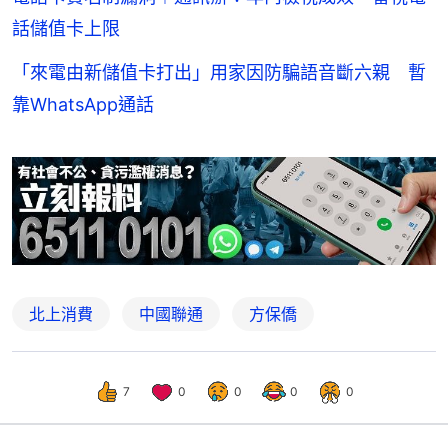
話儲值卡上限
「來電由新儲值卡打出」用家因防騙語音斷六親 暫
靠WhatsApp通話
北上消費
中國聯通
方保僑
7
0
0
0
0