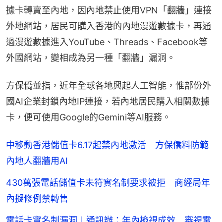
據卡轉賣至內地，因內地禁止使用VPN「翻牆」連接
外地網站，居民可購入香港的內地漫遊數據卡，再通
過漫遊數據進入YouTube、Threads、Facebook等
外國網站，變相成為另一種「翻牆」漏洞。
方保僑並指，近年全球各地興起人工智能，惟部份外
國AI企業封鎖內地IP連接，若內地居民購入相關數據
卡，便可使用Google的Gemini等AI服務。
中移動香港儲值卡6.17起禁內地激活 方保僑料防範
內地人翻牆用AI
430萬張電話儲值卡未符實名制要求被拒 商經局年
內擬修例禁轉售
電話卡實名制漏洞︱通訊辦：年內檢視成效 審視電