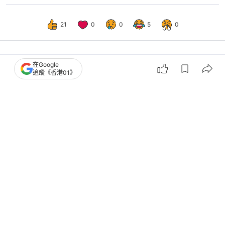
21
0
0
5
0
在Google
港聞
政情
追蹤《香港01》
逾159萬個電話號碼疑涉電騙被停號
丘應樺無意限制遊客開電話卡