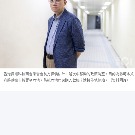
香港資訊科技商會榮譽會長方保僑估計，是次中移動的政策調整，目的為防範水貨
商將數據卡轉賣至內地，防範內地居民購入數據卡連接外地網站。（資料圖片）