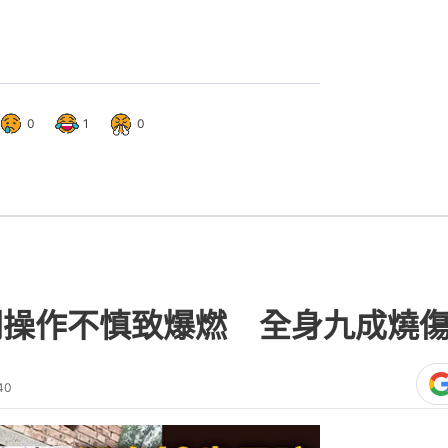
0
1
0
閥操作不慎致爆燃 全身九成燒
40