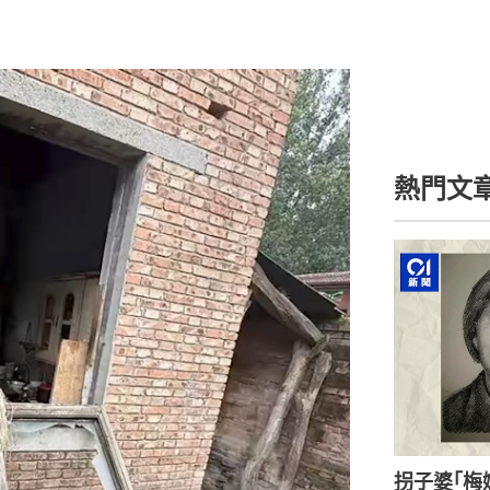
熱門文
拐子婆｢梅