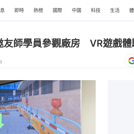
息
即時
熱榜
國際
中國
科技
生活
體
氣邀友師學員參觀廠房 VR遊戲
02