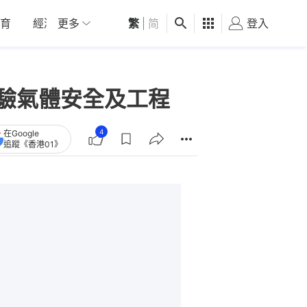
育
經濟
更多
01深圳
繁
觀點
|
简
健康
好食玩飛
登入
女
體驗氣體安全及工程
4
在Google
追蹤《香港01》