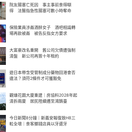
院友腸塞亡死因 事主事前食得瞓
得 法醫指急性腸塞可數小時奪命
保險業員涉姦酒醉女子 酒吧相識轉
場再飲被姦 被告反指女方要求
大富豪改名重開 舊公司欠債遭強制
清盤 新公司再簽十年租約
遊日本帶含受管制成分藥物回港會否
違法？須符2條件才可獲豁免
觀塘花園大廈重建｜房協料2028年起
清拆兩廈 居民陸續遷至鴻鵠臺
今日新聞8分鐘｜新義安報復致H8三
𨋢全壞｜食客擲錢店員以牙還牙