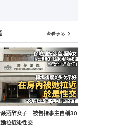
章
查看更多
姦酒醉女子 被告指事主自稱30
被她拉近後性交