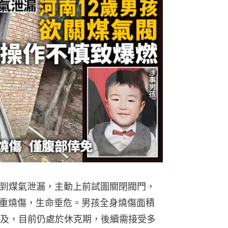
聞到煤氣泄漏，主動上前試圖關閉閥門，
重燒傷，生命垂危。男孩全身燒傷面積
波及，目前仍處於休克期，後續需接受多