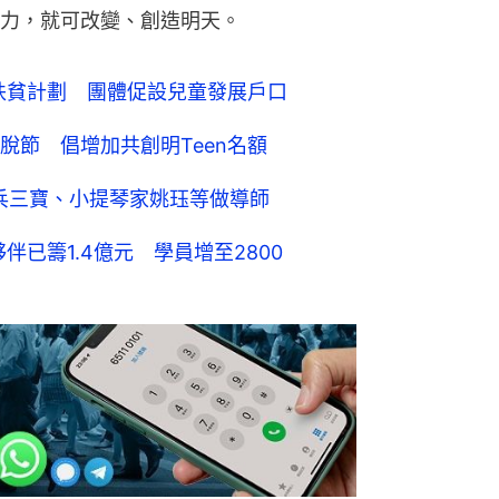
力，就可改變、創造明天。
與扶貧計劃 團體促設兒童發展戶口
脫節 倡增加共創明Teen名額
乒乓三寶、小提琴家姚珏等做導師
伴已籌1.4億元 學員增至2800