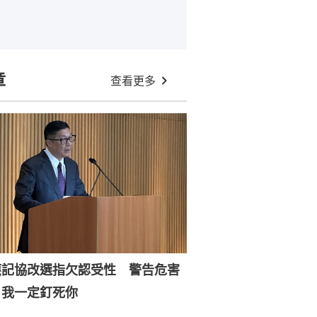
章
查看更多
應記協改選指欠認受性 警告危害
：我一定釘死你