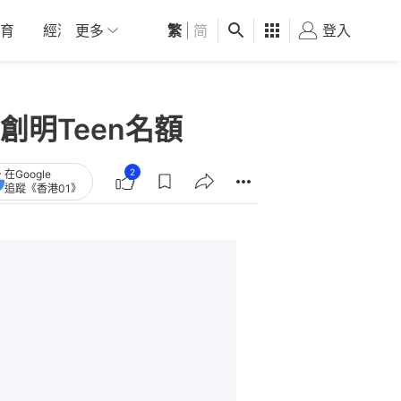
育
經濟
更多
01深圳
繁
觀點
|
简
健康
好食玩飛
登入
女
明Teen名額
2
在Google
追蹤《香港01》