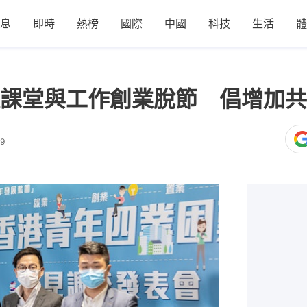
息
即時
熱榜
國際
中國
科技
生活
體
課堂與工作創業脫節 倡增加共創
59