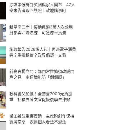
涂謹申低調到英國與家人團聚 47人
案未告者取回護照｜政壇諸事町
新皇崗口岸｜擬動員逾3萬人次公務
員參與四場演練 可獲發車馬費
施政報告2026懶人包｜再派電子消費
券？重推租置？政界倡議一文看
前高官楊立門：部門常推搪須改變門
戶之見 串連職能防「側側膊」
教科書又加價！全套書7000元負擔
重 社福界陳文宜促恢復學生津貼
街工雜誌重獲資助 主席盼創作保持
寬廣空間 表達個人看法不違法