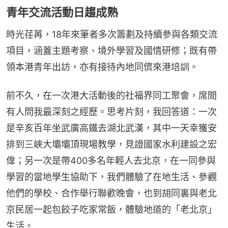
青年交流活動日趨成熟
時光荏苒，18年來筆者多次籌劃及持續參與各類交流
項目，涵蓋主題考察、境外學習及國情研修；既有帶
領本港青年出訪，亦有接待內地同儕來港培訓。
前不久，在一次港大活動後的社福界同工聚會，席間
有人問我最深刻之經歷。思考片刻，我回答道：一次
是辛亥百年坐武廣高鐵去湖北武漢，其中一天幸獲安
排到三峽大壩壩頂現場教學，見證國家水利建設之宏
偉；另一次是帶400多名年輕人去北京，在一同參與
學習的當地學生協助下，我們體驗了在地生活、參觀
他們的學校、合作舉行聯歡晚會，也到胡同裏與老北
京民居一起包餃子吃家常飯，體驗地道的「老北京」
生活。