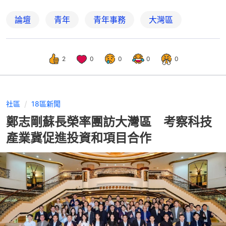
論壇
青年
青年事務
大灣區
2
0
0
0
0
社區
18區新聞
鄭志剛蘇長榮率團訪大灣區 考察科技
產業冀促進投資和項目合作