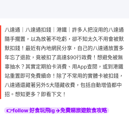
八達通｜八達通扣錢｜港鐵｜許多人把沒用的八達通
隨手擱置，以為放著不吃虧，卻不知太久不用會被默
默扣錢！最近有內地網民分享，自己的八達通放置多
年忘了退款，竟被扣了高達$90行政費！想避免被無
辜抽水？其實定期拍卡消費、用App查閱，或到港鐵
站重置即可免費續命！除了不常用的實體卡被扣錢，
八達通還藏著另外5大隱藏收費，包括自動增值都中
招。想知更多？即看下文！
👉follow 好食玩飛ig ✈️免費睇旅遊飲食攻略