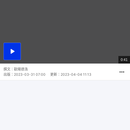
播
放
0:41
總
影
共
片
時
撰文：
歐陽德浩
間
出版：
2023-03-31 07:00
更新：
2023-04-04 11:13