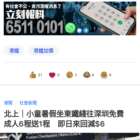
港鐵
港鐵加價
31
0
2
6
6
港聞
社會新聞
北上｜小童暑假坐東鐵綫往深圳免費
成人6程送1程 即日來回減$6