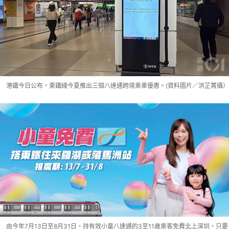
港鐵今日公布，東鐵綫今夏推出三個八達通跨境乘車優惠。(資料圖片／洪芷菁攝）
由今年7月13日至8月31日，持有效小童八達通的3至11歲乘客免費北上深圳，只要