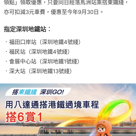
領點」領取優惠，只要同日經落馬洲站乘搭東鐵綫，
亦可扣減3元車費，優惠至今年9月30日。
指定深圳地鐵站︰
．福田口岸站（深圳地鐵4號綫）
．福民站（深圳地鐵4號綫）
．會展中心站（深圳地鐵1號綫）
．深大站（深圳地鐵13號綫）