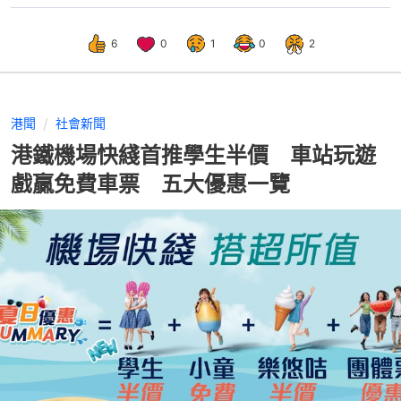
6
0
1
0
2
港聞
社會新聞
港鐵機場快綫首推學生半價 車站玩遊
戲贏免費車票 五大優惠一覽