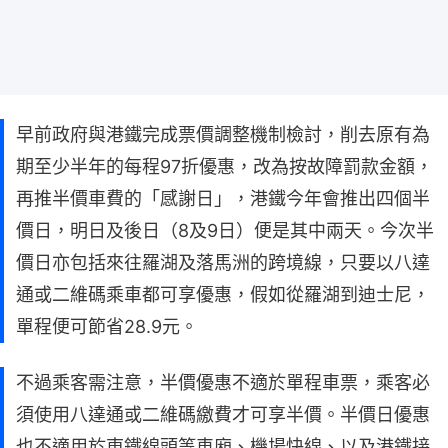
早前政府與港鐵完成票價調整機制檢討，削去原有為
期至少半年的每程97折優惠，改為按故障罰款金額，
再推半價車費的「感謝日」，港鐵今年會推出四個半
價日，明日及後日（8及9日）便是其中兩天。今次半
價日亦包括來往羅湖及落馬洲的跨境線，只要以八達
通或二維碼乘車都可享優惠，假如從羅湖到迪士尼，
單程便可節省28.9元。
不過乘客需注意，半價優惠不適於單程車票，乘客必
須使用八達通或二維碼繳費才可享半價。半價日優惠
也不適用於東鐵線頭等車廂、機場快線、以及港鐵接