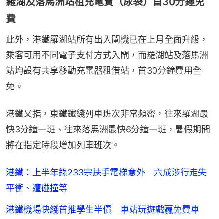
羅湖及落馬洲站租充電寶（尿袋）首30分鐘免
費
此外，港鐵羅湖站所有出入閘機已在上月全面升級，
乘客可用不同電子支付方式入閘，而羅湖站及落馬洲
站均設有共享移動充電器租借站，首30分鐘費用全
免。
港鐵又指，東鐵鐵綫列車班次非常頻密，往來羅湖最
快3分鐘一班、往來落馬洲最快6分鐘一班，暑假期間
將在指定時段增加列車班次。
港鐵：上半年錄233宗扶手電梯意外 六成涉行走失
平衝、遭碰撞等
港鐵機場快綫首推學生半價 車站玩遊戲贏免費車