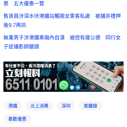
票 五大優惠一覽
售貨員涉深水埗港鐵站觸兩女乘客私處 被捕非禮押
後9.7再訊
無業男子涉港鐵車廂內自瀆 被控有違公德 同行女
子捉攝影師鏡頭
港鐵
北上消費
深圳
東鐵線
着數優惠