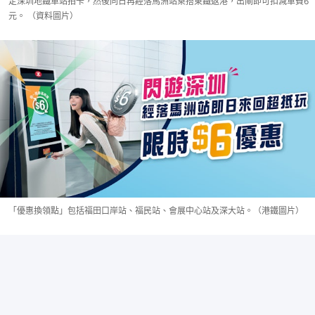
定深圳地鐵車站拍卡，然後同日再經落馬洲站乘搭東鐵返港，出閘即可扣減車費6
元。 （資料圖片）
「優惠換領點」包括福田口岸站、福民站、會展中心站及深大站。（港鐵圖片）