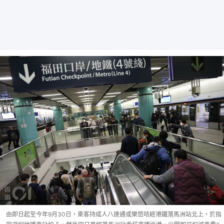
由即日起至今年9月30日，乘客持成人八達通或樂悠咭經港鐵落馬洲站北上，於指