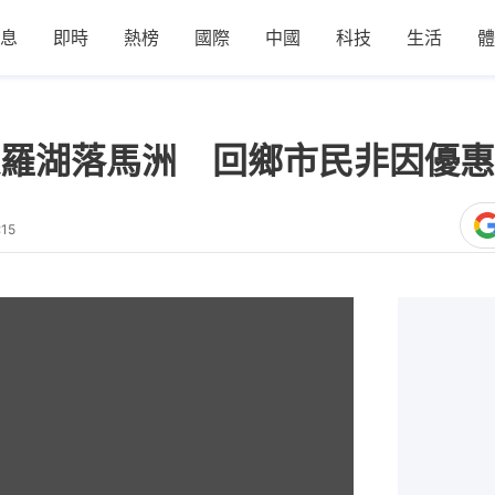
息
即時
熱榜
國際
中國
科技
生活
體
羅湖落馬洲 回鄉市民非因優惠
:15