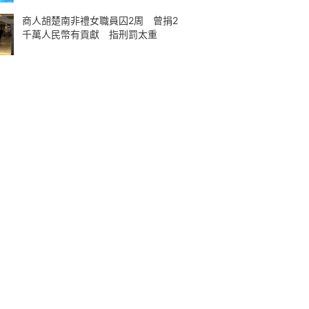
商人胡楚南非禮女職員囚2周 曾捐2
千萬人民幣有貢獻 指刑罰太重