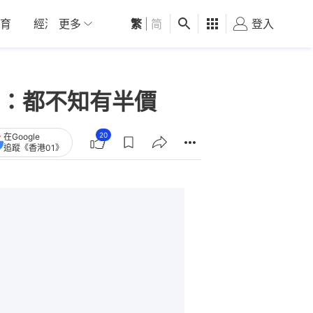
育
經濟
更多
01深圳
繁
觀點
|
简
健康
好食玩飛
登入
女
：都不知有半價
20
在Google
追蹤《香港01》