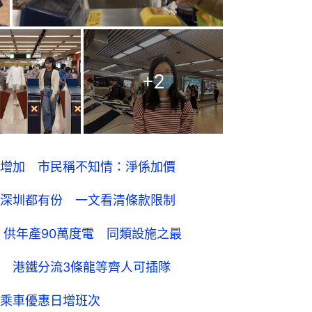
+
2
增加 市民稱不知情：淨係加價
深圳都有份 一文看清條款限制
 供年產90萬度電 同類設施之最
 港鐵分流3條龍等齊人可插隊
乘車優惠日增班次