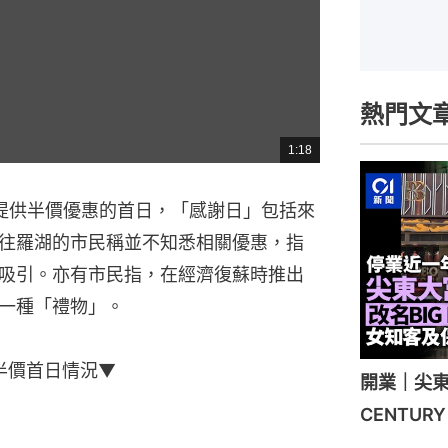
熱門文
1:18
總
共
時
間
提供半價優惠的首日，「感謝日」包括來
往羅湖的市民稱並不知悉相關優惠，指
吸引。亦有市民指，在經濟復蘇時推出
一種「禮物」。
半價首日情況▼
開業｜尖東
CENTU