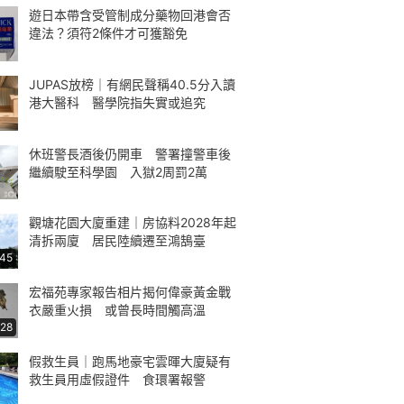
遊日本帶含受管制成分藥物回港會否
違法？須符2條件才可獲豁免
JUPAS放榜｜有網民聲稱40.5分入讀
港大醫科 醫學院指失實或追究
休班警長酒後仍開車 警署撞警車後
繼續駛至科學園 入獄2周罰2萬
觀塘花園大廈重建｜房協料2028年起
清拆兩廈 居民陸續遷至鴻鵠臺
:45
宏福苑專家報告相片揭何偉豪黃金戰
衣嚴重火損 或曾長時間觸高溫
:28
假救生員｜跑馬地豪宅雲暉大廈疑有
救生員用虛假證件 食環署報警