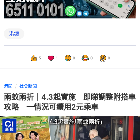
港鐵
5
1
0
0
0
港聞
社會新聞
兩蚊兩折｜4.3起實施 即睇調整附搭車
攻略 一情況可續用2元乘車