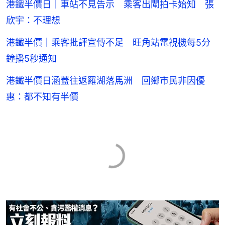
港鐵半價日｜車站不見告示 乘客出閘拍卡始知 張
欣宇：不理想
港鐵半價｜乘客批評宣傳不足 旺角站電視機每5分
鐘播5秒通知
港鐵半價日涵蓋往返羅湖落馬洲 回鄉市民非因優
惠：都不知有半價