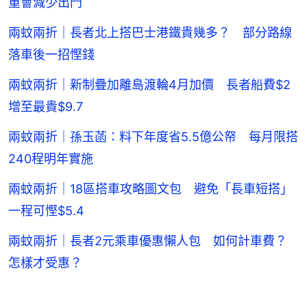
重會減少出門
兩蚊兩折｜長者北上搭巴士港鐵貴幾多？ 部分路線
落車後一招慳錢
兩蚊兩折｜新制疊加離島渡輪4月加價 長者船費$2
增至最貴$9.7
兩蚊兩折｜孫玉菡：料下年度省5.5億公帑 每月限搭
240程明年實施
兩蚊兩折｜18區搭車攻略圖文包 避免「長車短搭」
一程可慳$5.4
兩蚊兩折｜長者2元乘車優惠懶人包 如何計車費？
怎樣才受惠？