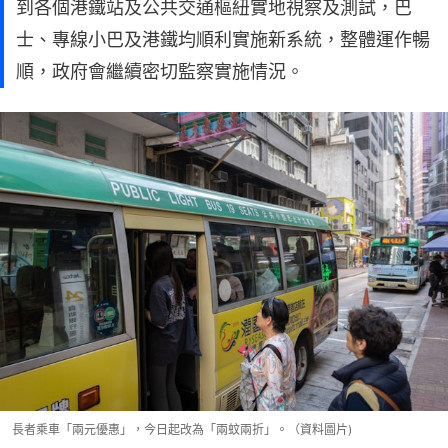
到各個港鐵站及公共交通樞紐實地視察及測試，巴
士、專線小巴及港鐵均順利實施新系統，整體運作暢
順，政府會繼續密切監察實施情況。
長者乘車「兩元優惠」，今日起改為「兩蚊兩折」。（資料圖片)