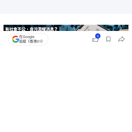
6
在Google
追蹤《香港01》
勞工及福利局
公共交通
長者
1
0
0
0
0
港聞
社會新聞
兩蚊兩折｜長者北上搭巴士港鐵貴幾