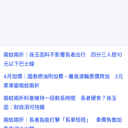
兩蚊兩折｜孫玉菡料不影響長者出行 四分三人搭10
元以下巴士線
4月加價｜國泰燃油附加費、離島渡輪票價齊加 2元
乘車變兩蚊兩折
兩蚊兩折料會維持一段較長時間 長者硬食？孫玉
菡：財政須可持續
兩蚊兩折｜長者指能打擊「長車短搭」 車費負擔加