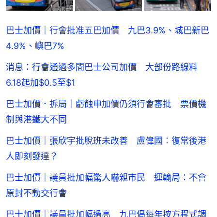
巴士加價｜行會批准五巴加價 九巴3.9%、城巴新巴
4.9%、嶼巴7%
消息：行會通過多間巴士公司加價 大部份路線料
6.18起加$0.5至$1
巴士加價．拆局｜虧蝕申加價仍須行會審批 票價機
制與港鐵大不同
巴士加價｜張欣宇批脫班未改善 盧偉國：復常後港
人即刻發達？
巴士加價｜議員批加幅驚人嚇親市民 運輸局：不會
原封不動交行會
巴士加價｜議員批加幅過高 九巴倡每年按方程式調