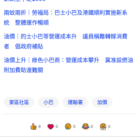
兩蚊兩折｜勞福局：巴士小巴及港鐵順利實施新系
統 整體運作暢順
油價｜的士小巴等營運成本升 議員稱難轉嫁消費
者 倡政府補貼
油價上升｜綠色小巴商：營運成本攀升 冀准設燃油
附加費助渡難關
東區社區
小巴
運輸署
加價
6
0
0
0
0