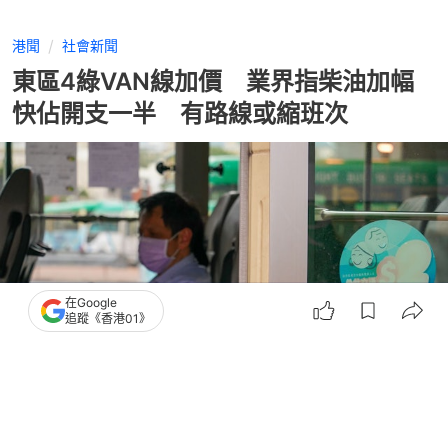
港聞
社會新聞
東區4綠VAN線加價 業界指柴油加幅
快佔開支一半 有路線或縮班次
在Google
追蹤《香港01》
撰文：
吳美松
出版：
2026-04-16 10:32
更新：
2026-04-16 10:49