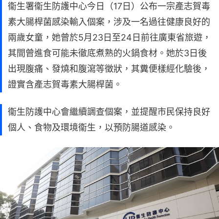
衞生署衞生防護中心今日（17日）公布一宗產志賀毒
素大腸桿菌感染輸入個案，涉及一名過往健康良好的
兩歲女童，她曾於5月23日至24日前往廣東省旅遊，
其間曾進食可能未徹底煮熟的火鍋食材。她於3日後
出現腹痛、發燒和腹瀉等徵狀，其糞便樣經化驗後，
證實含產志賀毒素大腸桿菌。
衞生防護中心會繼續調查個案，並提醒市民保持良好
個人、食物及環境衞生，以預防腸道感染。