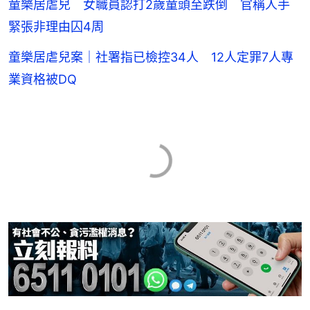
童樂居虐兒 女職員認打2歲童頭至跌倒 官稱人手
緊張非理由囚4周
童樂居虐兒案｜社署指已檢控34人 12人定罪7人專
業資格被DQ