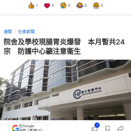
1
0
0
0
0
港聞
社會新聞
院舍及學校現腸胃炎爆發 本月暫共24
宗 防護中心籲注意衞生
1
在Google
追蹤《香港01》