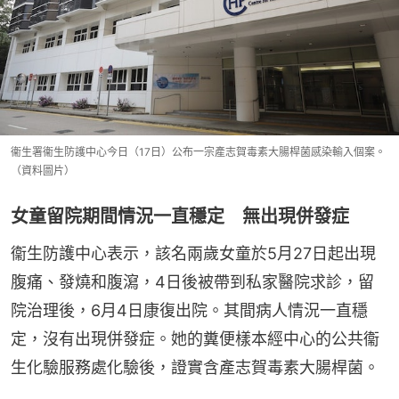
衞生署衞生防護中心今日（17日）公布一宗產志賀毒素大腸桿菌感染輸入個案。
（資料圖片）
女童留院期間情況一直穩定 無出現併發症
衞生防護中心表示，該名兩歲女童於5月27日起出現
腹痛、發燒和腹瀉，4日後被帶到私家醫院求診，留
院治理後，6月4日康復出院。其間病人情況一直穩
定，沒有出現併發症。她的糞便樣本經中心的公共衞
生化驗服務處化驗後，證實含產志賀毒素大腸桿菌。