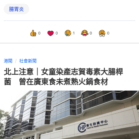
腸胃炎
0
0
1
0
0
港聞
社會新聞
北上注意｜女童染產志賀毒素大腸桿
菌 曾在廣東食未煮熟火鍋食材