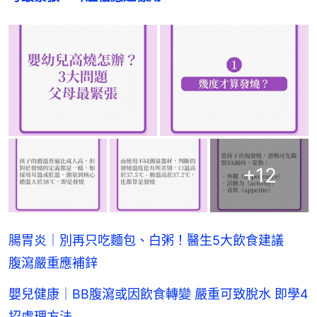
+
12
腸胃炎｜別再只吃麵包、白粥！醫生5大飲食建議
腹瀉嚴重應補鋅
嬰兒健康｜BB腹瀉或因飲食轉變 嚴重可致脫水 即學4
招處理方法