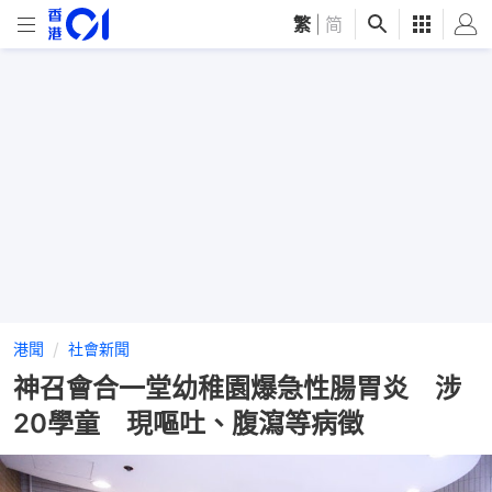
繁
|
简
港聞
社會新聞
神召會合一堂幼稚園爆急性腸胃炎 涉
20學童 現嘔吐、腹瀉等病徵