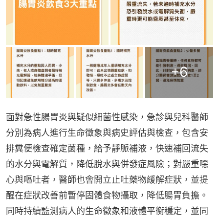
+
6
面對急性腸胃炎與疑似細菌性感染，急診與兒科醫師
分別為病人進行生命徵象與病史評估與檢查，包含安
排糞便檢查確定菌種，給予靜脈補液，快速補回流失
的水分與電解質，降低脫水與併發症風險；對嚴重噁
心與嘔吐者，醫師也會開立止吐藥物緩解症狀，並提
醒在症狀改善前暫停固體食物攝取，降低腸胃負擔。
同時持續監測病人的生命徵象和液體平衡穩定，並同