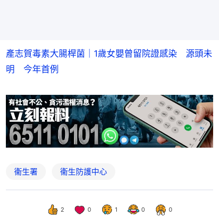
產志賀毒素大腸桿菌｜1歲女嬰曾留院證感染 源頭未
明 今年首例
衞生署
衞生防護中心
2
0
1
0
0