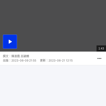
播
放
1:43
總
影
共
片
時
撰文：
陳淑霞 呂穎姍
間
出版：
2023-06-09 21:55
更新：
2023-06-21 12:15