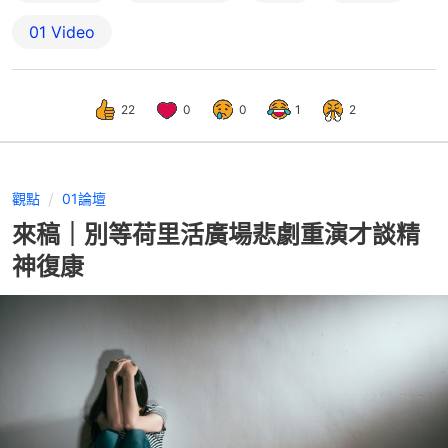
01 Video
22
0
0
1
2
觀點
01論壇
來稿｜別等荷里活廣場悲劇重演才談精
神復康