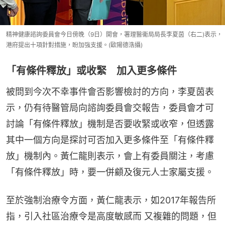
精神健康諮詢委員會今日傍晚（9日）開會，署理醫衞局局長李夏茵（右二)表示，
港府提出十項針對措施，盼加強支援。(歐陽德浩攝)
「有條件釋放」或收緊 加入更多條件
被問到今次不幸事件會否影響檢討的方向，李夏茵表
示，仍有待醫管局向諮詢委員會交報告，委員會才可
討論「有條件釋放」機制是否要收緊或收窄，但透露
其中一個方向是探討可否加入更多條件至「有條件釋
放」機制內。黃仁龍則表示，會上有委員關注，考慮
「有條件釋放」時，要一併顧及復元人士家屬支援。
至於強制治療令方面，黃仁龍表示，如2017年報告所
指，引入社區治療令是高度敏感而 又複雜的問題，但