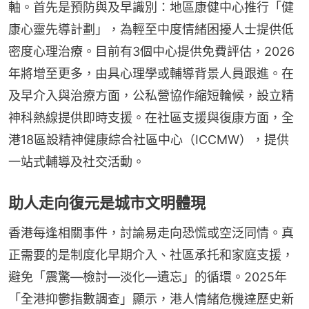
軸。首先是預防與及早識別：地區康健中心推行「健
康心靈先導計劃」，為輕至中度情緒困擾人士提供低
密度心理治療。目前有3個中心提供免費評估，2026
年將增至更多，由具心理學或輔導背景人員跟進。在
及早介入與治療方面，公私營協作縮短輪候，設立精
神科熱線提供即時支援。在社區支援與復康方面，全
港18區設精神健康綜合社區中心（ICCMW），提供
一站式輔導及社交活動。
助人走向復元是城市文明體現
香港每逢相關事件，討論易走向恐慌或空泛同情。真
正需要的是制度化早期介入、社區承托和家庭支援，
避免「震驚—檢討—淡化—遺忘」的循環。2025年
「全港抑鬱指數調查」顯示，港人情緒危機達歷史新