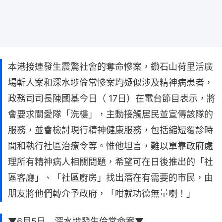
本港接連發生震驚社會的奪命慘案，鑽石山荷里活廣
場斬人案和深水埗倫常慘案均疑似涉及精神病患者，
政務司司長陳國基今日（ 17日）在電台節目表示，將
會要求關愛隊「洗樓」，主動接觸居民並宣傳該隊的
服務，並會檢討現行精神健康服務，包括縮短覆診時
間和執行社區治療令等。惟他坦言，難以單靠政府處
理所有精神病人相關問題，希望可在日後推出的「社
區客廳」、「社區廚房」找出潛在有需要的市民，由
朋友將他們轉介予政府，「咁就功德無量喇！」
▼6月5日 深水埗發生倫常命案▼