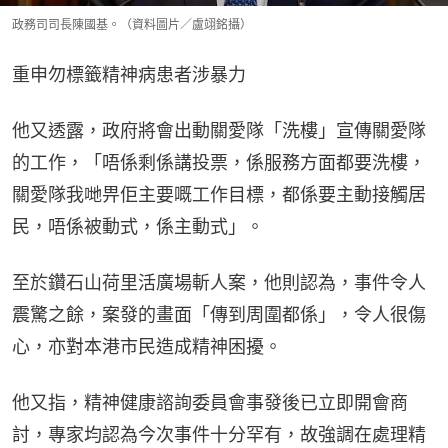
政務司司長陳國基。（資料圖片／盧翊銘攝）
重申勿標籤精神病患者涉暴力
他又透露，政府將會出動關愛隊「洗樓」宣傳關愛隊
的工作，「唔係剩係講投票，係服務方面都要洗樓，
關愛隊我哋畀佢主要嘅工作目標，都係要主動接觸居
民，唔係被動式，係主動式」。
至於鑽石山荷里活廣場斬人案，他則認為，事件令人
震驚之餘，案發的畫面「傳到周圍都係」，令人很傷
心，亦對本港市民造成精神困擾。
他又指，精神健康諮詢委員會事發後已立即開會商
討，專家均認為今次事件十分罕有，故強調在處理精