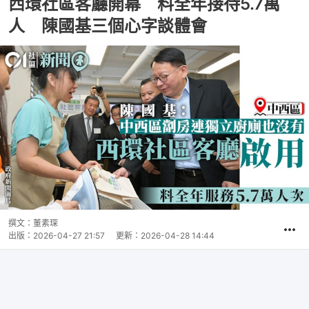
西環社區客廳開幕 料全年接待5.7萬
人 陳國基三個心字談體會
撰文：
董素琛
出版：
2026-04-27 21:57
更新：
2026-04-28 14:44