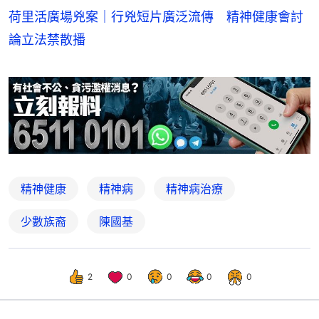
荷里活廣場兇案｜行兇短片廣泛流傳 精神健康會討
論立法禁散播
精神健康
精神病
精神病治療
少數族裔
陳國基
2
0
0
0
0