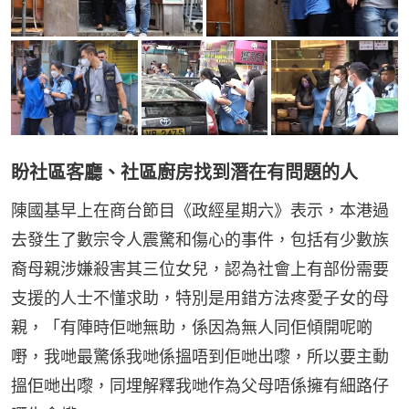
盼社區客廳、社區廚房找到潛在有問題的人
陳國基早上在商台節目《政經星期六》表示，本港過
去發生了數宗令人震驚和傷心的事件，包括有少數族
裔母親涉嫌殺害其三位女兒，認為社會上有部份需要
支援的人士不懂求助，特別是用錯方法疼愛子女的母
親，「有陣時佢哋無助，係因為無人同佢傾開呢啲
嘢，我哋最驚係我哋係搵唔到佢哋出嚟，所以要主動
搵佢哋出嚟，同埋解釋我哋作為父母唔係擁有細路仔