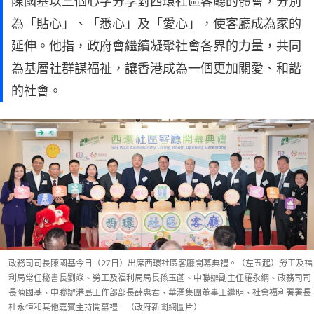
陳國基以三個心字分享對西環社區客廳的體會，分別
為「貼心」、「悉心」及「愛心」，使客廳成為家的
延伸。他指，政府會繼續凝聚社會各界的力量，共同
為基層社群謀福祉，讓香港成為一個更加關愛、和諧
的社會。
政務司司長陳國基今日（27日）出席西環社區客廳開幕典禮。（左五起）勞工及福
利局常任秘書長劉焱、勞工及福利局局長孫玉菡、中聯辦副主任羅永綱、政務司司
長陳國基、中聯辦港島工作部部長薛惠君、華潤集團董事王繼明、社會福利署署長
杜永恒和其他嘉賓主持開幕禮。（政府新聞網圖片）