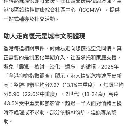
神科熱線提供即時支援。在社區支援與復康方面，全
港18區設精神健康綜合社區中心（ICCMW），提供
一站式輔導及社交活動。
助人走向復元是城市文明體現
香港每逢相關事件，討論易走向恐慌或空泛同情。真
正需要的是制度化早期介入、社區承托和家庭支援，
避免「震驚—檢討—淡化—遺忘」的循環。2025年
「全港抑鬱指數調查」顯示，港人情緒危機達歷史新
高：整體抑鬱平均分7.27（13.1%中重度），焦慮平均
分5.90（22.6%中重度），Z世代（18-24歲）高達
43.5%受中重度抑鬱影響。超過一半人面對情緒困擾
時不處理或不求助，部分依賴AI傾訴，延誤專業幫
助。