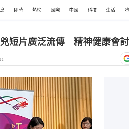
息
即時
熱榜
國際
中國
科技
生活
體
兇短片廣泛流傳 精神健康會討
52