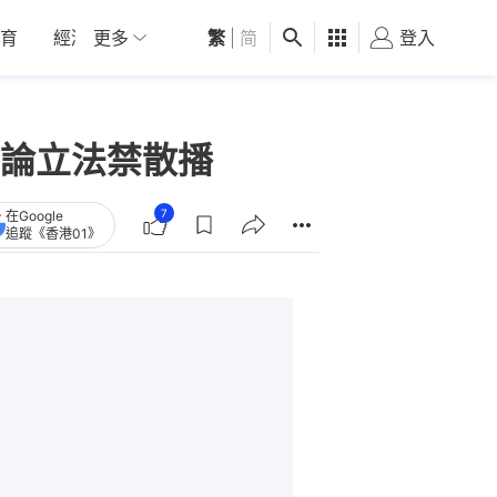
育
經濟
更多
01深圳
繁
觀點
|
简
健康
好食玩飛
登入
女
論立法禁散播
7
在Google
追蹤《香港01》