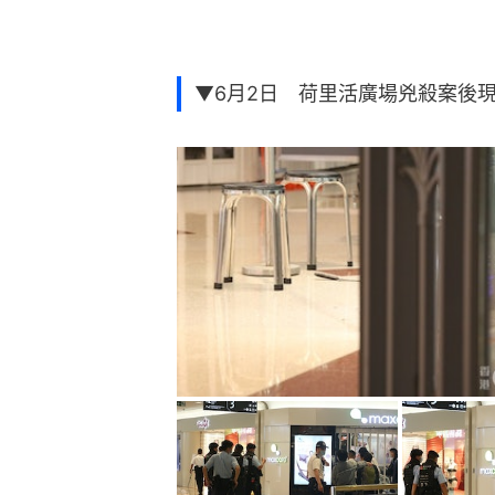
▼6月2日 荷里活廣場兇殺案後