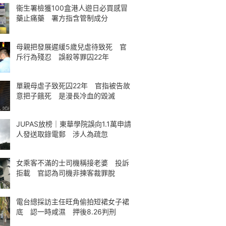
衞生署檢獲100盒港人遊日必買感冒
藥止痛藥 署方指含管制成分
母親把發展遲緩5歲兒虐待致死 官
斥行為殘忍 誤殺等罪囚22年
單親母虐子致死囚22年 官指被告故
意把子餓死 是漫長冷血的毀滅
JUPAS放榜｜東華學院誤向1.1萬申請
人發送取錄電郵 涉人為疏忽
女乘客不滿的士司機稱接老婆 投訴
拒載 官認為司機非揀客裁罪脫
電台總採訪主任旺角偷拍短裙女子裙
底 認一時咸濕 押後8.26判刑