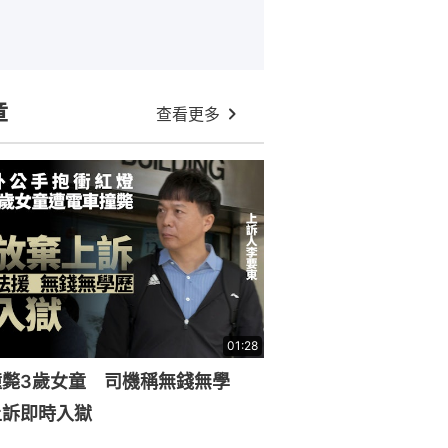
章
查看更多
01:28
撞斃3歲女童 司機稱無錢無學
上訴即時入獄