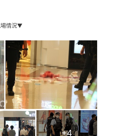
現場情況▼
+
4