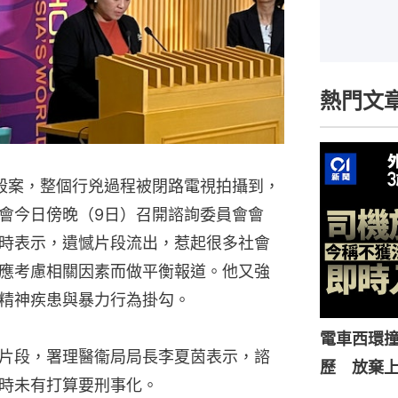
熱門文
殺案，整個行兇過程被閉路電視拍攝到，
會今日傍晚（9日）召開諮詢委員會會
時表示，遺憾片段流出，惹起很多社會
應考慮相關因素而做平衡報道。他又強
精神疾患與暴力行為掛勾。
電車西環
片段，署理醫衞局局長李夏茵表示，諮
歷 放棄
時未有打算要刑事化。