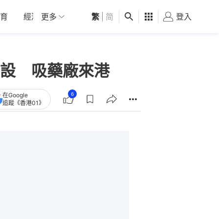
育
經濟
更多
01深圳
繁
觀點
|
简
健康
好食玩飛
登入
女
設 吸藥廠來港
6
在Google
追蹤《香港01》