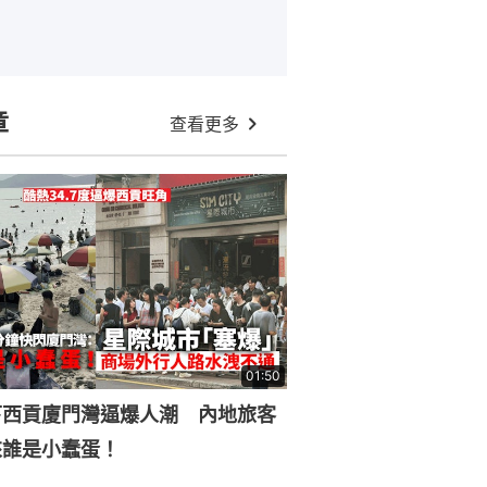
章
查看更多
01:50
下西貢廈門灣逼爆人潮 內地旅客
來誰是小蠢蛋！