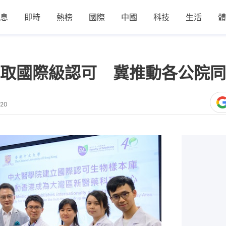
息
即時
熱榜
國際
中國
科技
生活
體
取國際級認可 冀推動各公院同
:20