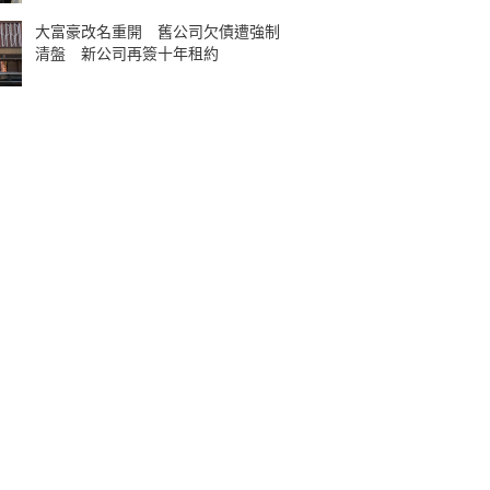
大富豪改名重開 舊公司欠債遭強制
清盤 新公司再簽十年租約