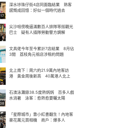
深水埗珠仔街4店同面臨結業 熟客
感慨成回憶：好似一個時代過去
:17
尖沙咀傍晚逼滿數百人排隊等搭觀光
巴士 疑有人插隊勞動警方調解
文具佬今年至今累計7店結業 8月佔
3間 荔枝角元祖店涉租約問題
北上南下｜周六約21.9萬內地客訪
港 黃金周後新高 40萬港人北上
石澳泳灘錄38.5度熱焫焫 百多人戲
水消暑 泳客：愈熱愈要曬太陽
:38
「星際城市」靠小紅書翻生！內地客
豪花萬元買相機 商戶：爆多人