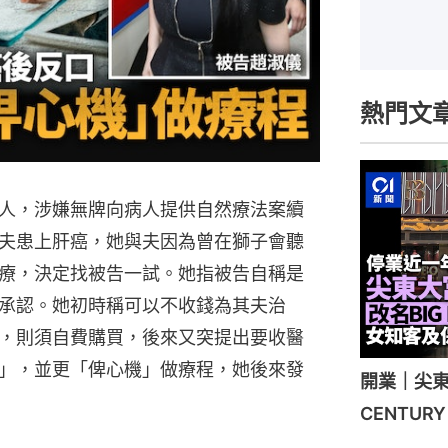
熱門文
人，涉嫌無牌向病人提供自然療法案續
夫患上肝癌，她與夫因為曾在獅子會聽
療，決定找被告一試。她指被告自稱是
承認。她初時稱可以不收錢為其夫治
，則須自費購買，後來又突提出要收醫
」，並更「俾心機」做療程，她後來發
開業｜尖東
CENTU