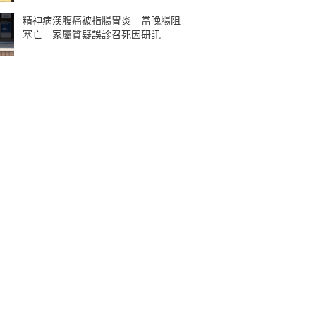
精神病漢腹痛被指腸胃炎 當晚腸阻
塞亡 家屬質疑誤診召死因研訊