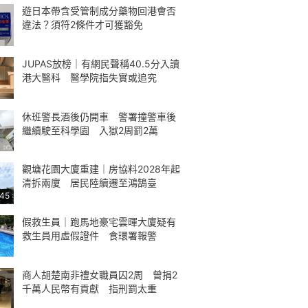
遊日本帶含受管制成分藥物回港會否
違法？須符2條件才可獲豁免
JUPAS放榜｜有網民聲稱40.5分入讀
港大醫科 醫學院指失實或追究
休班警長酒後仍開車 警署撞警車後
繼續駛至科學園 入獄2周罰2萬
觀塘花園大廈重建｜房協料2028年起
清拆兩廈 居民陸續遷至鴻鵠臺
:45
假救生員｜跑馬地豪宅雲暉大廈疑有
救生員用虛假證件 食環署報警
商人胡楚南非禮女職員囚2周 曾捐2
千萬人民幣有貢獻 指刑罰太重