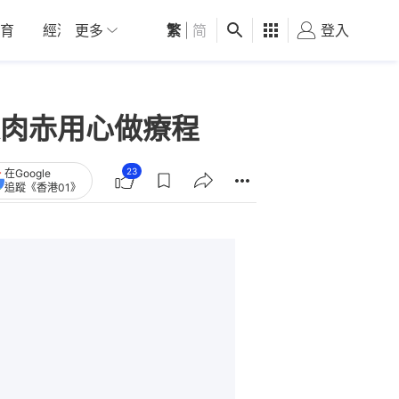
育
經濟
更多
01深圳
繁
觀點
|
简
健康
好食玩飛
登入
女
肉赤用心做療程
23
在Google
追蹤《香港01》