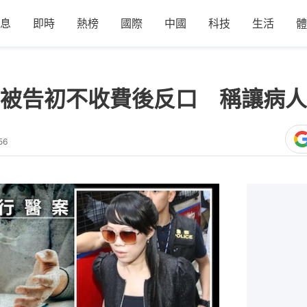
息
即時
熱榜
國際
中國
科技
生活
體
被告初不收費後反口 稱讓病人
56