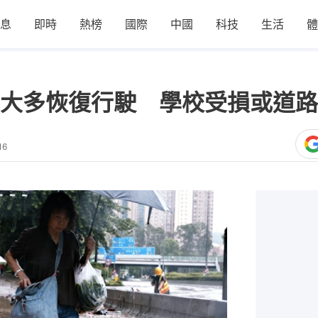
息
即時
熱榜
國際
中國
科技
生活
體
大多恢復行駛 學校受損或道路
16