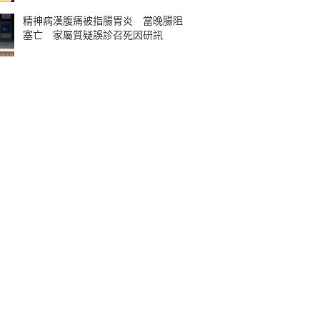
精神病漢腹痛被指腸胃炎 當晚腸阻
塞亡 家屬質疑誤診召死因研訊