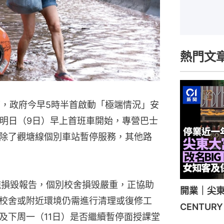
熱門文
雨，政府今早5時半首啟動「極端情況」安
計明日（9日）早上首班車開始，專營巴士
除了觀塘線個別車站暫停服務，其他路
施損毀報告，個別校舍損毁嚴重，正協助
開業｜尖東
校舍或附近環境仍需進行清理或復修工
CENTU
及下周一（11日）是否繼續暫停面授課堂