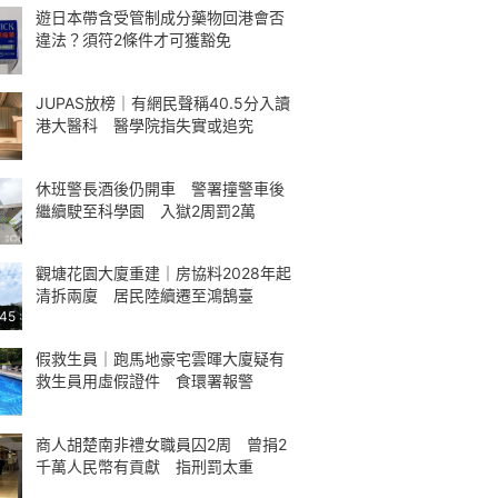
遊日本帶含受管制成分藥物回港會否
違法？須符2條件才可獲豁免
JUPAS放榜｜有網民聲稱40.5分入讀
港大醫科 醫學院指失實或追究
休班警長酒後仍開車 警署撞警車後
繼續駛至科學園 入獄2周罰2萬
觀塘花園大廈重建｜房協料2028年起
清拆兩廈 居民陸續遷至鴻鵠臺
:45
假救生員｜跑馬地豪宅雲暉大廈疑有
救生員用虛假證件 食環署報警
商人胡楚南非禮女職員囚2周 曾捐2
千萬人民幣有貢獻 指刑罰太重