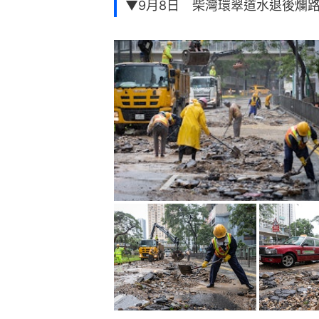
▼9月8日 柴灣環翠道水退後爛