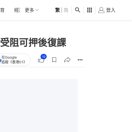
育
經濟
更多
01深圳
繁
觀點
|
简
健康
好食玩飛
登入
女
受阻可押後復課
10
在Google
追蹤《香港01》