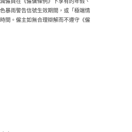
減僱員在《僱傭條例》下享有的年假、
色暴雨警告信號生效期間，或「極端情
時間。僱主如無合理辯解而不遵守《僱