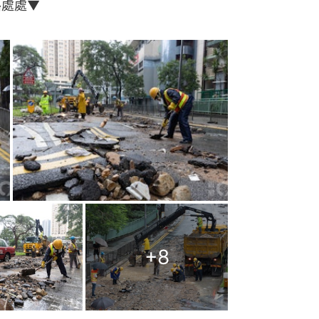
路處處▼
+
8