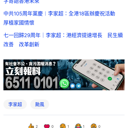
字寄語香港未來
中共105周年黨慶︱李家超：全港18區辦慶祝活動
厚植家國情懷
七一回歸29周年｜李家超：港經濟提速增長 民生續
改善 改革創新
李家超
颱風
2
0
1
1
0