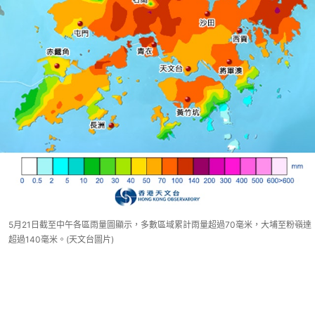
5月21日截至中午各區雨量圖顯示，多數區域累計雨量超過70毫米，大埔至粉嶺達
超過140毫米。(天文台圖片)