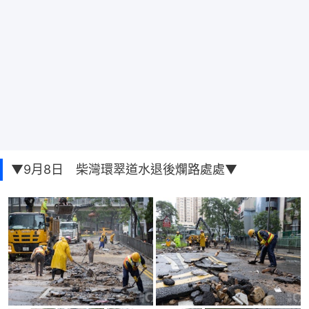
▼9月8日 柴灣環翠道水退後爛路處處▼