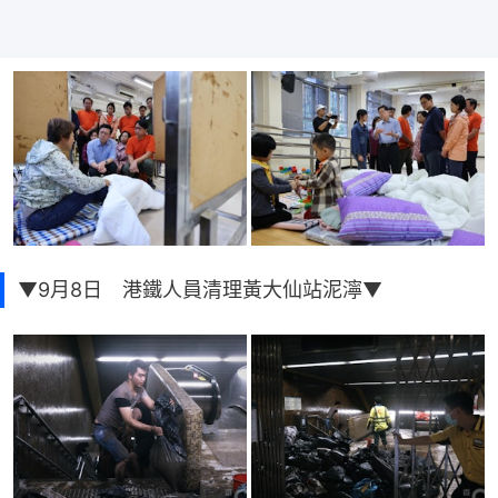
▼9月8日 港鐵人員清理黃大仙站泥濘▼