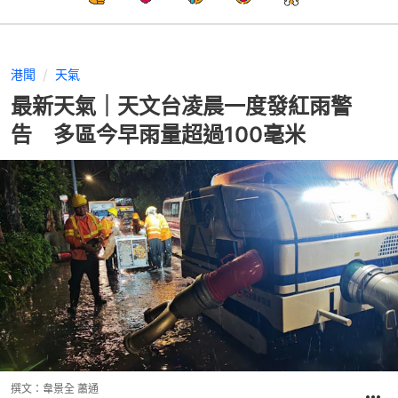
港聞
天氣
最新天氣｜天文台凌晨一度發紅雨警
告 多區今早雨量超過100毫米
撰文：
韋景全 蕭通