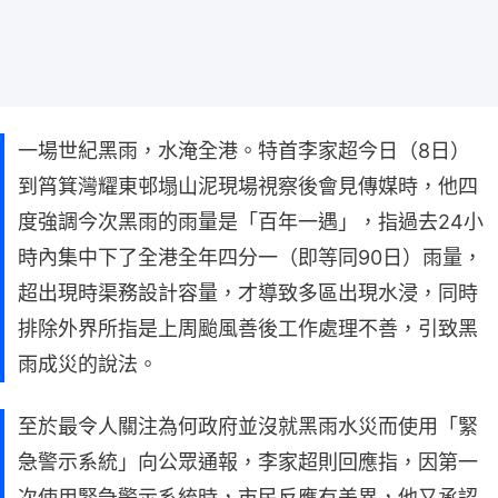
一場世紀黑雨，水淹全港。特首李家超今日（8日）
到筲箕灣耀東邨塌山泥現場視察後會見傳媒時，他四
度強調今次黑雨的雨量是「百年一遇」，指過去24小
時內集中下了全港全年四分一（即等同90日）雨量，
超出現時渠務設計容量，才導致多區出現水浸，同時
排除外界所指是上周颱風善後工作處理不善，引致黑
雨成災的說法。
至於最令人關注為何政府並沒就黑雨水災而使用「緊
急警示系統」向公眾通報，李家超則回應指，因第一
次使用緊急警示系統時，市民反應有差異，他又承認