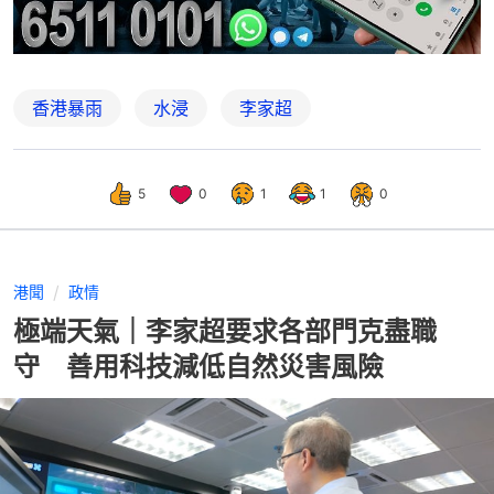
香港暴雨
水浸
李家超
5
0
1
1
0
港聞
政情
極端天氣｜李家超要求各部門克盡職
守 善用科技減低自然災害風險