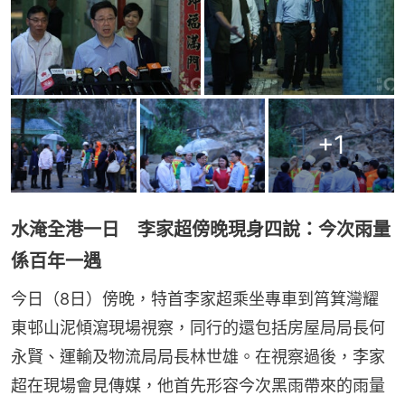
+
1
水淹全港一日 李家超傍晚現身四說：今次雨量
係百年一遇
今日（8日）傍晚，特首李家超乘坐專車到筲箕灣耀
東邨山泥傾瀉現場視察，同行的還包括房屋局局長何
永賢、運輸及物流局局長林世雄。在視察過後，李家
超在現場會見傳媒，他首先形容今次黑雨帶來的雨量