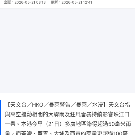
出版：
2026-05-21 08:13
更新：
2026-05-21 12:41
【天文台／HKO／暴雨警告／暴雨／水浸】天文台指
與高空擾動相關的大驟雨及狂風雷暴持續影響珠江口
一帶。本港今早（21日）多處地區錄得超過50毫米雨
量，而荃灣、葵青、大埔及西貢的雨量更超過100毫