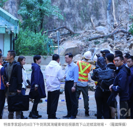
特首李家超9月8日下午到筲箕灣耀東邨巡視暴雨下山泥傾瀉現場。（羅國輝攝）