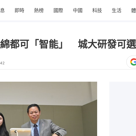
息
即時
熱榜
國際
中國
科技
生活
體
綿都可「智能」 城大研發可選
:42