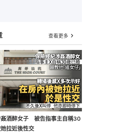
章
查看更多
姦酒醉女子 被告指事主自稱30
被她拉近後性交