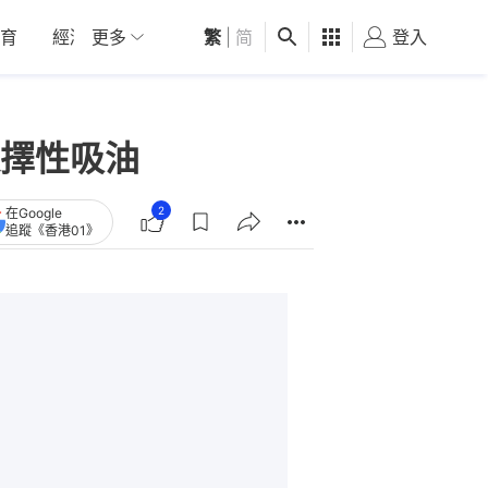
育
經濟
更多
01深圳
繁
觀點
|
简
健康
好食玩飛
登入
女
擇性吸油
2
在Google
追蹤《香港01》