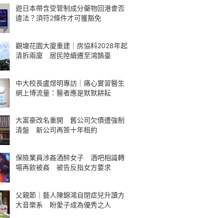
遊日本帶含受管制成分藥物回港會否
違法？須符2條件才可獲豁免
觀塘花園大廈重建｜房協料2028年起
清拆兩廈 居民陸續遷至鴻鵠臺
中大校長盧煜明專訪｜痛心實習醫生
網上博流量：醫者應是默默耕耘
大富豪改名重開 舊公司欠債遭強制
清盤 新公司再簽十年租約
保險業員涉姦酒醉女子 酒吧相識轉
場再飲被姦 被告反指女方要求
父親節｜藝人陳錦鴻自閉症兒升讀方
大音樂系 盼愛子成為優秀之人