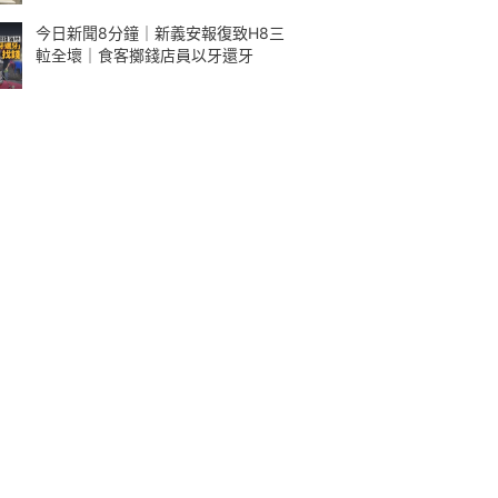
今日新聞8分鐘｜新義安報復致H8三
𨋢全壞｜食客擲錢店員以牙還牙