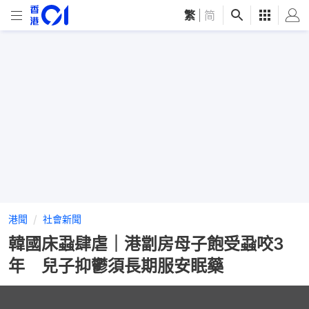
繁
|
简
港聞
社會新聞
韓國床蝨肆虐｜港劏房母子飽受蝨咬3
年 兒子抑鬱須長期服安眠藥