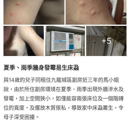
+
5
夏季、雨季牆身發霉易生床蝨
與14歲的兒子同租住九龍城區劏房近三年的馬小姐
說，由於所住劏房環境在夏季、雨季出現外牆滲水及
發霉，加上空間狹小，如僅能容兩張床位及一個階磚
位的寬度，及擺放木質傢私，導致家中床蝨叢生，令
母子深受困擾。