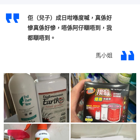
佢（兒子）成日咁喺度喊，真係好
慘真係好慘，唔係阿仔瞓唔到，我
都瞓唔到。
馬小姐