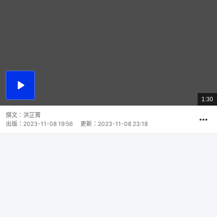
播
放
1:30
總
影
共
片
時
撰文：
洪芷菁
間
出版：
2023-11-08 19:56
更新：
2023-11-08 23:18