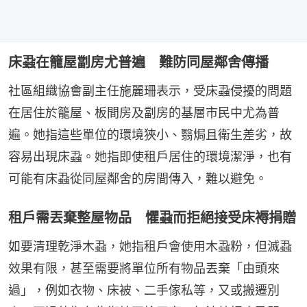
床蝨在籠屋劏房尤普遍 難防同屋鄰舍傳播
社區組織協會副主任施麗珊表示，受床蝨侵擾的問題
在居住於籠屋、板間房及劏房的基層市民中尤為普
遍。她指這些單位的環境狹小、翳焗且衛生差劣，故
容易出現床蝨。她指即使租戶居住的環境潔淨，也有
可能有床蝨從同屋鄰舍的房間傳入，難以避免。
租戶需丟棄整屋物品 懼蝨而拒絕接受床褥捐贈
如要清理乾淨木蝨，她指租戶會使用木蝨粉，但滅蝨
效果有限，甚至需要將單位所有物品丟棄「由頭來
過」，例如衣物、床被、二手傢私等，又或搬遷別