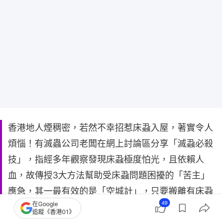
香港地人煙稠密，若然不幸招惹床蝨入屋，著實令人
煩惱！有滅蟲公司老闆在網上討論區分享「滅蝨必殺
技」，指經多年觀察發現床蝨極度怕光，且依賴人
血，故傳授3大方法幫助受床蝨問題困擾的「苦主」
應急，其一最有效的是「空城計」，只要搬離有床蝨
49
在Google
地方，令牠們徹底「斷糧」，3個月內即可完全解決
追蹤《香港01》