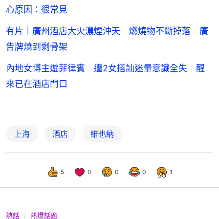
心原因：很常見
有片｜廣州酒店大火濃煙沖天 燃燒物不斷掉落 廣
告牌燒到剩骨架
內地女博主遊菲律賓 遭2女搭訕迷暈意識全失 醒
來已在酒店門口
上海
酒店
維也納
5
0
0
0
1
熱話
熱爆話題