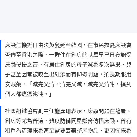
床蝨危機近日由法英蔓延至韓國，在市民擔憂床蝨會
否傳至香港之際，一群住在劏房的基層早已日夜飽受
床蝨侵擾之苦。有居住劏房的母子滅蝨多次無果，兒
子甚至因常被咬至出紅疹而有抑鬱問題，須長期服用
安眠藥，「滅完又清，清完又滅，滅完又清咁，搞到
個人都瘟瘟沌沌。」
社區組織協會副主任施麗珊表示，床蝨問題在籠屋、
劏房等尤為普遍，難以防備同屋鄰舍傳播床蝨，曾有
租戶為清理床蝨甚至需要丟棄整屋物品，更因懼床蝨