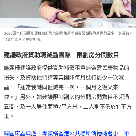
Soco副主任施麗珊建議政府資助劏房租戶聘請專業團隊每月進行最少一次滅蝨。
（資料圖片／夏家朗攝）
建議政府資助聘滅蝨團隊 限劏房分間數目
施麗珊建議政府提供資助補償租戶無奈需丟棄物品的
損失，及資助他們請專業團隊每月進行最少一次滅
蝨，「通常我哋同佢滅完一次，一個月之後又來
啦。」另外，她建議限制劏房的分間房間數目不超過
五間，及一人居住面積7平方米，二人則不低於11平方
米。
韓國床蝨肆虐｜專家稱香港公共場所傳播機會小 不