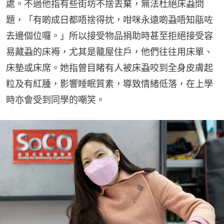
處。不過他指有些街坊不捨丟棄，無法杜絕床蝨問
題，「有啲成日都唔捨得抌，咁咪永遠啲蝨唔知瓹咗
去邊個位囉。」所以接受物品捐助時甚至拒絕接受容
易藏蝨的床褥，尤其是籠屋住戶，他們往往用床單、
床墊或床席。她指曾目睹有人被床蝨咬到全身皮膚起
粒及有紅腫，影響睡眠質素，導致情緒低落，在上學
時亦會受到同學的嘲笑。