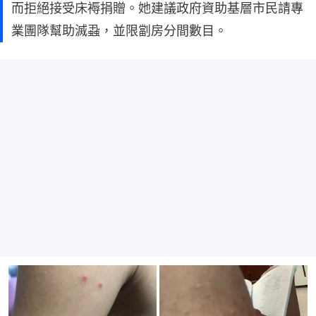
而拒絕接受床褥捐贈。她建議政府資助基層市民請專
業團隊幫助滅蝨，並限劏房分間數目。