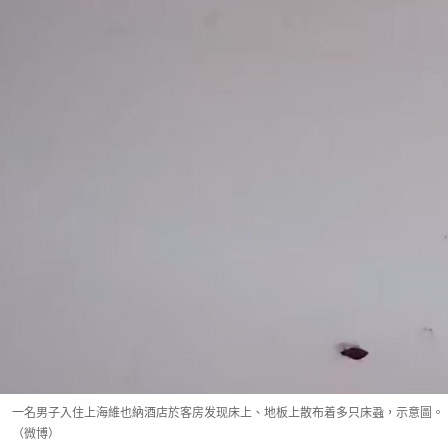
一名男子入住上海維也納酒店於客房发现床上、地板上散布着多只床蝨，示意圖。
（微博）