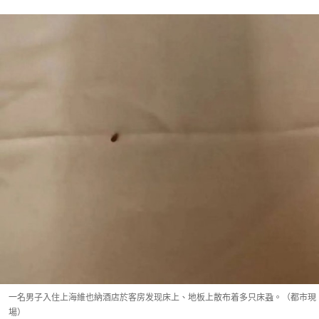
一名男子入住上海維也納酒店於客房发现床上、地板上散布着多只床蝨。（都市現
場）