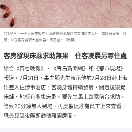
7月28日，一名大連旅客在上海維也納國際酒店青浦路店入住，當晚感覺身上發
癢，並在客房發現大量床蝨，示意圖。（微博）
客房發現床蝨求助無果 住客凌晨另尋住處
綜合《齊魯晚報》、《青島新聞網》和《都市現場》
報道，7月31日，事主鄧先生表示他於7月28日赴上海
出差入住涉事酒店，當晚身體持續發癢，開燈後察覺
床鋪、地板有多隻床蝨。鄧先生馬上致電前台求助，
等候20分鐘無人到場，再度催促才有員工上來查看，
職員見蟲後隨即勸他離開房間。