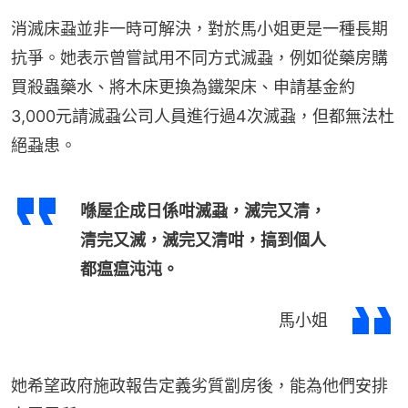
消滅床蝨並非一時可解決，對於馬小姐更是一種長期
抗爭。她表示曾嘗試用不同方式滅蝨，例如從藥房購
買殺蟲藥水、將木床更換為鐵架床、申請基金約
3,000元請滅蝨公司人員進行過4次滅蝨，但都無法杜
絕蝨患。
喺屋企成日係咁滅蝨，滅完又清，
清完又滅，滅完又清咁，搞到個人
都瘟瘟沌沌。
馬小姐
她希望政府施政報告定義劣質劏房後，能為他們安排