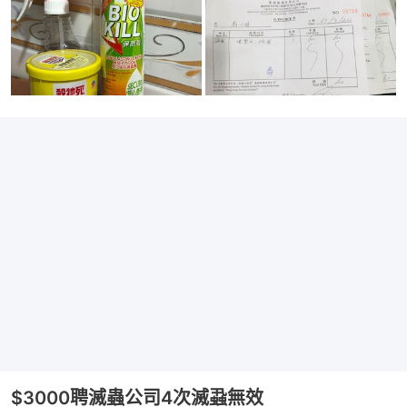
$3000聘滅蟲公司4次滅蝨無效