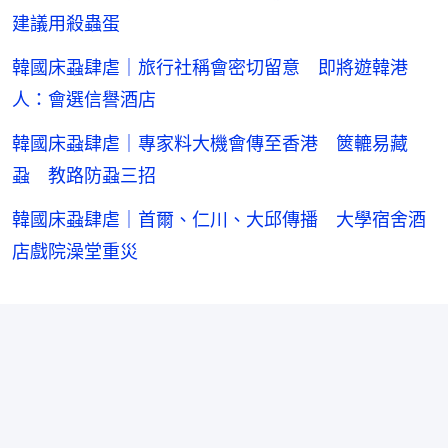
建議用殺蟲蛋
韓國床蝨肆虐｜旅行社稱會密切留意 即將遊韓港
人：會選信譽酒店
韓國床蝨肆虐｜專家料大機會傳至香港 篋轆易藏
蝨 教路防蝨三招
韓國床蝨肆虐｜首爾、仁川、大邱傳播 大學宿舍酒
店戲院澡堂重災