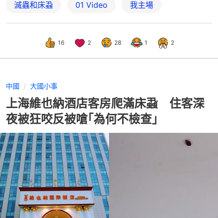
滅蟲和床蝨
01 Video
我主場
16
2
28
1
2
中國
大國小事
上海維也納酒店客房爬滿床蝨 住客深
夜被狂咬反被嗆｢為何不檢查｣