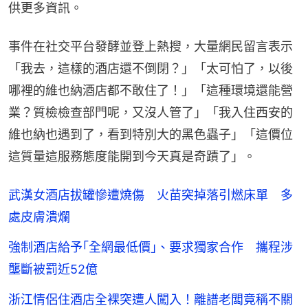
供更多資訊。
事件在社交平台發酵並登上熱搜，大量網民留言表示
「我去，這樣的酒店還不倒閉？」「太可怕了，以後
哪裡的維也納酒店都不敢住了！」「這種環境還能營
業？質檢檢查部門呢，又沒人管了」「我入住西安的
維也納也遇到了，看到特別大的黑色蟲子」「這價位
這質量這服務態度能開到今天真是奇蹟了」。
武漢女酒店拔罐慘遭燒傷 火苗突掉落引燃床單 多
處皮膚潰爛
強制酒店給予｢全網最低價｣、要求獨家合作 攜程涉
壟斷被罰近52億
浙江情侶住酒店全裸突遭人闖入！離譜老闆竟稱不關