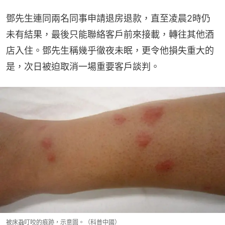
鄧先生連同兩名同事申請退房退款，直至凌晨2時仍
未有結果，最後只能聯絡客戶前來接載，轉往其他酒
店入住。鄧先生稱幾乎徹夜未眠，更令他損失重大的
是，次日被迫取消一場重要客戶談判。
被床蝨叮咬的痕跡，示意圖。（科普中國）