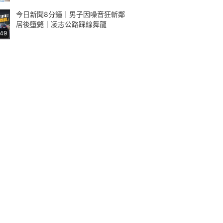
今日新聞8分鐘｜男子因噪音狂斬鄰
居後墮斃｜凌志公路踩線舞龍
:49