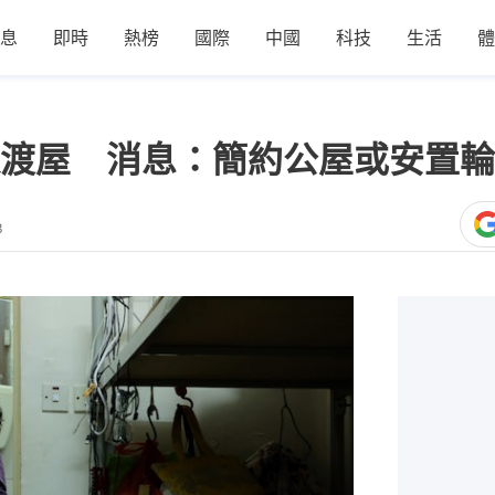
息
即時
熱榜
國際
中國
科技
生活
體
渡屋 消息：簡約公屋或安置輪
3