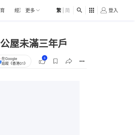
育
經濟
更多
01深圳
繁
觀點
|
简
健康
好食玩飛
登入
女
公屋未滿三年戶
6
在Google
追蹤《香港01》