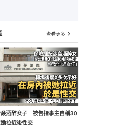
章
查看更多
姦酒醉女子 被告指事主自稱30
被她拉近後性交