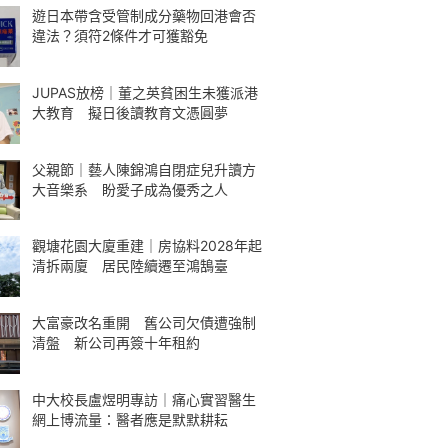
遊日本帶含受管制成分藥物回港會否
違法？須符2條件才可獲豁免
JUPAS放榜｜董之英貧困生未獲派港
大教育 擬日後讀教育文憑圓夢
父親節｜藝人陳錦鴻自閉症兒升讀方
大音樂系 盼愛子成為優秀之人
觀塘花園大廈重建｜房協料2028年起
清拆兩廈 居民陸續遷至鴻鵠臺
大富豪改名重開 舊公司欠債遭強制
清盤 新公司再簽十年租約
中大校長盧煜明專訪｜痛心實習醫生
網上博流量：醫者應是默默耕耘