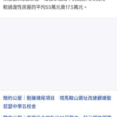
較過渡性房屋的平均55萬元貴17.5萬元。
簡約公屋｜刪蓮塘尾項目 增馬鞍山選址改建觀塘聖
若瑟中學五校舍