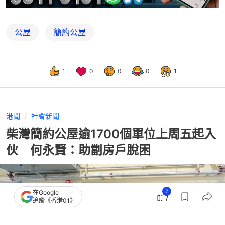
公屋
簡約公屋
1
0
0
0
1
港聞
社會新聞
柴灣簡約公屋逾1700個單位上周五起入
伙 何永賢：助劏房戶脫困
7
在Google
追蹤《香港01》