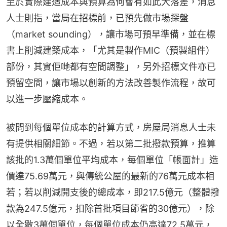
至於實際建造成本與預算為何會有如此大落差，消息
人士則指，當局在招標前，已預先做市場探盤
（market sounding），讓市場可預早準備，並在標
書上削減建築成本，「尤其是製作MIC（預製組件）
部份，其實佢哋都有空間調整」，另外招標文件亦已
預留空間，讓市場以創新的方法改善製作流程，故可
以進一步壓縮成本。
被問到每個單位成本的計算方式，房屋局消息人士未
有提供相關細節。不過，若以第二批撥款預算，推算
該批的1.3萬個單位平均成本，每個單位「帳面計」造
價達75.69萬元，與傳統公屋的最新的76萬元成本相
若；若以削減開支後的總成本，即217.5億元（整體撥
款為247.5億元，扣除首批項目節省的30億元），除
以全數3萬個單位，每個單位成本仍高達72.5萬元，