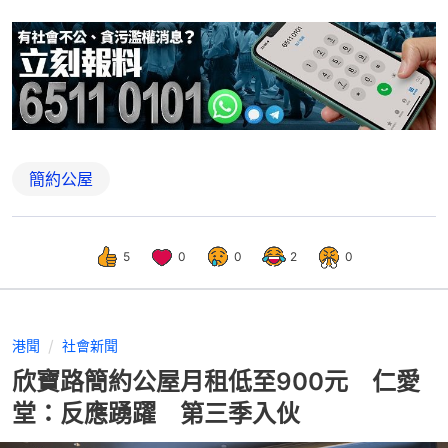
簡約公屋
5
0
0
2
0
港聞
社會新聞
欣寶路簡約公屋月租低至900元 仁愛
堂：反應踴躍 第三季入伙