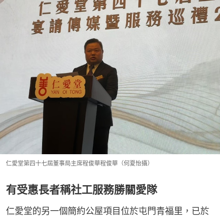
仁愛堂第四十七屆董事局主席程俊華程俊華（何夏怡攝）
有受惠長者稱社工服務勝關愛隊
仁愛堂的另一個簡約公屋項目位於屯門青福里，已於