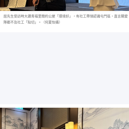
屈先生受訪時大讚青福里簡約公屋「環境好」，有社工帶領認識屯門區，直言關愛
隊都不及社工「貼切」。（何夏怡攝）