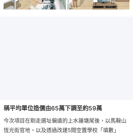
稱平均單位造價由65萬下調至約59萬
今次項目在剔走選址偏遠的上水蓮塘尾後，以馬鞍山
恆光街官地，以及透過改建5間空置學校「填數」