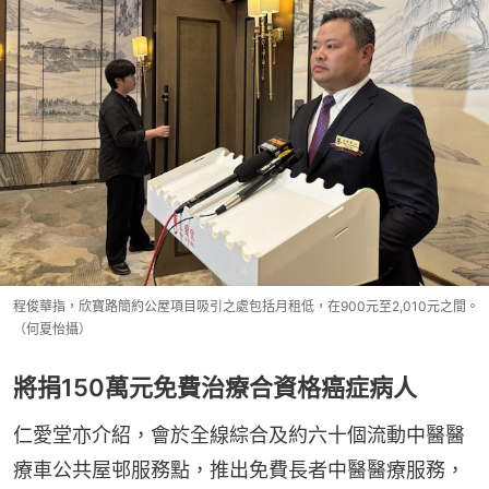
程俊華指，欣寶路簡約公屋項目吸引之處包括月租低，在900元至2,010元之間。
（何夏怡攝）
將捐150萬元免費治療合資格癌症病人
仁愛堂亦介紹，會於全線綜合及約六十個流動中醫醫
療車公共屋邨服務點，推出免費長者中醫醫療服務，