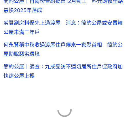
簡約公屋｜首兩份合約批出12月動工 料元朗攸壆路
最快2025年落成
劣質劏房料優先上過渡屋 消息：簡約公屋或安置輪
公屋未滿三年戶
何永賢稱中秋收過渡屋住戶傳來一家聚首相 簡約公
屋助脫惡劣環境
簡約公屋｜調查：九成受訪不適切居所住戶促政府加
快建公屋上樓