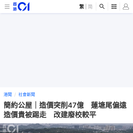
繁
|
简
港聞
社會新聞
簡約公屋｜造價突削47億 蓮塘尾偏遠
造價貴被踢走 改建廢校較平