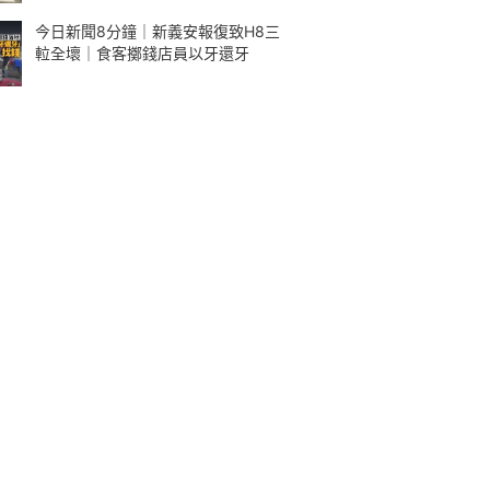
今日新聞8分鐘｜新義安報復致H8三
𨋢全壞｜食客擲錢店員以牙還牙