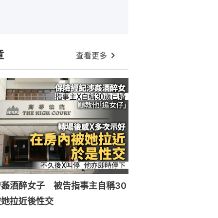
章
查看更多
姦酒醉女子 被告指事主自稱30
被她拉近後性交