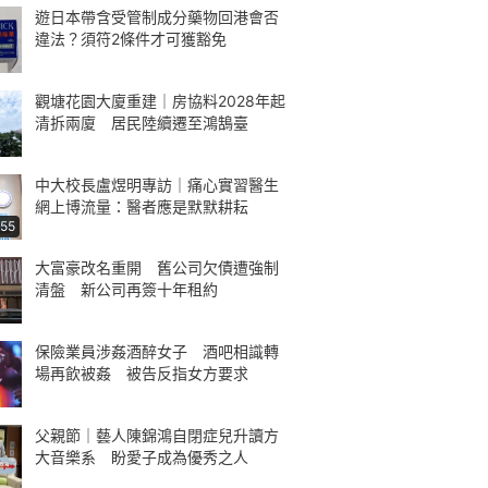
遊日本帶含受管制成分藥物回港會否
違法？須符2條件才可獲豁免
觀塘花園大廈重建｜房協料2028年起
清拆兩廈 居民陸續遷至鴻鵠臺
中大校長盧煜明專訪｜痛心實習醫生
網上博流量：醫者應是默默耕耘
:55
大富豪改名重開 舊公司欠債遭強制
清盤 新公司再簽十年租約
保險業員涉姦酒醉女子 酒吧相識轉
場再飲被姦 被告反指女方要求
父親節｜藝人陳錦鴻自閉症兒升讀方
大音樂系 盼愛子成為優秀之人