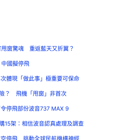
九宵甩窗驚魂 重返藍天又折翼？
：中國擬停飛
：再次體現「做此事」極重要可保命
多危險？ 飛機「甩窗」非首次
停飛部份波音737 MAX 9
訂購15架：相信波音認真處理及調查
加航空停飛 挑動全球民航機構神經