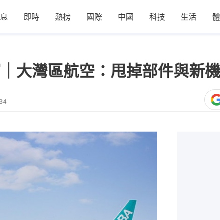
息
即時
熱榜
國際
中國
科技
生活
體
9甩窗｜大灣區航空：甩掉部件與新
:34