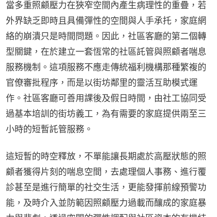
當多重照顧壓力在狹窄空間內產生病理性的重疊，若
外界缺乏即時且具備彈性的空間與人手承托，家庭網
絡的崩潰只是時間問題。因此，社區客廳的第二個轉
型關鍵，在於建立一套恆常的社區託管與照顧者喘息
服務機制。這項服務不應走傳統福利機構那種繁複的
官僚審批程序，而是以街坊鄰里的靈活互助模式運
作。社區客廳可善用課後及假日時間，由社工協同受
過基本培訓的街坊義工，為有需要的家庭提供兩至三
小時的短暫託管服務。
這短暫的時空釋放，不單能讓長期處於高壓狀態的照
顧者獲得片刻的喘息空間，去處理個人事務、進行覆
診甚至是進行簡單的社交生活，更能發揮前線預警功
能，及時介入並防範因照顧壓力過載而釀成的家庭暴