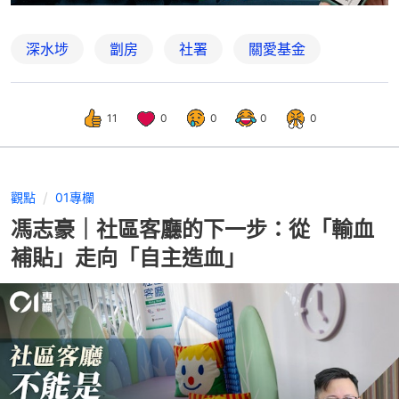
深水埗
劏房
社署
關愛基金
11
0
0
0
0
觀點
01專欄
馮志豪｜社區客廳的下一步：從「輸血
補貼」走向「自主造血」