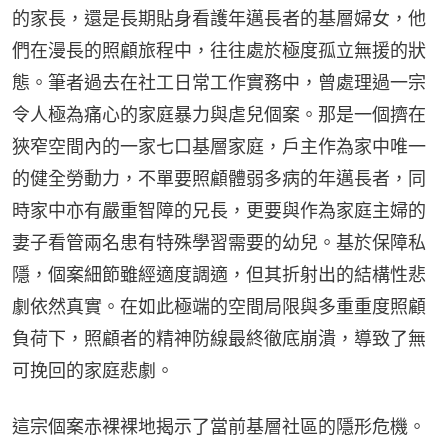
的家長，還是長期貼身看護年邁長者的基層婦女，他
們在漫長的照顧旅程中，往往處於極度孤立無援的狀
態。筆者過去在社工日常工作實務中，曾處理過一宗
令人極為痛心的家庭暴力與虐兒個案。那是一個擠在
狹窄空間內的一家七口基層家庭，戶主作為家中唯一
的健全勞動力，不單要照顧體弱多病的年邁長者，同
時家中亦有嚴重智障的兄長，更要與作為家庭主婦的
妻子看管兩名患有特殊學習需要的幼兒。基於保障私
隱，個案細節雖經適度調適，但其折射出的結構性悲
劇依然真實。在如此極端的空間局限與多重重度照顧
負荷下，照顧者的精神防線最終徹底崩潰，導致了無
可挽回的家庭悲劇。
這宗個案赤裸裸地揭示了當前基層社區的隱形危機。