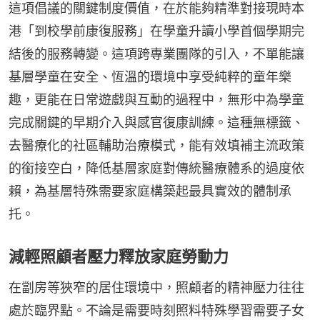
這項倡議的關鍵制度價值，在於能夠精準對接現時本
港「到校學前康復服務」在學童升讀小學首個學期完
結後的服務轉變。這項跨專業團隊的引入，不單能讓
基層學童在安全、恆溫的環境中享受純粹的童年樂
趣，更能在日常遊戲與互動的過程中，無形中為學童
完成關鍵的早期介入與感官復康訓練。這種無標籤、
去醫療化的社區輔助治療模式，能有效填補主流政策
的銜接空白，降低基層家庭對傳統醫療體系的過度依
賴，為基層特殊需要家庭構築起最具實效的體制承
托。
減輕照顧者壓力釋放家庭勞動力
在劏房等狹窄的居住環境中，照顧者的精神壓力往往
處於臨界點。不論是需要時刻照料特殊學習需要子女