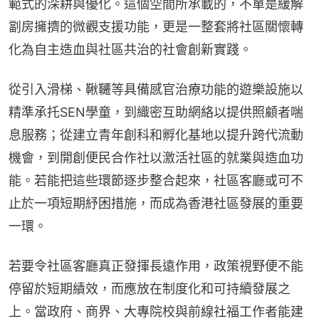
範式的深耕與優化。這個空間所承載的，不單是緩解
劏房擁擠的微觀支援功能，更是一整套將社區關懷轉
化為自主造血與社區共治的社會創新實踐。
從引入滑梯、鞦韆等具備感官治療功能的遊樂設施以
精準承托SEN學童，到織密互助網絡以提供照顧者喘
息服務；從建立青年創科和孵化基地以提升跨代流動
機會，到開創便民合作社以激活社區的就業與造血功
能。若能把這些環節逐步整合起來，社區客廳或可不
止於一項短期紓困措施，而成為香港社區發展的重要
一環。
若要令社區客廳真正發揮長遠作用，政策視野便不能
停留於短期績效，而應放在制度化和可持續發展之
上。當政府、商界、大專院校與前線社福工作者能建