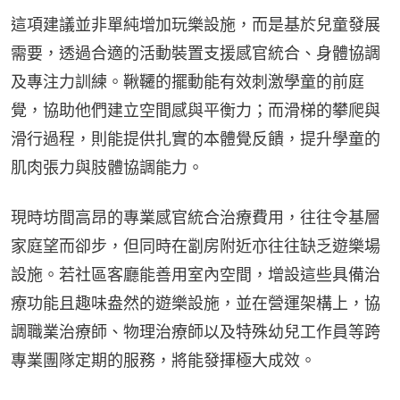
這項建議並非單純增加玩樂設施，而是基於兒童發展
需要，透過合適的活動裝置支援感官統合、身體協調
及專注力訓練。鞦韆的擺動能有效刺激學童的前庭
覺，協助他們建立空間感與平衡力；而滑梯的攀爬與
滑行過程，則能提供扎實的本體覺反饋，提升學童的
肌肉張力與肢體協調能力。
現時坊間高昂的專業感官統合治療費用，往往令基層
家庭望而卻步，但同時在劏房附近亦往往缺乏遊樂場
設施。若社區客廳能善用室內空間，增設這些具備治
療功能且趣味盎然的遊樂設施，並在營運架構上，協
調職業治療師、物理治療師以及特殊幼兒工作員等跨
專業團隊定期的服務，將能發揮極大成效。