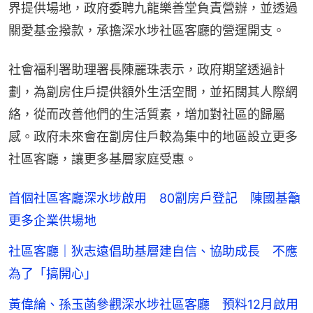
界提供場地，政府委聘九龍樂善堂負責營辦，並透過
關愛基金撥款，承擔深水埗社區客廳的營運開支。
社會福利署助理署長陳麗珠表示，政府期望透過計
劃，為劏房住戶提供額外生活空間，並拓闊其人際網
絡，從而改善他們的生活質素，增加對社區的歸屬
感。政府未來會在劏房住戶較為集中的地區設立更多
社區客廳，讓更多基層家庭受惠。
首個社區客廳深水埗啟用 80劏房戶登記 陳國基籲
更多企業供場地
社區客廳｜狄志遠倡助基層建自信、協助成長 不應
為了「搞開心」
黃偉綸、孫玉菡參觀深水埗社區客廳 預料12月啟用