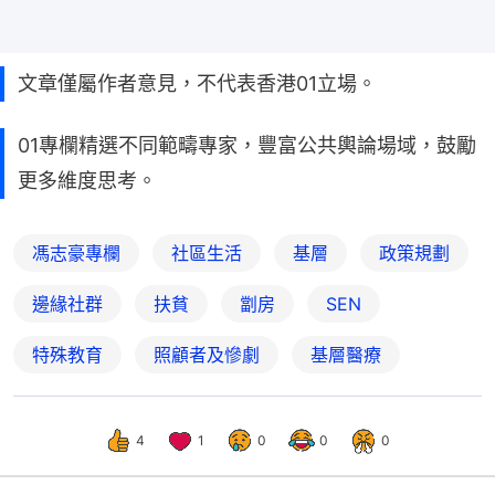
文章僅屬作者意見，不代表香港01立場。
01專欄精選不同範疇專家，豐富公共輿論場域，鼓勵
更多維度思考。
馮志豪專欄
社區生活
基層
政策規劃
邊緣社群
扶貧
劏房
SEN
特殊教育
照顧者及慘劇
基層醫療
4
1
0
0
0