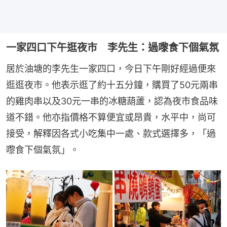
一家四口下午逛夜市 李先生：過嚟食下個氣氛
居於油塘的李先生一家四口，今日下午剛好經過便來
逛逛夜市。他表示逛了約十五分鐘，購買了50元兩串
的雞肉串以及30元一串的冰糖葫蘆，認為夜市食品味
道不錯。他亦指價格不算便宜或昂貴，水平中，尚可
接受，解釋因各式小吃集中一處、款式選擇多，「過
嚟食下個氣氛」。