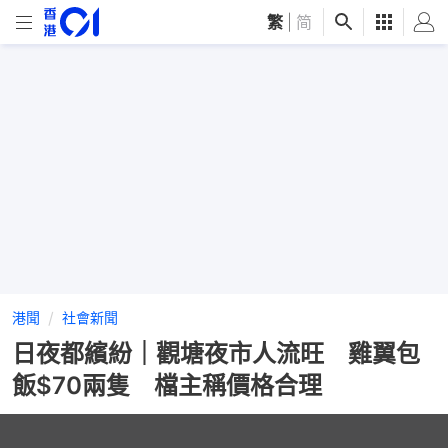
繁
|
简
港聞
社會新聞
日夜都繽紛｜觀塘夜市人流旺 雞翼包
飯$70兩隻 檔主稱價格合理