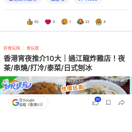
62
0
1
22
4
好食玩飛
食玩買
香港宵夜推介10大｜過江龍炸雞店！夜
茶/串燒/打冷/泰菜/日式刨冰
89
在Google
追蹤《香港01》