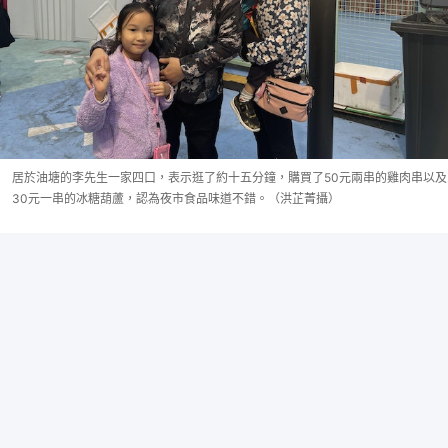
居於油塘的李先生一家四口，表示逛了約十五分鐘，購買了50元兩串的雞肉串以及
30元一串的冰糖葫蘆，認為夜市食品味道不錯。（洪芷菁攝）