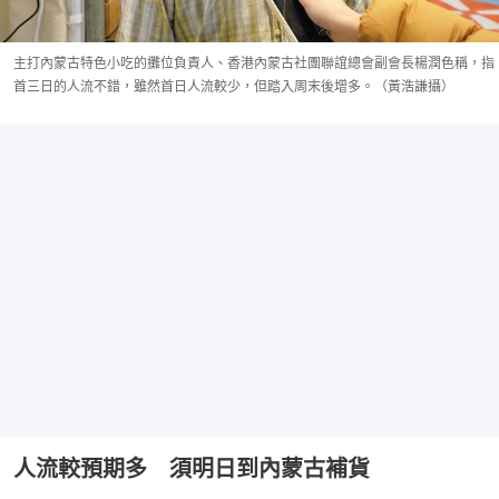
主打內蒙古特色小吃的攤位負責人、香港內蒙古社團聯誼總會副會長楊潤色稱，指
首三日的人流不錯，雖然首日人流較少，但踏入周末後增多。（黃浩謙攝）
人流較預期多 須明日到內蒙古補貨