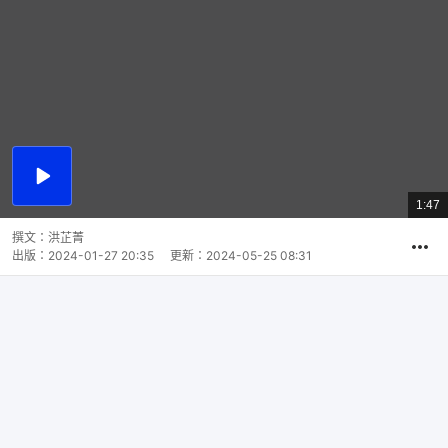
播
放
1:47
總
影
共
片
時
撰文：
洪芷菁
間
出版：
2024-01-27 20:35
更新：
2024-05-25 08:31