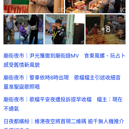
+
8
廟街夜市｜尹光獲邀到廟街錄MV 食東風螺、玩占卜
感受舊情新風貌
廟街夜市｜警車依時8時出現 歌檔檔主引述收細音
量准聖誕歌照唱
廟街夜市｜歌檔平安夜遭投訴提早收檔 檔主：現在
不通氣
日夜都繽紛｜維港夜空將首現二維碼 逾千無人機推介