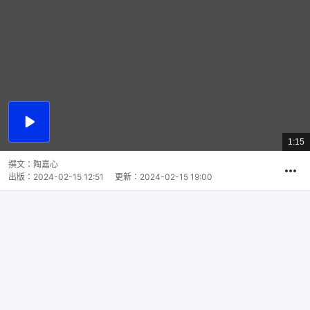
播
放
1:15
總
影
共
片
時
撰文：
陶嘉心
間
出版：
2024-02-15 12:51
更新：
2024-02-15 19:00