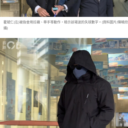
霍斌仁(左)被指會用拉襪、舉手等動作，暗示該場波的失球數字。(資料圖片/陳曉欣
攝)