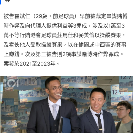
被告霍斌仁（29歲，前足球員）早前被裁定串謀賭博
時作弊及向代理人提供利益等3罪成，涉及以1萬至3
萬不等行賄港會足球員莊馬仕和麥美倫以操縱賽果，
及霍伙他人受款操縱賽果，以在愉園或中西區的賽事
上賺錢。次及第三被告則2項串謀賭博時作弊罪成。
案發於2021至2023年。