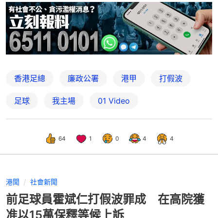
香港足總
廉政公署
港甲
打假波
足球
我主場
01 Video
64
1
0
4
4
港聞
社會新聞
前足球員霍斌仁打假波罪成 在高院獲
准以15萬保釋等候上訴