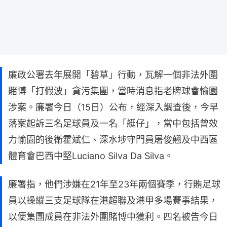
廉政公署去年展開「碧草」行動，瓦解一個非法外圍
賭博「打假波」貪污集團，當時消息指老牌球會愉園
涉案。廉署今日（15日）公布，經深入調查後，今早
落案起訴三名足球員及一名「艇仔」，當中包括曾效
力愉園的後衛霍斌仁、深水埗守門員屠俊翹及中西區
體育會巴西中堅Luciano Silva Da Silva。
廉署指，他們涉嫌在21年至23年兩個賽季，行賄足球
員以操縱三支足球隊在港超聯及港甲多場賽事結果，
以便集團成員在非法外圍賭博中獲利。四名被告今日