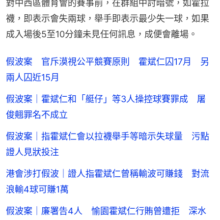
對中西區體育會的賽事前，在群組中討暗號，如霍拉
襪，即表示會失兩球，舉手即表示最少失一球，如果
成入場後5至10分鐘未見任何訊息，成便會離場。
假波案 官斥漠視公平競賽原則 霍斌仁囚17月 另
兩人囚近15月
假波案｜霍斌仁和「艇仔」等3人操控球賽罪成 屠
俊翹罪名不成立
假波案｜指霍斌仁會以拉襪舉手等暗示失球量 污點
證人見狀投注
港會涉打假波｜證人指霍斌仁曾稱輸波可賺錢 對流
浪輸4球可賺1萬
假波案｜廉署告4人 愉園霍斌仁行賄曾遭拒 深水