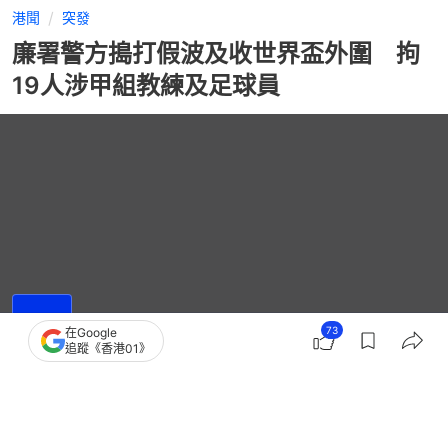
港聞
突發
廉署警方搗打假波及收世界盃外圍 拘
19人涉甲組教練及足球員
73
在Google
播
放
追蹤《香港01》
2:57
總
影
共
片
時
撰文：
凌逸德
間
出版：
2026-06-26 11:30
更新：
2026-06-27 17:24