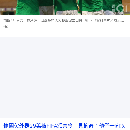
愉園4年前曾重返港超，但最終捲入欠薪風波並自降甲組。（資料圖片／袁志浩
攝）
愉園欠外援29萬被FIFA頒禁令 貝鈞奇：他們一向以