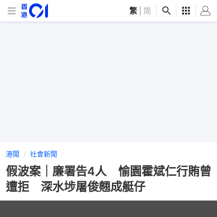
繁
|
简
港聞
社會新聞
假波案｜廉署告4人 愉園霍斌仁行賄曾
遭拒 深水埗屠俊翹成艇仔