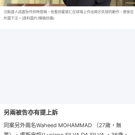
污點證人成嘉狄作供時曾稱，他看到霍斌仁在球場上作出暗示失球的動作，便會在
外圍下注。(資料圖片/陳曉欣攝)
另兩被告亦有提上訴
同案另外兩名Waheed MOHAMMAD （27歲，無
業）、盧斯安奴(Luciano SILVA DA SILVA ，36歲，