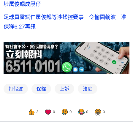
埗屠俊翹成艇仔
足球員霍斌仁屠俊翹等涉操控賽事 令愉園輸波 准
保釋6.27再訊
打假波
保釋
上訴
法庭
3
0
0
0
0