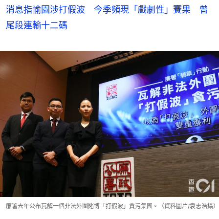
消息指愉園涉打假波 今季頻現「戲劇性」賽果 曾
尾段連輸十二碼
廉署去年公布瓦解一個非法外圍賭博「打假波」貪污集團。（資料圖片/袁志浩攝）