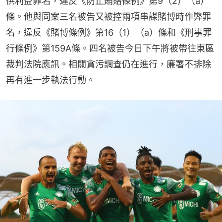
供利益罪名，違反《防止賄賂條例》第9（2）（a）
條。他與同案三名被告又被控兩項串謀賭博時作弊罪
名，違反《賭博條例》第16（1）（a）條和《刑事罪
行條例》第159A條。四名被告今日下午將被帶往東區
裁判法院應訊。相關貪污調查仍在進行，廉署不排除
再有進一步執法行動。