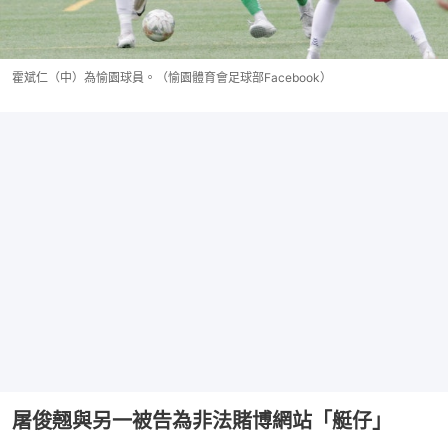
霍斌仁（中）為愉園球員。（愉園體育會足球部Facebook）
屠俊翹與另一被告為非法賭博網站「艇仔」