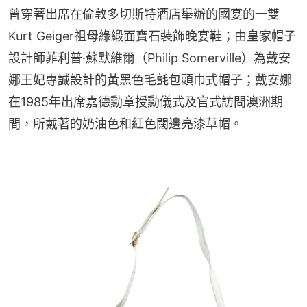
曾穿著出席在倫敦多切斯特酒店舉辦的國宴的一雙
Kurt Geiger祖母綠緞面寶石裝飾晚宴鞋；由皇家帽子
設計師菲利普·蘇默維爾（Philip Somerville）為戴安
娜王妃專誠設計的黃黑色毛氈包頭巾式帽子；戴安娜
在1985年出席嘉德勳章授勳儀式及官式訪問澳洲期
間，所戴著的奶油色和紅色闊邊亮漆草帽。