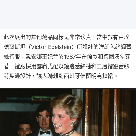
此次展出的其他藏品同樣是非常珍貴，當中就有由埃
德爾斯坦（Victor Edelstein）所設計的洋紅色絲綢蕾
絲禮服，戴安娜王妃曾於1987年在倫敦和德國漢堡穿
著，禮服採用露肩式配以鑲邊蕾絲袖和三層褶皺蕾絲
荷葉邊設計，讓人聯想到西班牙佛蘭明高舞裙。