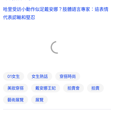
哈里受訪小動作似足戴安娜？肢體語言專家：這表情
代表認輸和堅忍
01女生
女生熱話
穿搭時尚
美妝穿搭
戴安娜王妃
拍賣會
拍賣
藝術展覽
展覽