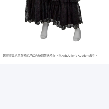
戴安娜王妃曾穿著的洋紅色絲綢蕾絲禮服（圖片由Julien’s Auctions提供）