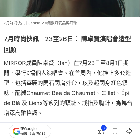
7月時尚快訊｜Jennie MV佩戴丹麥品牌耳環
7月時尚快訊｜23至26日： 陳卓賢演唱會造型
回顧
MIRROR成員陳卓賢（Ian）在7月23日至8月1日期
間，舉行9場個人演唱會。在首周內，他換上多套造
型，包括華麗的閃石闊肩外套，以及超闊身紅色領
呔，配襯Chaumet Bee de Chaumet、Œillet、Épi 
de Blé 及 Liens等系列的頸鏈、戒指及胸針，為舞台
增添高雅格調。
8
在Google
追蹤《香港01》