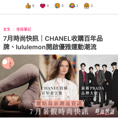
6
0
0
2
0
女生
穿搭筆記
7月時尚快訊｜CHANEL收購百年品
牌、lululemon開啟優雅運動潮流