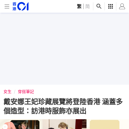
繁
|
简
女生
穿搭筆記
戴安娜王妃珍藏展覽將登陸香港 涵蓋多
個造型：訪港時服飾亦展出