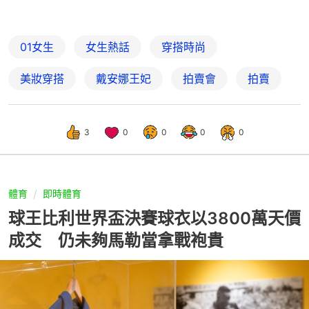
01女生
女生熱話
穿搭時尚
美妝穿搭
戴安娜王妃
拍賣會
拍賣
3
0
0
0
0
體育
即時體育
球王比利世界盃決賽球衣以3800萬天價
成交 仍未夠馬勒當拿戰袍貴