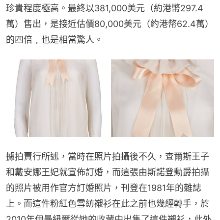
珍貴程度極高。最終以381,000美元（約港幣297.4
萬）售出，是接近估價80,000美元（約港幣62.4萬）
的四倍﹐也是相當驚人。
據拍賣行所述，當時在照片拍攝後不久，查爾斯王子
和戴安娜王妃就宣佈訂婚，而這張由斯諾登勳爵拍攝
的照片被用作官方訂婚照片，刊登在1981年的雜誌
上。而這件粉紅色雪紡襯衫在此之前也幾經轉手，於
2010年伊曼紐爾從她的收藏中出售了這件襯衫，此外