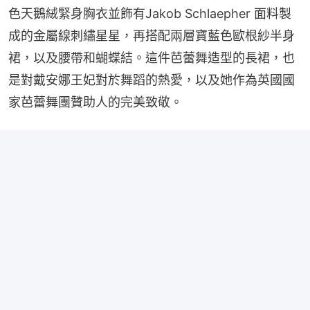
色天鵝絨緊身胸衣並飾有Jakob Schlaepher 面料製
成的金屬線刺繡星星，再搭配兩層寶藍色歐根紗半身
裙，以及腰帶和蝴蝶結。這件芭蕾舞造型的長裙，也
是對戴安娜王妃對於舞蹈的熱愛，以及她作為英國國
家芭蕾舞團贊助人的完美致敬。