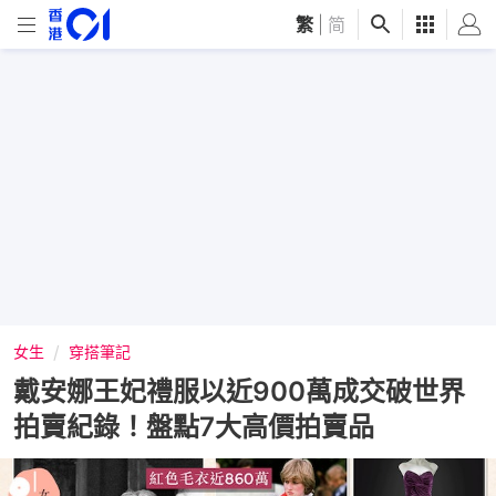
繁
|
简
女生
穿搭筆記
戴安娜王妃禮服以近900萬成交破世界
拍賣紀錄！盤點7大高價拍賣品