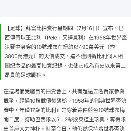
【足球】蘇富比拍賣行星期四（7月16日）宣布，巴
西傳奇球王比利（Pele，又譯貝利）在1958年世界盃
決賽中身穿的10號球衣在紐約以490萬美元（約
3800萬港元）的天價成交。這不僅刷新比利個人相
關紀念品的最高拍賣紀錄，也使它成為有史以來第二
昂貴的足球戰袍。
在這場備受矚目的拍賣會上，共有超過五名買家參與
競爭，經過10輪競價後落槌。1958年的瑞典世界盃決
賽中，年僅17歲的比利正是穿着這件藍色10號球衣梅
開二度，幫助巴西隊以5：2擊敗東道主瑞典，奪得隊
史首座大力神杯。時至今日，他仍然保持着世界盃決