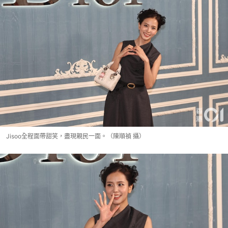
Jisoo全程面帶甜笑，盡現親民一面。（陳順禎 攝）