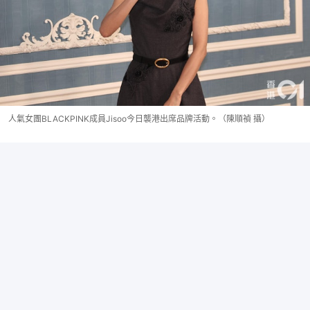
人氣女團BLACKPINK成員Jisoo今日襲港出席品牌活動。（陳順禎 攝）