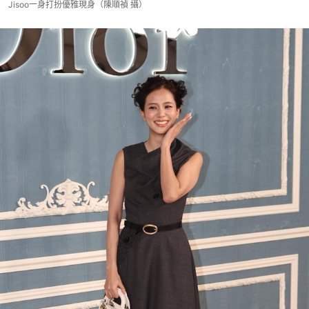
Jisoo一身打扮優雅現身（陳順禎 攝）