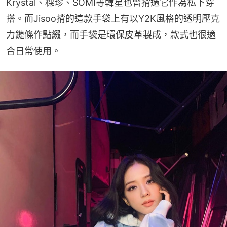
Krystal、穗珍、SOMI等韓星也曾揹過它作為私下穿
搭。而Jisoo揹的這款手袋上有以Y2K風格的透明壓克
力鏈條作點綴，而手袋是環保皮革製成，款式也很適
合日常使用。