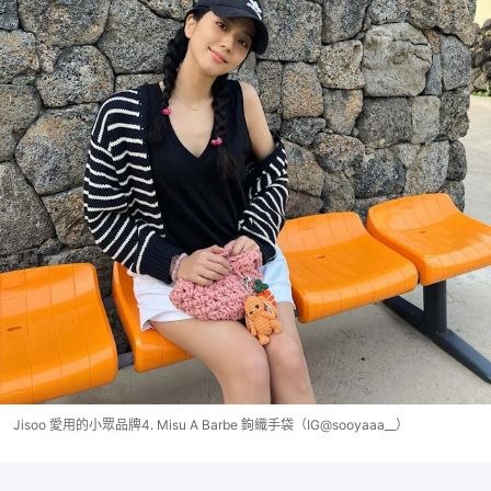
Jisoo 愛用的小眾品牌4. Misu A Barbe 鉤織手袋（IG@sooyaaa__）