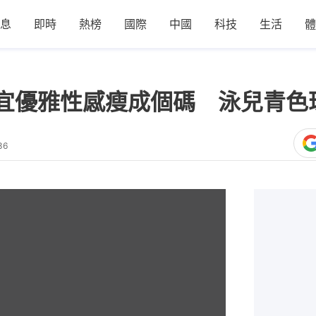
息
即時
熱榜
國際
中國
科技
生活
體
鄭欣宜優雅性感瘦成個碼 泳兒青
36