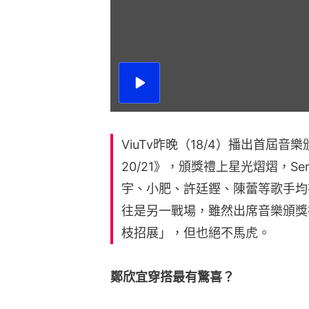
播
放
影
片
ViuTv昨晚（18/4）播出首屆音樂頒
20/21》，頒獎禮上星光熠熠，Ser
宇、小肥、許廷鏗、陳蕾等歌手均
往是另一戰場，雖然出席音樂頒獎
枝招展」，但也絕不馬虎。
鄭欣宜穿搭最有驚喜？