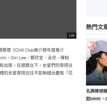
熱門文
1:00
總
共
時
間
獎禮《Chill Club推介榜年度推介
rini、Gin Lee、鄭欣宜、泳兒、陳柏
有出席。在頒獎台下，女星們的穿搭往
禮的女星穿搭往往不如無綫台慶般「花
名牌棒球帽
起MM6、C