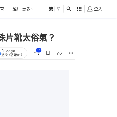
育
經濟
更多
01深圳
繁
觀點
|
简
健康
好食玩飛
登入
女
色珠片靴太俗氣？
18
在Google
追蹤《香港01》