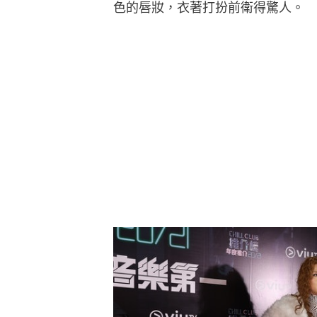
色的唇妝，衣著打扮前衛得驚人。