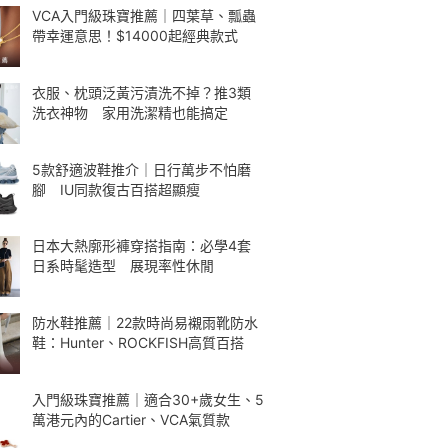
VCA入門級珠寶推薦｜四葉草、瓢蟲
帶幸運意思！$14000起經典款式
衣服、枕頭泛黃污漬洗不掉？推3類
洗衣神物 家用洗潔精也能搞定
5款舒適波鞋推介｜日行萬步不怕磨
腳 IU同款復古百搭超顯瘦
日本大熱廓形褲穿搭指南：必學4套
日系時髦造型 展現率性休閒
防水鞋推薦｜22款時尚易襯雨靴防水
鞋：Hunter、ROCKFISH高質百搭
入門級珠寶推薦｜適合30+歲女生、5
萬港元內的Cartier、VCA氣質款