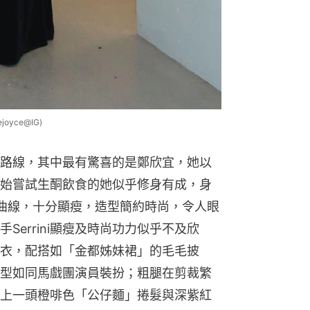
yce@IG)
路線，其中最有驚喜的是鄭欣宜，她以
始嘗試生酮飲食的她似乎修身有成，身
曲線，十分顯瘦，造型簡約時尚，令人眼
errini顯瘦及時尚功力似乎不及欣
衣，配搭如「金都姊妹裙」的毛毛披
型如同馬戲團演員裝扮；粗腿在剪裁繁
上一頭橙啡色「公仔麵」捲髮與深紫紅