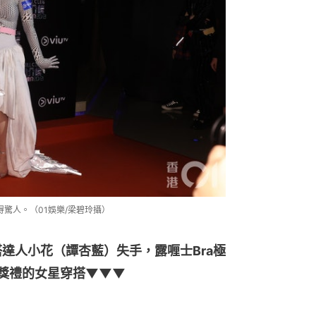
前衛得驚人。（01娛樂/梁碧玲攝）
達人小花（譚杏藍）失手，露喱士Bra極
》頒獎禮的女星穿搭▼▼▼