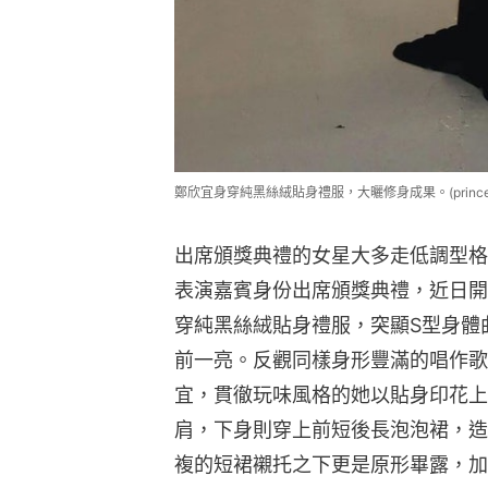
鄭欣宜身穿純黑絲絨貼身禮服，大曬修身成果。(princejo
出席頒獎典禮的女星大多走低調型格
表演嘉賓身份出席頒獎典禮，近日開
穿純黑絲絨貼身禮服，突顯S型身體
前一亮。反觀同樣身形豐滿的唱作歌手S
宜，貫徹玩味風格的她以貼身印花上
肩，下身則穿上前短後長泡泡裙，造
複的短裙襯托之下更是原形畢露，加