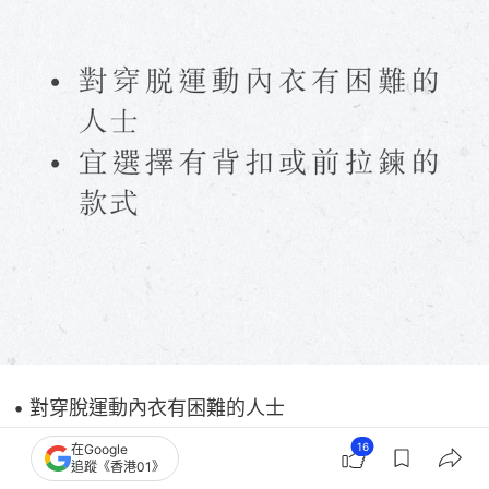
• 對穿脫運動內衣有困難的人士
16
在Google
• 宜選擇有背扣或前拉鍊的款式
追蹤《香港01》