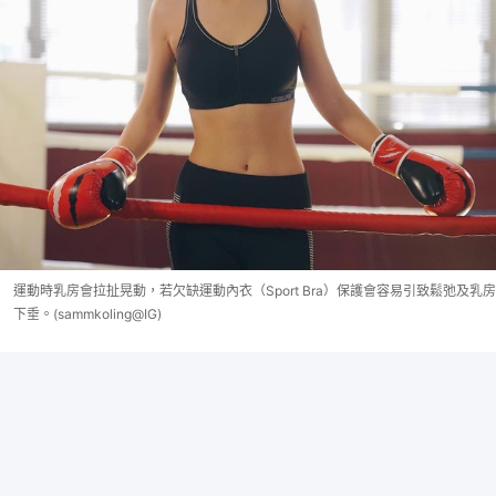
運動時乳房會拉扯晃動，若欠缺運動內衣（Sport Bra）保護會容易引致鬆弛及乳房
下垂。(sammkoling@IG)