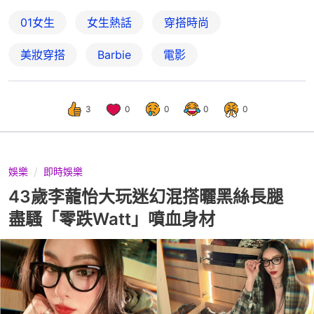
01女生
女生熱話
穿搭時尚
美妝穿搭
Barbie
電影
3
0
0
0
0
娛樂
即時娛樂
43歲李蘢怡大玩迷幻混搭曬黑絲長腿
盡騷「零跌Watt」噴血身材