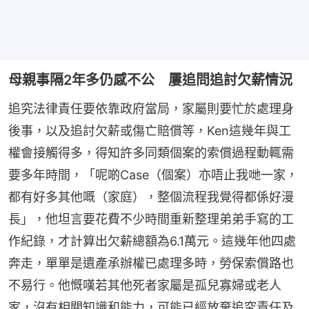
母親事隔2年多仍感不公 屢追問追討欠薪情況
追究法律責任要依靠政府當局，家屬則要忙於處理身
後事，以及追討欠薪或傷亡賠償等，Ken這幾年與工
權會接觸得多，得知許多同類個案的索償過程動輒需
要多年時間，「呢啲Case（個案）亦唔止我哋一家，
都有好多其他嘅（家庭），整個流程我覺得都係好漫
長」，他坦言要花費不少時間重新整理弟弟手寫的工
作紀錄，才計算出欠薪總額為6.1萬元。這幾年他四處
奔走，單單是遺產承辦權已處理多時，勞保索償路也
不易行。他慨嘆若其他死者家屬是孤兒寡婦或老人
家，沒有相關知識和能力，可能已經放棄追究責任及