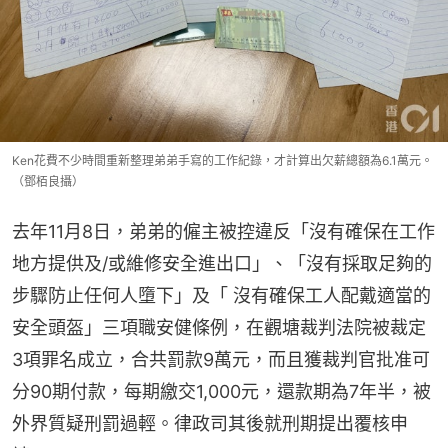
Ken花費不少時間重新整理弟弟手寫的工作紀錄，才計算出欠薪總額為6.1萬元。
（鄧栢良攝）
去年11月8日，弟弟的僱主被控違反「沒有確保在工作
地方提供及/或維修安全進出口」、「沒有採取足夠的
步驟防止任何人墮下」及「 沒有確保工人配戴適當的
安全頭盔」三項職安健條例，在觀塘裁判法院被裁定
3項罪名成立，合共罰款9萬元，而且獲裁判官批准可
分90期付款，每期繳交1,000元，還款期為7年半，被
外界質疑刑罰過輕。律政司其後就刑期提出覆核申