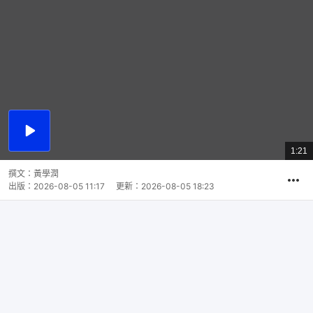
播
放
1:21
總
影
共
片
時
撰文：
黃學潤
間
出版：
2026-08-05 11:17
更新：
2026-08-05 18:23