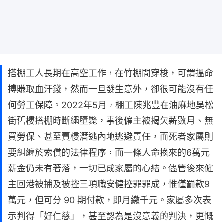
搭棚工人長期在高空工作，在竹棚間穿梭，可謂搵命
搏賺取血汗錢，然而一旦發生意外，卻很可能沒有任
何勞工保障。2022年5月，棚工陳兆豐在油麻地吳松
街舊樓搭棚時斷繩墮斃，事後僱主被揭欠薪數月、無
買勞保、甚至賣樓潛逃內地逃避責任，而死者家屬則
要糾纏於索償的法律程序，而一條人命換來的6萬元
薪金仍未有著落，一切已成家屬的心結。儘管後來僱
主回港被捕及被控三項職安健控罪罪成，惟僅罰款9
萬元，但可分 90 期付款，即月繳千元。家屬多次表
示判得「好仁慈」，甚至認為是沒意義的判決，更慨