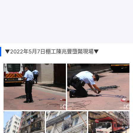
▼2022年5月7日棚工陳兆豐墮斃現場▼