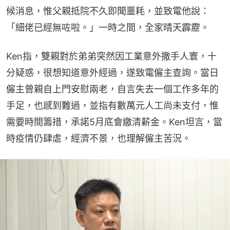
候消息，惟父親抵院不久即聞噩耗，並致電他說：
「細佬已經無咗啦。」一時之間，全家晴天霹靂。
Ken指，雙親對於弟弟突然因工業意外撒手人寰，十
分疑惑，很想知道意外經過，遂致電僱主查詢。當日
僱主曾親自上門安慰兩老，自言失去一個工作多年的
手足，也感到難過，並指有數萬元人工尚未支付，惟
需要時間籌措，承諾5月底會繳清薪金。Ken坦言，當
時疫情仍肆虐，經濟不景，也理解僱主苦況。