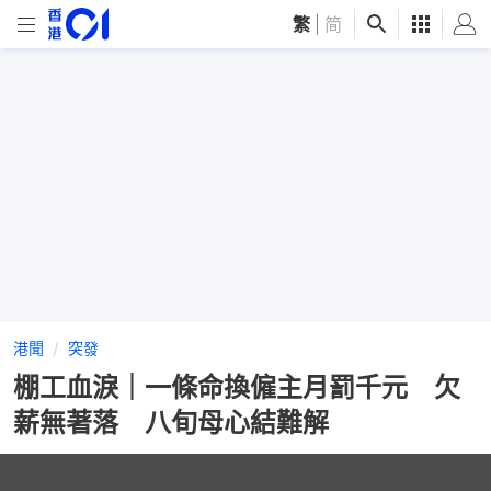
繁
|
简
港聞
突發
棚工血淚｜一條命換僱主月罰千元 欠
薪無著落 八旬母心結難解