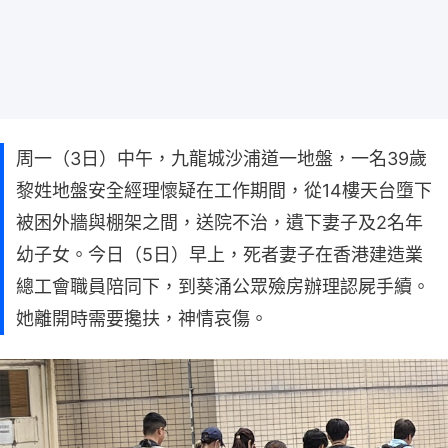
周一（3日）中午，九龍城沙浦道一地盤，一名39歲
黎姓地盤安全經理懷疑在工作期間，從14樓天台墮下
被困外牆與棚架之間，送院不治，遺下妻子及2名年
幼子女。今日（5日）早上，死者妻子在香港建造業
總工會職員陪同下，到葵涌公眾殮房辦理認屍手續。
她離開時需要攙扶，神情哀傷。