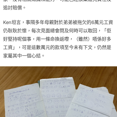
追討賠償。
Ken坦言，事隔多年母親對於弟弟被拖欠的6萬元工資
仍耿耿於懷，每次見面總會問及何時可以取回，「佢
好堅持呢個事，用一條命換返嚟，（雖然）唔係好多
工資」，可是這數萬元的款項至今未有下文，仍然是
家屬其中一個心結。