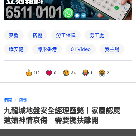
突發
搭棚
勞工保障
勞工處
職安健
隱形香港
01 Video
我主場
112
0
34
1
21
港聞
突發
九龍城地盤安全經理墮斃︱家屬認屍
遺孀神情哀傷 需要攙扶離開