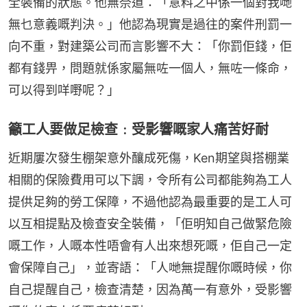
全裝備的狀態。他無奈道：「意料之中係一個對我哋
無乜意義嘅判決。」他認為現實是過往的案件刑罰一
向不重，對建築公司而言影響不大：「你罰佢錢，佢
都有錢畀，問題就係家屬無咗一個人，無咗一條命，
可以得到咩嘢呢？」
籲工人要做足檢查﹕受影響嘅家人痛苦好耐
近期屢次發生棚架意外釀成死傷，Ken期望與搭棚業
相關的保險費用可以下調，令所有公司都能夠為工人
提供足夠的勞工保障，不過他認為最重要的是工人可
以互相提點及檢查安全裝備，「佢明知自己做緊危險
嘅工作，人嘅本性唔會有人出來想死嘅，佢自己一定
會保障自己」，並寄語：「人哋無提醒你嘅時候，你
自己提醒自己，檢查清楚，因為萬一有意外，受影響