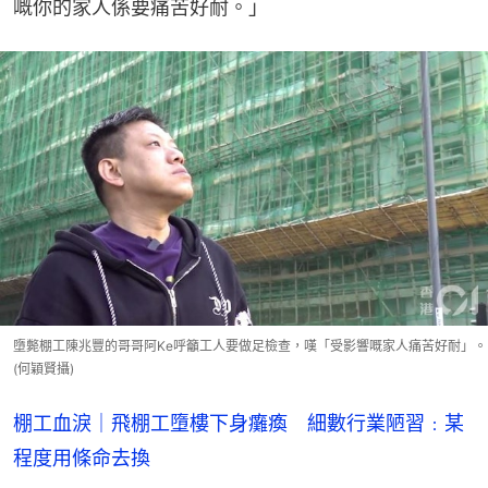
嘅你的家人係要痛苦好耐。」
墮斃棚工陳兆豐的哥哥阿Ke呼籲工人要做足檢查，嘆「受影響嘅家人痛苦好耐」。
(何穎賢攝)
棚工血淚｜飛棚工墮樓下身癱瘓 細數行業陋習﹕某
程度用條命去換