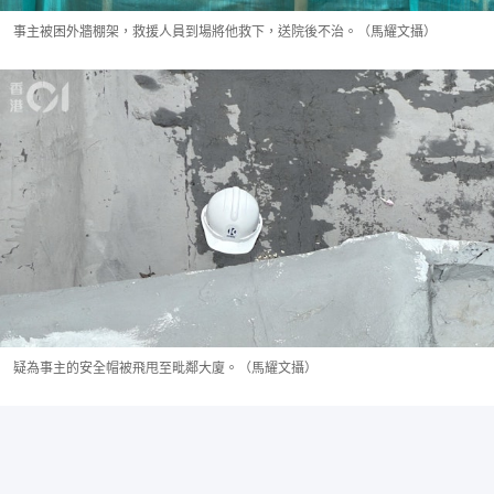
事主被困外牆棚架，救援人員到場將他救下，送院後不治。（馬耀文攝）
疑為事主的安全帽被飛甩至毗鄰大廈。（馬耀文攝）