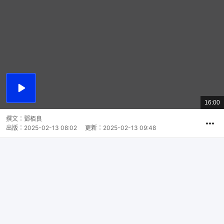
播
放
16:00
總
影
共
片
時
撰文：
鄧栢良
間
出版：
2025-02-13 08:02
更新：
2025-02-13 09:48