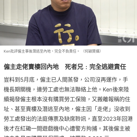
Ken批評僱主事後潛逃至內地，完全不負責任。 （何穎賢攝）
僱主走佬賣樓回內地 死者兄﹕完全逃避責任
豈料到5月底，僱主已人間蒸發，公司沒再運作，手
機長期關機，連勞工處也無法聯絡上他。Ken後來陸
續揭發僱主根本沒有購買勞工保險，又搬離報稱的住
址、甚至賣樓及潛逃至內地，僱主因「走佬」沒收到
勞工處發出的法庭傳票及缺席聆訊，直至2023年回港
後才在紅磡一間遊戲機中心遭警方拘捕。其後僱主被