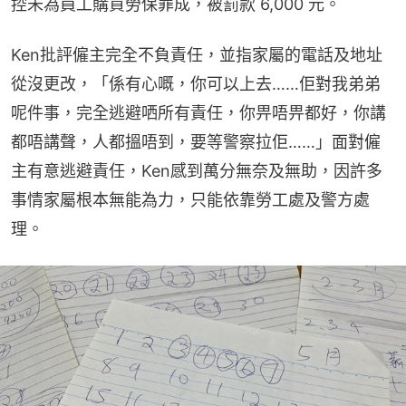
控未為員工購買勞保罪成，被罰款 6,000 元。
Ken批評僱主完全不負責任，並指家屬的電話及地址
從沒更改，「係有心嘅，你可以上去……佢對我弟弟
呢件事，完全逃避哂所有責任，你畀唔畀都好，你講
都唔講聲，人都搵唔到，要等警察拉佢……」面對僱
主有意逃避責任，Ken感到萬分無奈及無助，因許多
事情家屬根本無能為力，只能依靠勞工處及警方處
理。