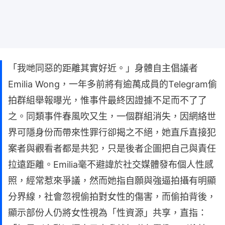
「我哋同惡的距離其實好近。」身體自主倡議者
Emilia Wong，一年多前將有逾萬成員的Telegram偷
拍群組舉報曝光，惟事件最終因證據不足而不了了
之。同類事件春風吹又生，一個群組消失，因網絡世
界可隱身份而帶來性罪行卻揭之不絕，她直斥直接犯
案者與觀看者都是共犯，只是後者企圖把自己與責任
拉遠距離。Emilia毫不避諱於社交媒體發布個人性感
照，經常惹來爭議，然而她指自願與強逼拍攝有明顯
分界線，社會忽視偷拍對女性的傷害，而偷拍背後，
顯示部份人仍將女性視為「性資源」共享，直指：