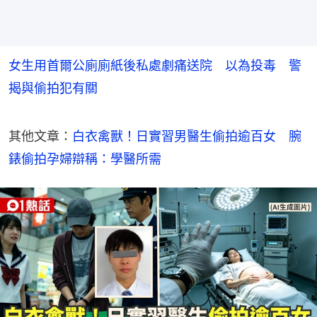
女生用首爾公廁廁紙後私處劇痛送院 以為投毒 警
揭與偷拍犯有關
其他文章：
白衣禽獸！日實習男醫生偷拍逾百女　腕
錶偷拍孕婦辯稱：學醫所需