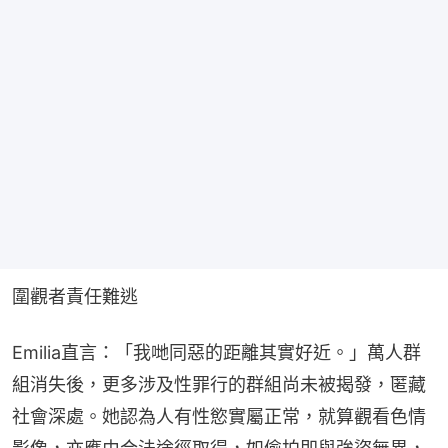
圍觀者責任難逃
Emilia直言：「我哋同惡的距離其實好近。」萬人群
組消失後，更多涉及性罪行的群組尚未被揭發，匿藏
社會深處。她認為人有性慾實屬正常，就算觀看色情