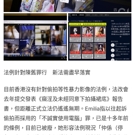
法例針對陳舊罪行　新法需盡早落實
目前香港沒有針對偷拍等性暴力影像的法例，法改會
去年提交發表《窺淫及未經同意下拍攝裙底》報告
書，但距離正式立法仍遙遙無期。Emilia指以往起訴
偷拍而採用的「不誠實使用電腦」罪，已是十多年前
的條例，目前已被廢，她形容法例現況「仲係（停