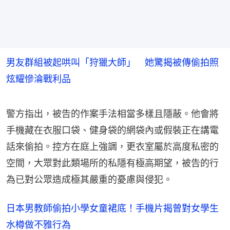
男友群組被起哄叫「狩獵大師」 她驚揭被傳偷拍照
炫耀慘淪戰利品
警方指出，被告的作案手法相當多樣且隱蔽。他會將
手機藏在衣服口袋、健身袋的網袋內或假裝正在講電
話來偷拍。控方在庭上強調，更衣室屬於高度私密的
空間，大眾對此類場所的私隱有極高期望，被告的行
為已對公眾造成極其嚴重的憂慮與侵犯。
日本男教師偷拍小學女童裙底！手機片揭曾對女學生
水樽做不雅行為