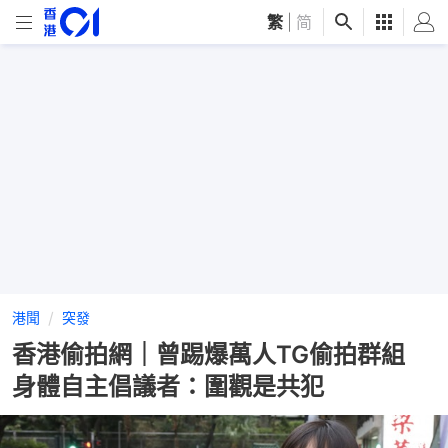
繁
|
简
港聞
突發
香港偷拍網｜曾踢爆萬人TG偷拍群組
身體自主倡議者：圍觀是共犯