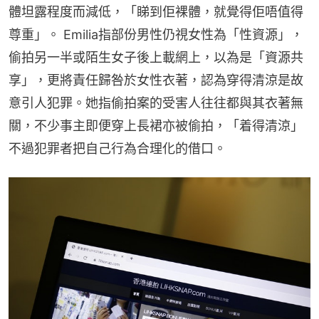
體坦露程度而減低，「睇到佢裸體，就覺得佢唔值得
尊重」。 Emilia指部份男性仍視女性為「性資源」，
偷拍另一半或陌生女子後上載網上，以為是「資源共
享」，更將責任歸咎於女性衣著，認為穿得清涼是故
意引人犯罪。她指偷拍案的受害人往往都與其衣著無
關，不少事主即便穿上長裙亦被偷拍，「着得清涼」
不過犯罪者把自己行為合理化的借口。