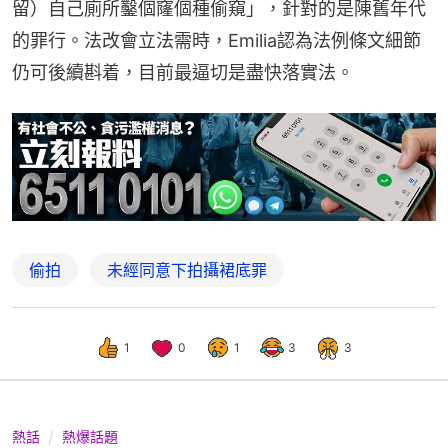
留）自己廁所鑿個窿個種偷窺」，針對的是陳舊年代
的罪行。法改會立法需時，Emilia認為法例條文細節
仍可後續斟着，目前最逼切是盡快落實法。
偷拍
未經同意下拍攝裙底罪
1
0
1
3
3
熱話
熱爆話題