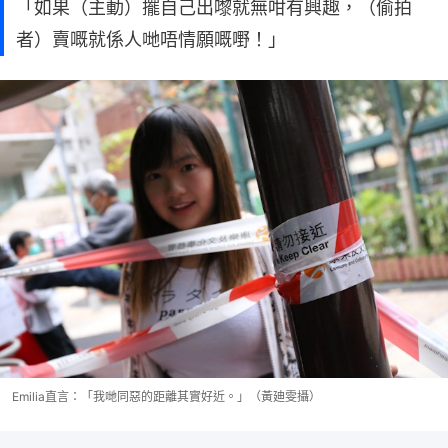
「如果（主動）擺自己出嚟就無咁有興趣，（偷拍
者）賣嘅就係人哋唔情願嘅嘢！」
Emilia直言：「我哋同惡的距離其實好近。」（黃廸雯攝）