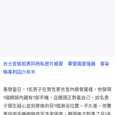
台士官偷拍男同袍私密片威脅 軍營兩度強姦 害染
梅毒判囚六年半
事發當日，1名男子在男性更衣室內察覺異樣，他發現
1個網袋內藏有1部手機，且鏡頭正對着自己。該名男
子頓生疑心並刻意換到另1個淋浴位置。不久後，他驚
覺該部手機被移放至洗漱袋旁，鏡頭再次對準了另1名