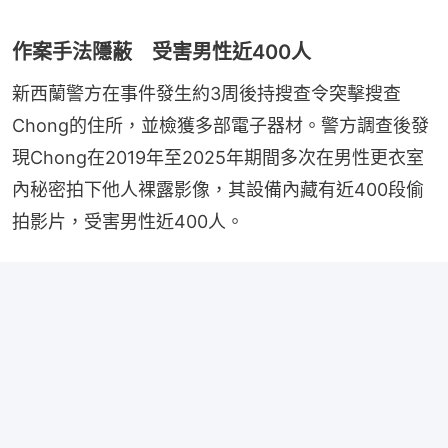
作案手法隱蔽 受害男性近400人
新西蘭警方在事件發生約3周後持搜查令突擊搜查
Chong的住所，並檢獲多部電子器材。警方調查後發
現Chong在2019年至2025年期間多次在男性更衣室
內秘密拍下他人裸露影像，其設備內藏有近400段偷
拍影片，受害男性近400人。