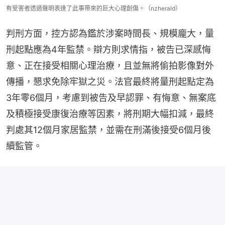
有受害者透過聲明表達了此事帶來的巨大心理創傷。（nzherald）
判刑方面，控方認為鑑於涉案時間長、規模龐大，量
刑起點應為4年監禁。辯方則求情指，被告已深感悔
意、正在接受相關心理治療，且並無將偷拍影像對外
傳播，懇求免除牢獄之災。法官最終將量刑起點定為
3年零6個月，考慮到被告及早認罪、有悔意、無案底
及積極接受康復治療等因素，將刑期大幅扣減，最終
判處其12個月家居監禁，並需在刑滿後接受6個月後
續監管。