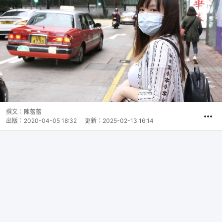
撰文：
陳蕾蕾
出版：
2020-04-05 18:32
更新：
2025-02-13 16:14