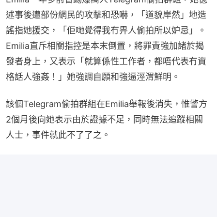
述事後遭部份網民的攻擊和恐嚇，「道貌岸然」地造
謠指她援交，「佢哋覺得我冇畀人偷拍所以妒忌」。
Emilia直斥相關指控是本末倒置，將罪責強加諸於揭
發者身上，又表示「就算係性工作者，都唔代表冇資
格話人強姦！」她強調自願和強逼涇渭鮮明。
該個Telegram偷拍群組在Emilia舉報後消失，惟警方
2個月後向她表示由於證據不足，同時無法追蹤相關
人士，事件就此不了了之。