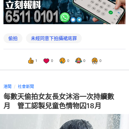
偷拍
未經同意下拍攝裙底罪
1
0
0
0
0
港聞
社會新聞
每數天偷拍女友長女沐浴一次持續數
月 管工認製兒童色情物囚18月