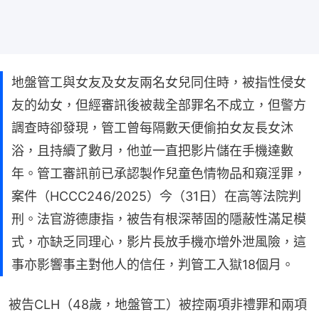
地盤管工與女友及女友兩名女兒同住時，被指性侵女
友的幼女，但經審訊後被裁全部罪名不成立，但警方
調查時卻發現，管工曾每隔數天便偷拍女友長女沐
浴，且持續了數月，他並一直把影片儲在手機達數
年。管工審訊前已承認製作兒童色情物品和窺淫罪，
案件（HCCC246/2025）今（31日）在高等法院判
刑。法官游德康指，被告有根深蒂固的隱蔽性滿足模
式，亦缺乏同理心，影片長放手機亦增外泄風險，這
事亦影響事主對他人的信任，判管工入獄18個月。
被告CLH（48歲，地盤管工）被控兩項非禮罪和兩項