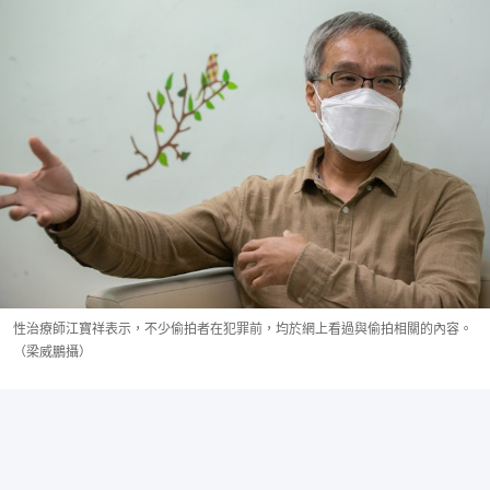
性治療師江寶祥表示，不少偷拍者在犯罪前，均於網上看過與偷拍相關的內容。
（梁威鵬攝）