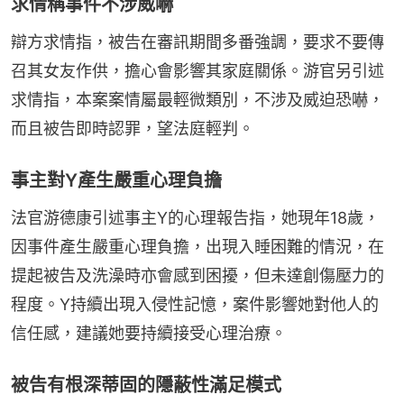
求情稱事件不涉威嚇
辯方求情指，被告在審訊期間多番強調，要求不要傳
召其女友作供，擔心會影響其家庭關係。游官另引述
求情指，本案案情屬最輕微類別，不涉及威迫恐嚇，
而且被告即時認罪，望法庭輕判。
事主對Y產生嚴重心理負擔
法官游德康引述事主Y的心理報告指，她現年18歲，
因事件產生嚴重心理負擔，出現入睡困難的情況，在
提起被告及洗澡時亦會感到困擾，但未達創傷壓力的
程度。Y持續出現入侵性記憶，案件影響她對他人的
信任感，建議她要持續接受心理治療。
被告有根深蒂固的隱蔽性滿足模式