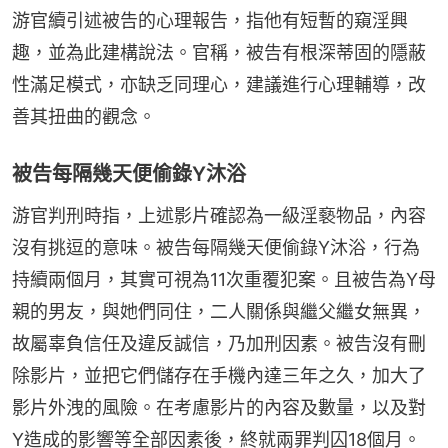
游官續引述被告的心理報告，指他有短暫的窺淫興
趣，並為此建構說法。官稱，被告有根深蒂固的隱蔽
性滿足模式，亦缺乏同理心，建議進行心理輔導，改
善其扭曲的觀念。
被告每隔幾天便偷錄Y沐浴
游官判刑時指，上述影片確認為一級淫褻物品，內容
沒有挑逗的意味。被告每隔幾天便偷錄Y沐浴，行為
持續兩個月，其實可視為11次重覆犯案。且被告為Y母
親的男友，與她們同住，二人關係與繼父繼女無異，
故屬辜負信任及違反誠信，乃加刑因素。被告沒有刪
除影片，並把它們儲存在手機內達三年之久，加大了
影片外洩的風險。在考慮影片的內容及數量，以及對
Y造成的影響等全部因素後，終就兩罪判囚18個月。