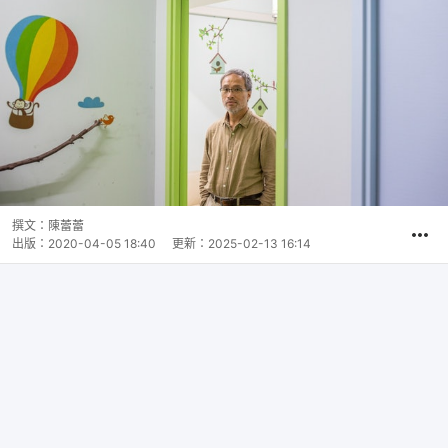
撰文：
陳蕾蕾
出版：
2020-04-05 18:40
更新：
2025-02-13 16:14