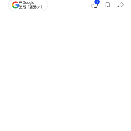
1
在Google
追蹤《香港01》
撰文：
李可榆
出版：
2026-08-07 16:28
更新：
2026-08-07 17:58