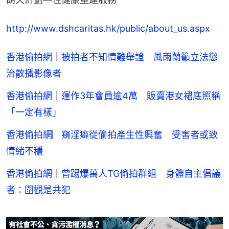
http://www.dshcaritas.hk/public/about_us.aspx
香港偷拍網｜被拍者不知情難舉證 風雨蘭籲立法懲
治散播影像者
香港偷拍網｜運作3年會員逾4萬 販賣港女裙底照稱
「一定有樣」
香港偷拍網︳窺淫癖從偷拍產生性興奮 受害者或致
情緒不穩
香港偷拍網｜曾踢爆萬人TG偷拍群組 身體自主倡議
者：圍觀是共犯