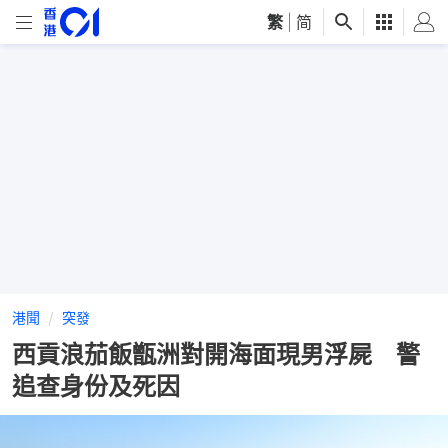
繁
|
简
港聞
突發
西貢浪茄飯甑洲對開海面現男浮屍 警
追查身份及死因