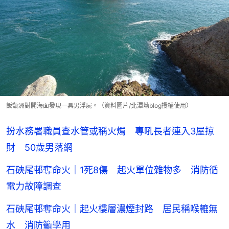
飯甑洲對開海面發現一具男浮屍。（資料圖片/北潭坳blog授權使用）
扮水務署職員查水管或稱火燭 專吼長者連入3屋掠
財 50歲男落網
石硤尾邨奪命火｜1死8傷 起火單位雜物多 消防循
電力故障調查
石硤尾邨奪命火｜起火樓層濃煙封路 居民稱喉轆無
水 消防籲學用