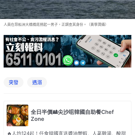
人員在昂船洲大橋橋底撈起一男子，正調查其身份。（黃學潤攝）
突發
遇溺