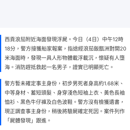
西貢浪茄附近海面發現浮屍。今日（4日）中午12時
18分，警方接獲船家報案，指途經浪茄飯甑洲對開20
米海面時，發現一具人形物體載浮載沉，懷疑有人墮
海。消防趕抵救起一名男子，證實已明顯死亡。
警方暫未確定事主身份，初步男死者身高約1.68米、
中等身材、蓄短頭髮、身穿淺色短袖上衣、黃色長袖
恤衫、黑色牛仔褲及白色波鞋。警方沒有檢獲遺書，
現正調查事主身份，稍後將驗屍確定死因。案件列作
「屍體發現」跟進。