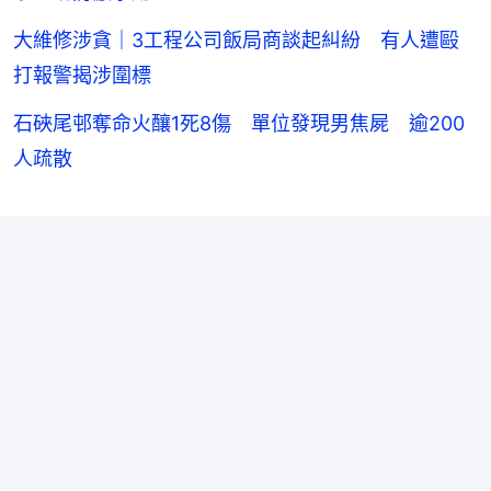
大維修涉貪｜3工程公司飯局商談起糾紛 有人遭毆
打報警揭涉圍標
石硤尾邨奪命火釀1死8傷 單位發現男焦屍 逾200
人疏散