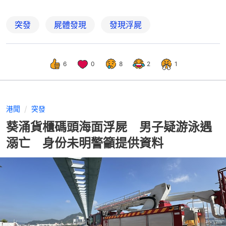
突發
屍體發現
發現浮屍
6
0
8
2
1
港聞
突發
葵涌貨櫃碼頭海面浮屍 男子疑游泳遇
溺亡 身份未明警籲提供資料