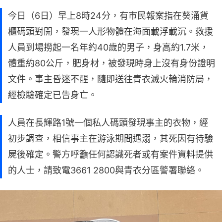
今日（6日）早上8時24分，有巿民報案指在葵涌貨
櫃碼頭對開，發現一人形物體在海面載浮載沉。救援
人員到場撈起一名年約40歲的男子，身高約1.7米，
體重約80公斤，肥身材，被發現時身上沒有身份證明
文件。事主昏迷不醒，隨即送往青衣滅火輪消防局，
經檢驗確定已告身亡。
人員在長輝路1號一個私人碼頭發現事主的衣物，經
初步調查，相信事主在游泳期間遇溺，其死因有待驗
屍後確定。警方呼籲任何認識死者或有案件資料提供
的人士，請致電3661 2800與青衣分區警署聯絡。