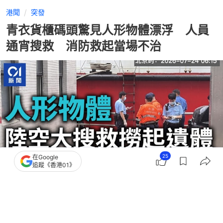
港聞
突發
青衣貨櫃碼頭驚見人形物體漂浮 人員
通宵搜救 消防救起當場不治
25
在Google
追蹤《香港01》
撰文：
翁鈺輝 黃煦緻 陳巧恩
出版：
2026-07-28 08:39
更新：
2026-07-28 17:59