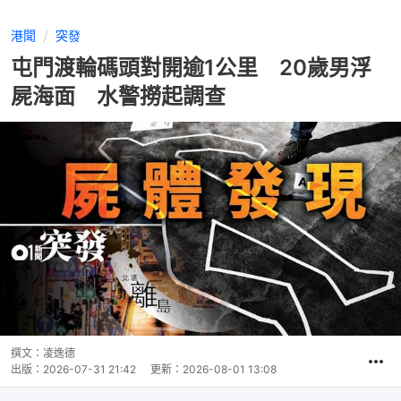
港聞
突發
屯門渡輪碼頭對開逾1公里 20歲男浮
屍海面 水警撈起調查
撰文：
凌逸德
出版：
2026-07-31 21:42
更新：
2026-08-01 13:08