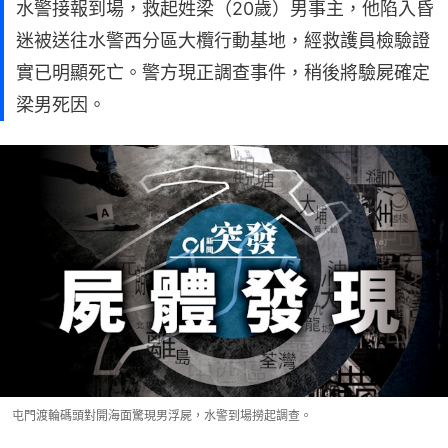
水警接報到場，救起姓梁（20歲）男事主，他陷入昏
迷被送往水警西分區大欖行動基地，經救護員檢驗證
實已明顯死亡。警方現正調查事件，稍後將驗屍確定
梁男死因。
屯門渡輪碼頭對開海面驚現男浮屍，水警到場撈起調查。