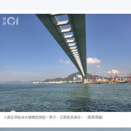
人員在昂船洲大橋橋底撈起一男子，正調查其身份。（黃學潤攝）