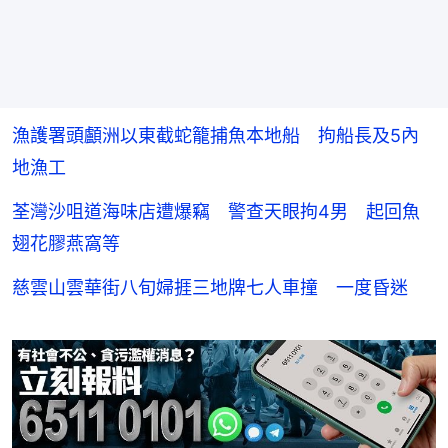
漁護署頭顱洲以東截蛇籠捕魚本地船 拘船長及5內
地漁工
荃灣沙咀道海味店遭爆竊 警查天眼拘4男 起回魚
翅花膠燕窩等
慈雲山雲華街八旬婦捱三地牌七人車撞 一度昏迷