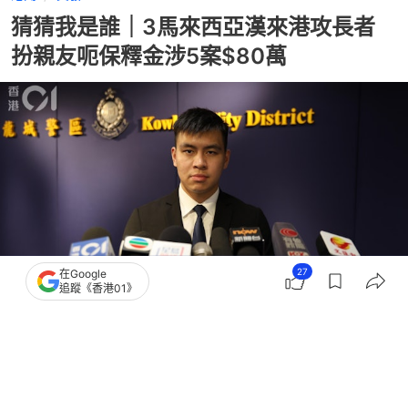
猜猜我是誰｜3馬來西亞漢來港攻長者
扮親友呃保釋金涉5案$80萬
27
在Google
追蹤《香港01》
撰文：
凌逸德
出版：
2026-06-07 19:56
更新：
2026-06-08 12:45