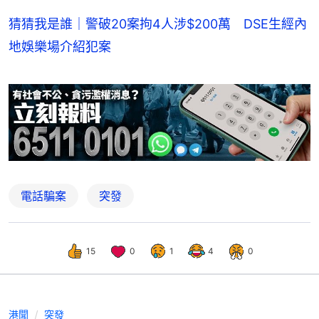
猜猜我是誰｜警破20案拘4人涉$200萬 DSE生經內
地娛樂場介紹犯案
電話騙案
突發
15
0
1
4
0
港聞
突發