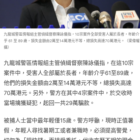
九龍城警區情報組主管偵緝督察陳詠儀指，10宗案件全部受害人屬於長者，年齡介
乎 61 至 89 歲，損失金額由2萬至14萬港元不等，總損失高達70萬港元。（梁偉權
攝）
九龍城警區情報組主管偵緝督察陳詠儀指，在這10宗
案件中，受害人全部屬於長者，年齡介乎61至89歲，
他們的損失金額由2萬至14萬港元不等，總損失高達
70萬港元。另外，警方在其中4宗案件中，於交收時
當場擒獲疑犯，起回一共29萬騙款。
被捕人士當中最年輕僅15歲。警方呼籲，現時正值暑
假，年輕人尋找暑期工或者兼職時，必須提高警覺，