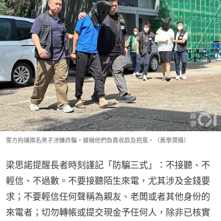
警方拘捕兩名男子涉嫌詐騙，據稱他們負責收款及把風。（黃學潤攝）
梁思諾提醒長者時刻謹記「防騙三式」：不接聽、不
輕信、不過數。不要接聽陌生來電，尤其涉及金錢要
求；不要輕信任何聲稱為親友、老闆或者其他身份的
來電者；切勿轉帳或提交現金予任何人，除非已核實