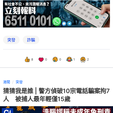
突發
詐騙
8
0
0
1
2
港聞
突發
猜猜我是誰 | 警方偵破10宗電話騙案拘7
人 被捕人最年輕僅15歲