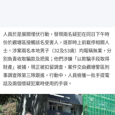
人員於是展開埋伏行動，發現兩名疑犯在同日下午時
份於觀塘區接觸該名受害人，遂即時上前截停相關人
士。涉案兩名本地男子（32及53歲）均報稱無業，分
別負責收取騙款及把風；他們涉嫌「以欺騙手段取得
財產」被捕，現正被扣留調查，案件交由觀塘警區刑
事調查隊第三隊跟進。行動中，人員檢獲一批手提電
話及兩個懷疑犯案時使用的手袋。