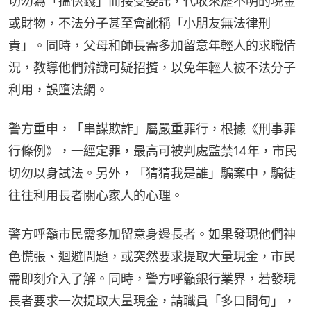
切勿為「搵快錢」而接受委託，代收來歷不明的現金
或財物，不法分子甚至會訛稱「小朋友無法律刑
責」。同時，父母和師長需多加留意年輕人的求職情
況，教導他們辨識可疑招攬，以免年輕人被不法分子
利用，誤墮法網。
警方重申，「串謀欺詐」屬嚴重罪行，根據《刑事罪
行條例》，一經定罪，最高可被判處監禁14年，市民
切勿以身試法。另外，「猜猜我是誰」騙案中，騙徒
往往利用長者關心家人的心理。
警方呼籲市民需多加留意身邊長者。如果發現他們神
色慌張、迴避問題，或突然要求提取大量現金，市民
需即刻介入了解。同時，警方呼籲銀行業界，若發現
長者要求一次提取大量現金，請職員「多口問句」，