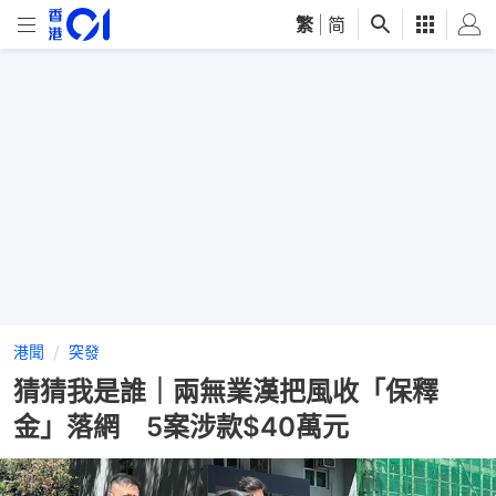
繁
|
简
港聞
突發
猜猜我是誰｜兩無業漢把風收「保釋
金」落網 5案涉款$40萬元