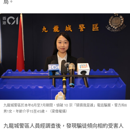
局。
九龍城警區於本年6月至7月期間，偵破 10 宗「猜猜我是誰」電話騙案，警方拘6
男1女，年齡介乎15至45歲。（梁偉權攝）
九龍城警區人員經調查後，發現騙徒傾向相約受害人