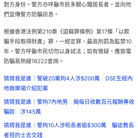
對方身份。警方亦呼籲市民多關心獨居長者，並向他
們宣傳警方防騙訊息。
根據香港法例第210章《盜竊罪條例》第17條「以欺
騙手段取得財產」罪，一經定罪，最高刑罰為監禁10
年。警方呼籲市民切勿以身試法；如有懷疑，應致電
防騙易熱線18222查詢。
猜猜我是誰｜警破20案拘4人涉$200萬 DSE生經內
地娛樂場介紹犯案
猜猜我是誰｜警拘7內地男 揭每日收數百元報酬專收
騙款 涉145萬
猜猜我是誰︱警拘10人涉呃長者逾$300萬 騙徒教長
者搭的士去交錢