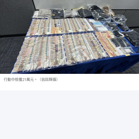
行動中檢獲21萬元。（翁鈺輝攝）