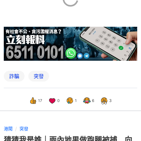
詐騙
突發
17
0
1
6
3
港聞
突發
猜猜我是誰｜兩內地男做跑腿被捕 向