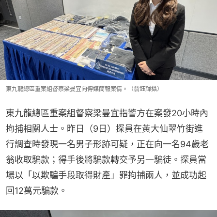
東九龍總區重案組督察梁曼宜向傳媒簡報案情。（翁鈺輝攝）
東九龍總區重案組督察梁曼宜指警方在案發20小時內
拘捕相關人士。昨日（9日）探員在黃大仙翠竹街進
行調查時發現一名男子形跡可疑，正在向一名94歲老
翁收取騙款；得手後將騙款轉交予另一騙徒。探員當
場以「以欺騙手段取得財產」罪拘捕兩人，並成功起
回12萬元騙款。