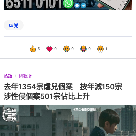
虐兒
5
0
0
0
1
熱話
研數所
去年1354宗虐兒個案 按年減150宗
涉性侵個案501宗佔比上升