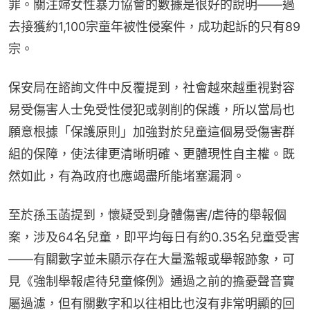
罪。關注婦女性暴力協會的數據是很好的說明——過
去接獲約1,100宗童年被性侵案件，成功起訴的只有89
宗。
保安局在諮詢文件中反覆提到，社會越來越重視對容
易受傷害人士免受性侵犯或剝削的保護，所以當局也
願意根據「保護原則」加強對於兒童這個易受傷害群
組的保障，使法律更清晰明確、更體現性自主權。既
然如此，有為政府也應竭盡所能堵塞漏洞。
至於孫玉菡提到，懷疑受到身體傷害/虐待的舉報個
案，涉及64名兒童，即平均每日有約0.35名兒童受害
——有關數字並未顯示存在大量濫報或舉報跡象，可
見《強制舉報虐待兒童條例》通過之前的擔憂聲音實
屬過濾，但有關數字和以往相比也沒有非常明顯的回