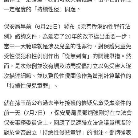
一定程度的「持續性侵」問題。
保安局早前（6月29日）發布《完善香港的性罪行法
例》諮詢文件，為延宕了20年的改革邁出重要一步，
當中一大範疇就是涉及兒童的性罪行，對保護兒童免
受性侵犯和性剝削作出「從無到有」的關鍵舉措。然
而，是次修例並沒有觸及坊間提倡訂立以免受害人逐
次描述細節、並以整段性侵關係作為量刑計算單位的
「持續性侵兒童罪」。
就在孫玉菡公布過去半年接獲的懷疑兒童受虐案件的
前一天（7月7日），保安局局長鄧炳強剛好在立法會
保安事務委員會上，回應了民建聯立法會議員植潔玲
對於會否設立「持續性侵兒童罪」的關注。鄧炳強表