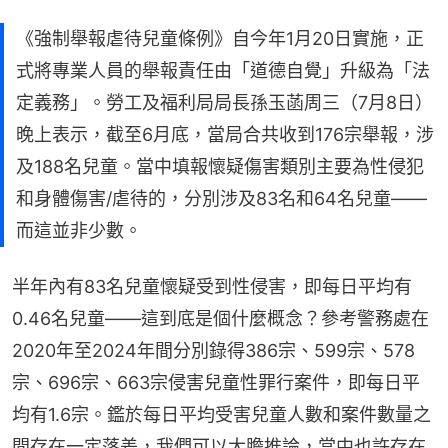
《強制舉報虐待兒童條例》自今年1月20日實施，正
式將專業人員的舉報責任由「道德自覺」升級為「法
定義務」。勞工及福利局局長孫玉菡周三（7月8日）
晚上表示，截至6月底，當局合共收到176宗舉報，涉
及188名兒童。當中填報懷疑傷害類別主要為性侵犯
和身體傷害/虐待的，分別涉及83名和64名兒童——
而這並非少數。
半年內有83名兒童懷疑受到性侵害，即每日平均有
0.46名兒童——這到底是個什麼概念？參考警務處在
2020年至2024年間分別錄得386宗、599宗、578
宗、696宗、663宗侵害兒童性罪行案件，即每日平
均有1.6宗。鑑於每日平均受害兒童人數和案件數量之
間存在一定落差，我們可以大膽推論，當中也許存在