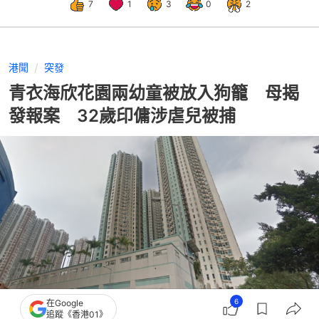
7
1
3
0
2
港聞
突發
青衣海欣花園兩幼童被放入狗籠 母揭
發報案 32歲印傭涉虐兒被捕
6
在Google
追蹤《香港01》