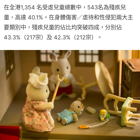
在全港1,354 名受虐兒童總數中，543名為殘疾兒
童，高達 40.1%。在身體傷害／虐待和性侵犯兩大主
要類別中，殘疾兒童的佔比均突破四成，分別佔 
43.3%（217宗）及 42.3%（212宗）。