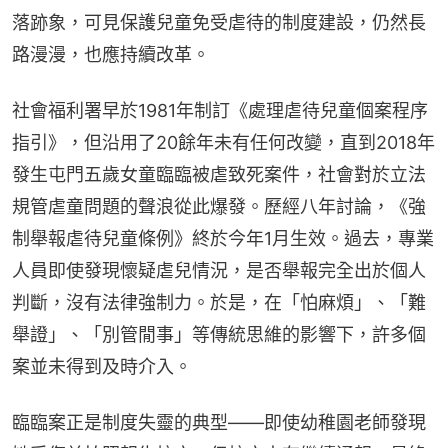
落跡象，可見保護兒童免受虐待的制度建設，仍然長
路漫漫，也應持續改革。
社會福利署早於1981年制訂《處理虐待兒童個案程序
指引》，但沿用了20餘年未有任何改變，直到2018年
發生屯門五歲女童臨臨被虐致死案件，社會對於立法
規管虐童問題的聲浪從此爆發。歷經八年討論，《強
制舉報虐待兒童條例》終於今年1月生效。過去，專業
人員即使發現懷疑虐兒情況，是否舉報完全出於個人
判斷，沒有法律強制力。於是，在「怕麻煩」、「難
舉證」、「別管閒事」等傳統思維的影響下，許多個
案並未得到及時介入。
臨臨案正是制度失靈的典型——即使幼稚園老師發現