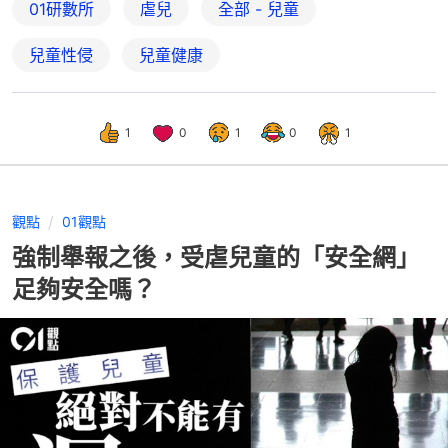
01研數所
虐兒
全部 - 兒童
兒童性侵
兒童健康
1
0
1
0
1
觀點
01觀點
強制舉報之後，受虐兒童的「安全網」
足夠安全嗎？