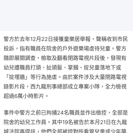
警方於去年12月22日接獲童樂居舉報，聲稱收到市民
投訴，指有職員在院舍的戶外遊樂場虐待兒童。警方
隨即展開調查，檢取及翻看閉路電視片段後，發現有
幼兒遭職員打頭、扯頭髮、掌摑、掟兒童落地下或
「掟埋牆」等行為施虐。由於案件涉及大量閉路電視
錄影片段，西九龍刑事總部成立專案小隊，全力檢視
超過6萬小時影片。
事件中警方之前已拘捕24名職員並作出檢控，全部是
院舍的幼兒工作員。其中19名被告於本月21日在九龍
城法院再提訊，他們全部被控對所看管兒童或少年襲