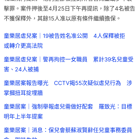
擊罪。案件押後至4月25日下午再提訊，除了4名被告
不獲保釋外，其餘15人准以原有條件繼續擔保。
童樂居虐兒案｜19被告姓名准公開 4人保釋被拒
或轉介更高法院
童樂居虐兒案｜警再拘控一女職員 累計39名兒童受
害、24人被捕
童樂居案報告曝光 CCTV揭55次疑似虐兒行為 涉
掌摑扭耳掟埋牆
童樂居案｜強制舉報虐兒需做好配套 羅致光：目標
明年上半年提案
童樂居案｜消息：保兒會蔡蘇淑賢辭任兒童事務委員