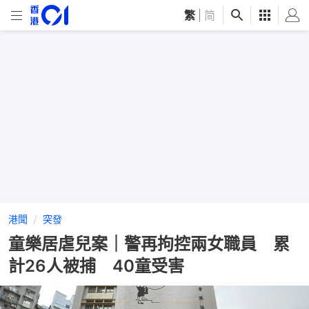
繁
|
简
港聞
突發
童樂居虐兒案｜警再拘控兩女職員 累
計26人被捕 40童受害