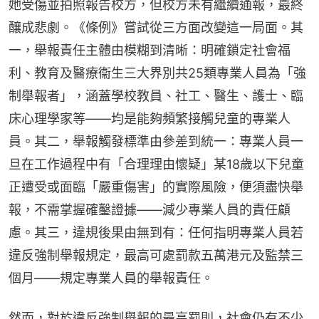
她受傷並拍照報告校方，但校方未有繼續通報，最終
釀成悲劇。《條例》嘗試從三方面改變這一局面。其
一，舉報責任主體由模糊到清晰：明確鎖定社會福
利、教育及醫療衞生三大界別共25類專業人員為「強
制舉報者」，涵蓋學校教員、社工、醫生、護士、臨
床心理學家等——均是能夠頻繁接觸兒童的專業人
員。其二，舉報觸發標準由參差到統一：專業人員一
旦在工作過程中有「合理理由懷疑」某18歲以下兒童
正遭受或面臨「嚴重傷害」的實際風險，便須盡快舉
報，不需掌握確鑿證據——減少專業人員的責任顧
慮。其三，違規後果由無到有：任何指明專業人員若
違反強制舉報規定，最高可處罰款五萬港元及監禁三
個月——規定專業人員的舉報責任。
然而，對於違反強制舉報的最高罰則，社會仍有不少