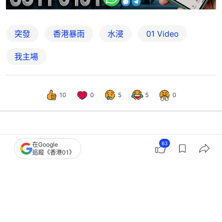
突發
香港暴雨
水浸
01 Video
我主場
10
0
5
5
0
港聞
突發
63
在Google
追蹤《香港01》
黑雨．有片｜香園圍口岸行人隧道水
浸 市民一抽二掕涉水北上