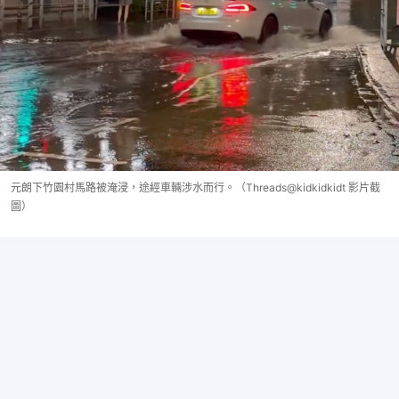
元朗下竹園村馬路被淹浸，途經車輛涉水而行。（Threads@kidkidkidt 影片截
圖）