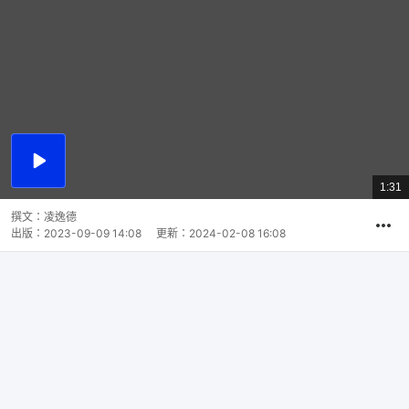
播
放
1:31
總
影
共
片
時
撰文：
凌逸德
間
出版：
2023-09-09 14:08
更新：
2024-02-08 16:08