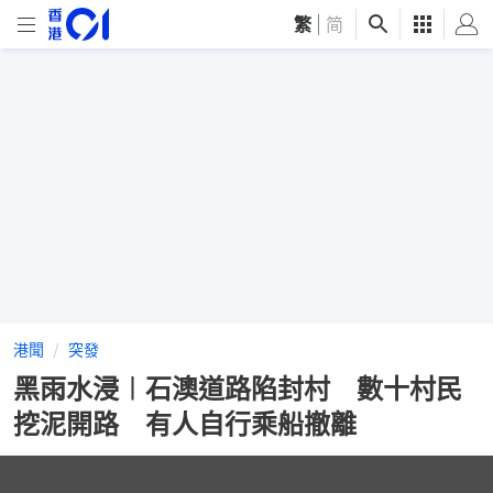
繁
|
简
港聞
突發
黑雨水浸︱石澳道路陷封村 數十村民
挖泥開路 有人自行乘船撤離