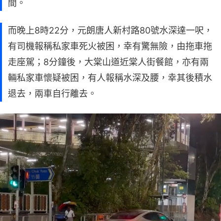
間。
而晚上8時22分，元朗唐人新村路80號水深達一呎，
有司機報稱私家車死火被困，幸有驚無險，由拖車拖
走座駕；8分鐘後，大棠山道近棠人街餐館，亦有兩
輛私家車懷疑被困，有人報稱水深及腰，幸其後積水
退去，兩車自行離去。