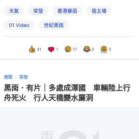
天氣
突發
香港暴雨
我主場
01 Video
世紀黑雨
41
1
17
2
2
港聞
突發
黑雨．有片｜多處成澤國 車輛陸上行
舟死火 行人天橋變水簾洞