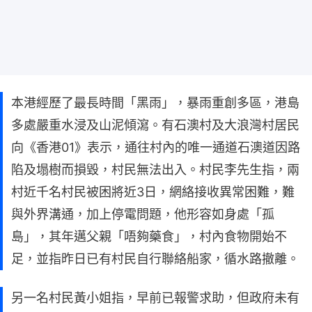
本港經歷了最長時間「黑雨」，暴雨重創多區，港島
多處嚴重水浸及山泥傾瀉。有石澳村及大浪灣村居民
向《香港01》表示，通往村內的唯一通道石澳道因路
陷及塌樹而損毀，村民無法出入。村民李先生指，兩
村近千名村民被困將近3日，網絡接收異常困難，難
與外界溝通，加上停電問題，他形容如身處「孤
島」，其年邁父親「唔夠藥食」，村內食物開始不
足，並指昨日已有村民自行聯絡船家，循水路撤離。
另一名村民黃小姐指，早前已報警求助，但政府未有