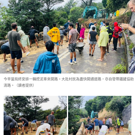
今早當局終安排一輛挖泥車來開路。大批村民為盡快開通道路，亦自發帶鐵鏟協助
清路。（讀者提供）