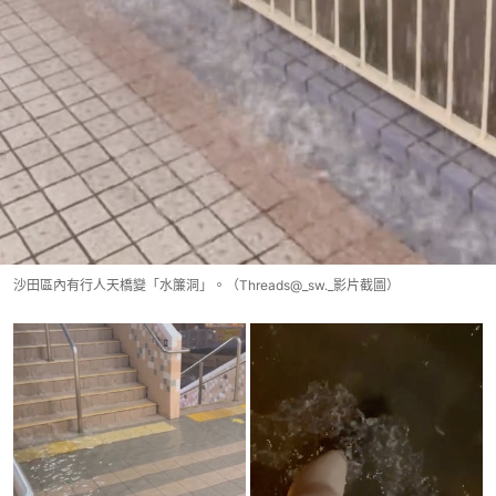
沙田區內有行人天橋變「水簾洞」。（Threads@_sw._影片截圖）