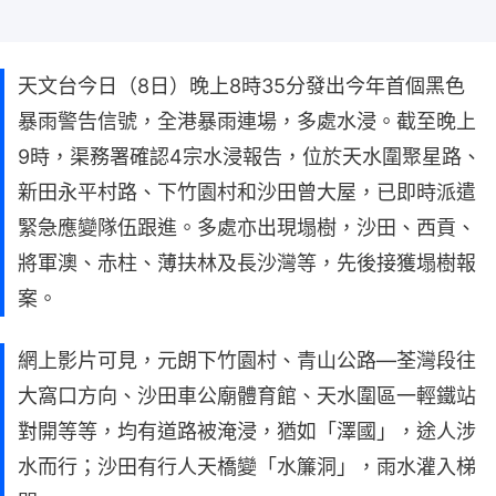
天文台今日（8日）晚上8時35分發出今年首個黑色
暴雨警告信號，全港暴雨連場，多處水浸。截至晚上
9時，渠務署確認4宗水浸報告，位於天水圍聚星路、
新田永平村路、下竹園村和沙田曾大屋，已即時派遣
緊急應變隊伍跟進。多處亦出現塌樹，沙田、西貢、
將軍澳、赤柱、薄扶林及長沙灣等，先後接獲塌樹報
案。
網上影片可見，元朗下竹園村、青山公路—荃灣段往
大窩口方向、沙田車公廟體育館、天水圍區一輕鐵站
對開等等，均有道路被淹浸，猶如「澤國」，途人涉
水而行；沙田有行人天橋變「水簾洞」，雨水灌入梯