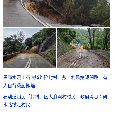
黑雨水浸︱石澳道路陷封村 數十村民挖泥開路 有
人自行乘船撤離
石澳道山泥「封村」困大浪灣村村民 政府消息：研
水路撤走村民