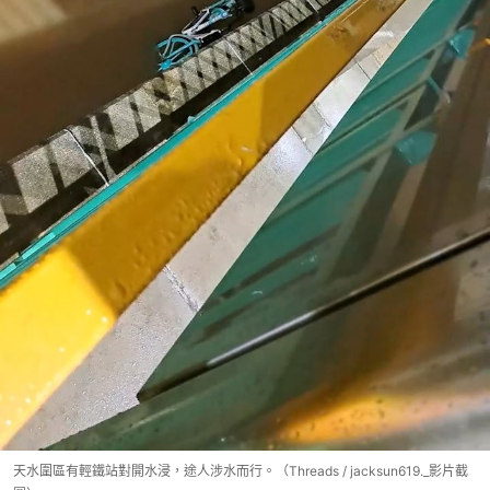
天水圍區有輕鐵站對開水浸，途人涉水而行。（Threads / jacksun619._影片截