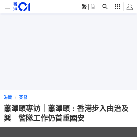
繁
|
简
港聞
突發
蕭澤頤專訪｜蕭澤頤﹕香港步入由治及
興 警隊工作仍首重國安