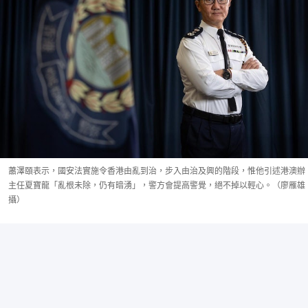
蕭澤頤表示，國安法實施令香港由亂到治，步入由治及興的階段，惟他引述港澳辦
主任夏寶龍「亂根未除，仍有暗湧」，警方會提高警覺，絕不掉以輕心。（廖雁雄
攝）