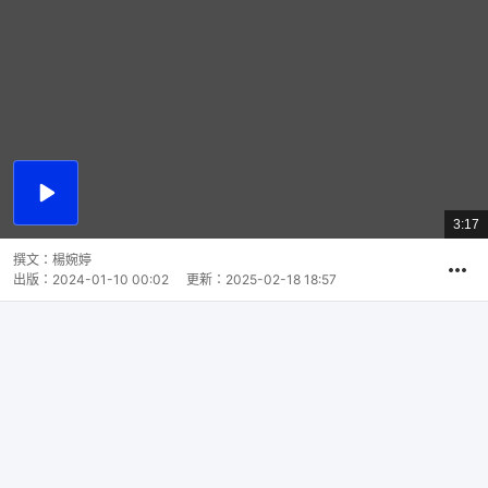
播
放
3:17
總
影
共
片
時
撰文：
楊婉婷
間
出版：
2024-01-10 00:02
更新：
2025-02-18 18:57