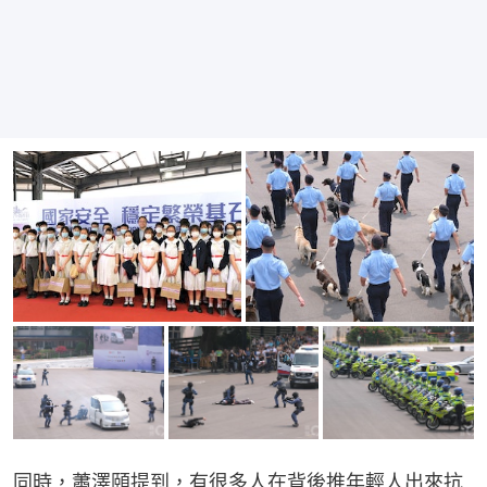
同時，蕭澤頤提到，有很多人在背後推年輕人出來抗