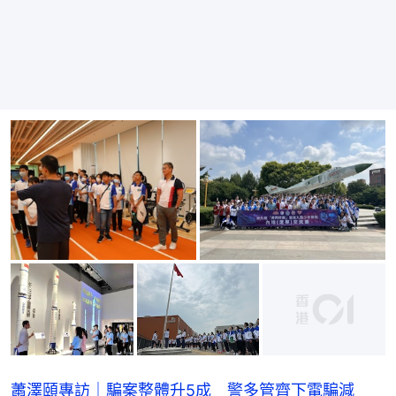
蕭澤頤專訪｜騙案整體升5成 警多管齊下電騙減