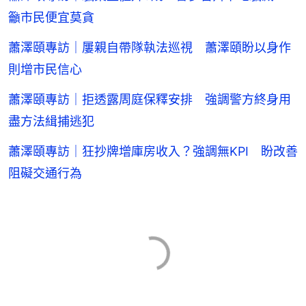
籲市民便宜莫貪
蕭澤頤專訪｜屢親自帶隊執法巡視 蕭澤頤盼以身作
則增市民信心
蕭澤頤專訪｜拒透露周庭保釋安排 強調警方終身用
盡方法緝捕逃犯
蕭澤頤專訪｜狂抄牌增庫房收入？強調無KPI 盼改善
阻礙交通行為