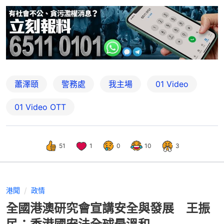
蕭澤頤
警務處
我主場
01 Video
01‌ ‌Video‌ ‌OTT
51
1
0
10
3
港聞
政情
全國港澳研究會宣講安全與發展 王振