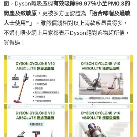
面，Dyson嘅吸塵機
有效吸除99.97％小至PM0.3的
微塵及致敏原
，更被多方面認證為
「適合哮喘及過敏
人士使用™」
。雖然價錢相對以上兩款系昂貴得多，
不過有唔少網上用家都表示Dyson絕對系物超所值，
買得過！