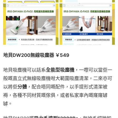
地貝DW200無線吸塵器 ￥549
地貝吸塵機可以話系
全能型吸塵機
，一嚟可以當佢一
般嘅直立式無線吸塵機咁大範圍吸塵清潔，二來亦可
以將佢
分體
，配合唔同嘅配件，以手提形式清潔被
褥，各種不同材質嘅傢俱，或者私家車內嘅窿窿罅
罅。