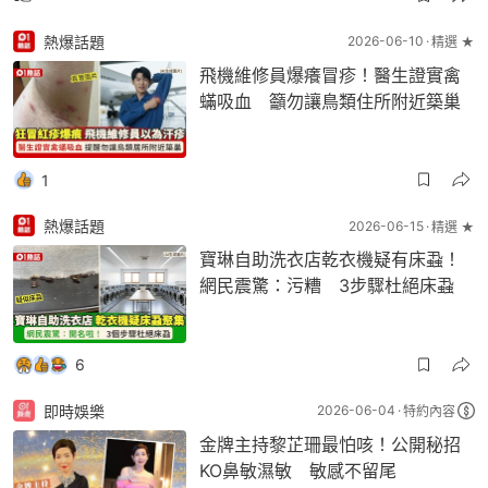
熱爆話題
2026-06-10
精選 ★
飛機維修員爆癢冒疹！醫生證實禽
蟎吸血 籲勿讓鳥類住所附近築巢
1
熱爆話題
2026-06-15
精選 ★
寶琳自助洗衣店乾衣機疑有床蝨！
網民震驚：污糟 3步驟杜絕床蝨
6
即時娛樂
2026-06-04
特約內容
金牌主持黎芷珊最怕咳！公開秘招
KO鼻敏濕敏 敏感不留尾