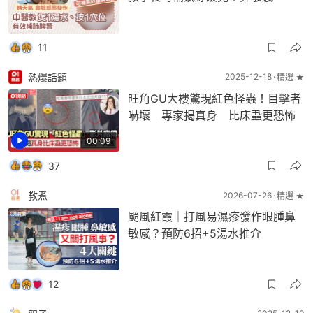
11
熱爆話題
2025-12-18
精選 ★
旺角GU大褸驚現紅色怪蟲！目擊者
嚇壞 專家揭真身 比床蝨更恐怖
00:09
37
教煮
2026-07-26
精選 ★
颱風紅霞｜打風易濕疹發作眼腫鼻
敏感？預防6招+5湯水推介
12