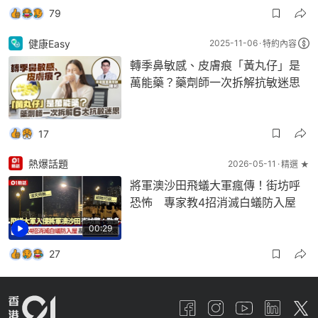
79
健康Easy
2025-11-06
特約內容
轉季鼻敏感、皮膚痕「黃丸仔」是
萬能藥？藥劑師一次拆解抗敏迷思
17
熱爆話題
2026-05-11
精選 ★
將軍澳沙田飛蟻大軍瘋傳！街坊呼
恐怖 專家教4招消滅白蟻防入屋
00:29
27