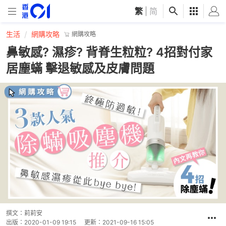
繁
|
简
生活
網購攻略
網購攻略
鼻敏感? 濕疹? 背脊生粒粒? 4招對付家
居塵蟎 擊退敏感及皮膚問題
撰文：
莉莉安
出版：
2020-01-09 19:15
更新：
2021-09-16 15:05