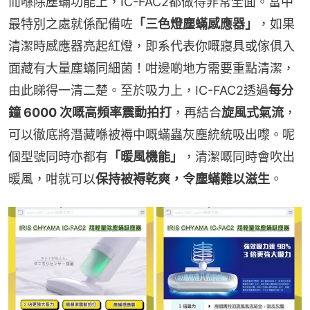
而喺除塵蟎功能上，IC-FAC2都做得非常全面。當中
最特別之處就係配備咗
「三色燈塵蟎感應器」
，如果
清潔時感應器亮起紅燈，即系代表你嘅寢具或傢俱入
面藏有大量塵蟎同細菌！咁邊啲地方需要重點清潔，
由此睇得一清二楚。至於吸力上，IC-FAC2透過
每分
鐘 6000 次嘅高頻率震動拍打
，再結合
旋風式氣流
，
可以徹底將潛藏喺被褥中嘅蟎蟲灰塵統統吸出嚟。呢
個型號同時亦都有
「暖風機能」
，清潔嘅同時會吹出
暖風，咁就可以
保持被褥乾爽，令塵蟎難以滋生
。