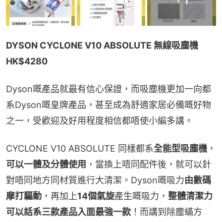
DYSON CYCLONE V10 ABSOLUTE 無線吸塵機 
HK$4280
Dyson嘅產品就最有信心保證，而吸塵機更加一向都
系Dyson嘅皇牌產品，甚至成為舒適家居必備嘅好物
之一，受歡迎及好用程度相信都唔使小編多講。
CYCLONE V10 ABSOLUTE 同樣都系
全能型吸塵機
，
可以一體及分體使用
，當換上唔同配件後，就可以針
對唔同地方同材質進行大清潔。Dyson嘅吸力
由數碼
摩打驅動
，再加上
14個氣旋
產生嘅吸力，
整體清潔力
可以話系三款產品入面最強一款
！而講到除塵蟎方