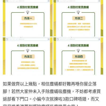
如果做齊以上幾點，相信塵蟎都好難再喺你屋企落
腳！若然大家仲未入手除塵蟎吸塵機，不妨都考慮買
返部看下門口。小編今次就揀咗3款口碑唔錯，而又