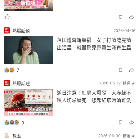
熱爆話題
2026-04-16
落田遭蒼蠅纏擾 女子打噴嚏竟噴
出活蟲 就醫驚見鼻竇生滿寄生蟲
7
熱爆話題
2026-05-12
精選 ★
遊日注意！紅蟲大爆發 大赤蟎不
咬人切忌壓死 恐起紅疹污漬難洗
9
教煮
2026-06-30
精選 ★