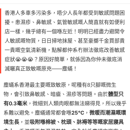
香港人多車多污染多，唔少人長年都受到敏感問題困
擾。患濕疹、鼻敏感、氣管敏感嘅人簡直就有如便利
店一樣，幾乎總有一個喺左近！明明已經盡力避開令
人敏感嘅物質，日日掃地抹屋、甚至豪擲千金買部貴
一貴嘅空氣清新機，點解都仲系冇辦法徹底改善敏感
症狀😭😭😭？原因好簡單，就係因為你仲未徹底消
滅曬真正致敏嘅原兇——塵蟎！
塵蟎系香港最主要嘅致敏原，呢種有8只腳嘅微生
物，會引致鼻敏感、暗瘡、濕疹等問題。由於
體型只
有0.3毫米
，微細到人類肉眼都無法睇得見，所以幾乎
系難以避免。塵蟎通常都會喺
25℃
，
微暖而潮濕嘅環
境生長
，並
吸附喺棉被、枕頭、牀褥等等嘅家居寢具