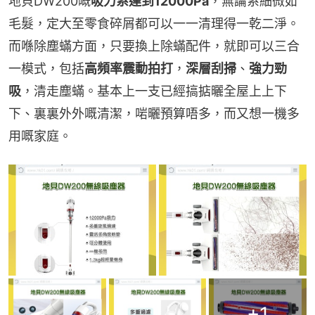
地貝DW200嘅
吸力系達到12000Pa
，無論系細微如
毛髮，定大至零食碎屑都可以一一清理得一乾二淨。
而喺除塵蟎方面，只要換上除蟎配件，就即可以三合
一模式，包括
高頻率震動拍打
，
深層刮掃
、
強力勁
吸
，清走塵蟎。基本上一支已經搞掂曬全屋上上下
下、裏裏外外嘅清潔，啱曬預算唔多，而又想一機多
用嘅家庭。
+
1