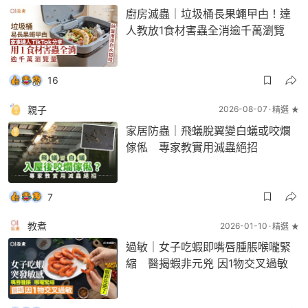
廚房滅蟲｜垃圾桶長果蠅曱甴！達
人教放1食材害蟲全消逾千萬瀏覽
16
親子
2026-08-07
精選 ★
家居防蟲｜飛蟻脫翼變白蟻或咬爛
傢俬 專家教實用滅蟲絕招
7
教煮
2026-01-10
精選 ★
過敏｜女子吃蝦即嘴唇腫脹喉嚨緊
縮 醫揭蝦非元兇 因1物交叉過敏