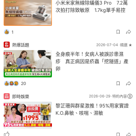
小米米家無線除蟎儀3 Pro 7.2萬
次拍打除致敏原 1.7kg單手易控
1
熱爆話題
2026-07-04
精選 ★
全身痕半年！女病人被誤診患濕
疹 真正病因是疥蟲「挖隧道」產
卵
20
即時娛樂
2026-06-29
特約內容
黎芷珊與群星激推！95%用家實證
K.O.鼻敏、咳喘、濕敏