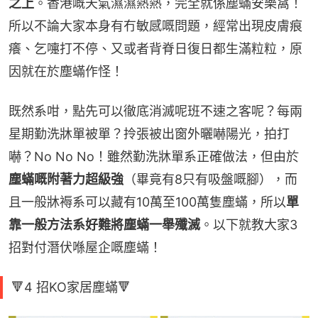
之上
。香港嘅天氣濕濕熱熱，完全就係塵蟎安樂窩！
所以不論大家本身有冇敏感嘅問題，經常出現皮膚痕
癢、乞嚏打不停、又或者背脊日復日都生滿粒粒，原
因就在於塵蟎作怪！
既然系咁，點先可以徹底消滅呢班不速之客呢？每兩
星期勤洗牀單被單？拎張被出窗外曬嚇陽光，拍打
嚇？No No No！雖然勤洗牀單系正確做法，但由於
塵蟎嘅附著力超級強
（畢竟有8只有吸盤嘅腳），而
且一般牀褥系可以藏有10萬至100萬隻塵蟎，所以
單
靠一般方法系好難將塵蟎一舉殲滅
。以下就教大家3
招對付潛伏喺屋企嘅塵蟎！
🔻4 招KO家居塵蟎🔻