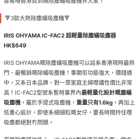
容易喺香港買到嘅除塵蟎吸塵機畀大家！
🔻3款大熱除塵蟎吸塵機🔻
IRIS OHYAMA IC-FAC2 超輕量除塵蟎吸塵器 
HK$649
IRIS OHYAMA嘅除塵蟎吸塵機可以話系香港現時最熱
門、最暢銷嘅除蟎吸塵機！事關佢功能強大，價錢適
中，又系日本品牌，對一眾家庭主婦嚟講性價比非常
高！IC-FAC2型號系暫時業界內
最輕量化設計嘅塵蟎
吸塵機
，屬於手提式吸塵機，
重量只有1.6kg
，再加上
低重心設計，即使系細細粒嘅女仔，要長時間拎住嚟
吸塵都絕對冇問題。