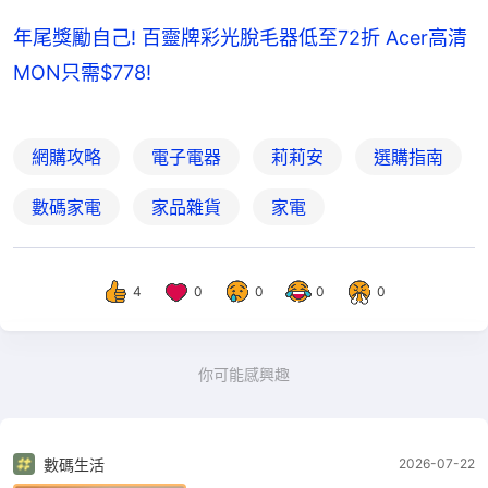
年尾獎勵自己! 百靈牌彩光脫毛器低至72折 Acer高清
MON只需$778!
網購攻略
電子電器
莉莉安
選購指南
數碼家電
家品雜貨
家電
4
0
0
0
0
你可能感興趣
數碼生活
2026-07-22