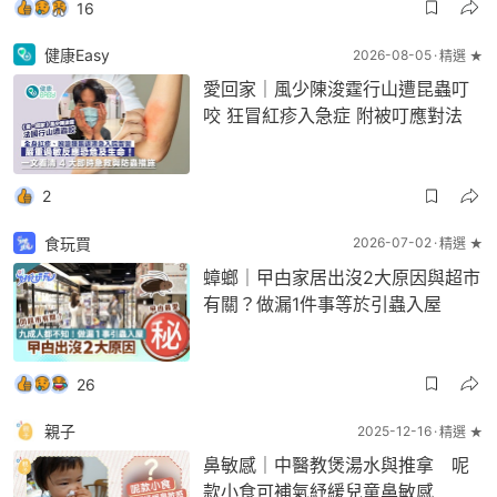
16
健康Easy
2026-08-05
精選 ★
愛回家｜風少陳浚霆行山遭昆蟲叮
咬 狂冒紅疹入急症 附被叮應對法
2
食玩買
2026-07-02
精選 ★
蟑螂｜曱甴家居出沒2大原因與超市
有關？做漏1件事等於引蟲入屋
26
親子
2025-12-16
精選 ★
鼻敏感｜中醫教煲湯水與推拿 呢
款小食可補氣紓緩兒童鼻敏感