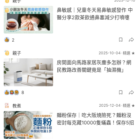
親子
2025-12-10
鼻敏感｜兒童冬天易鼻敏感發作 中
醫分享2款茶飲通鼻塞減少打噴嚏
2
親子
2025-10-04
精選 ★
房間面向馬路家居灰塵多怎辦？網
民教路改善關鍵竟是「抽濕機」
8
教煮
2025-12-04
精選 ★
麵粉保存｜吃大阪燒險死？麵粉沒
密封每克藏10000隻蟎蟲！保存5招