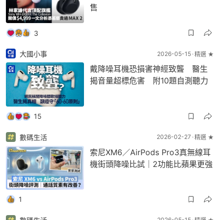
售
3
大國小事
2026-05-15
精選 ★
戴降噪耳機恐損害神經致聾 醫生
揭音量超標危害 附10題自測聽力
15
數碼生活
2026-02-27
精選 ★
索尼XM6／AirPods Pro3真無線耳
機街頭降噪比試｜2功能比蘋果更強
1
2026-05-15