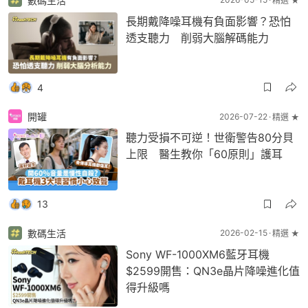
數碼生活
精選 ★
長期戴降噪耳機有負面影響？恐怕
透支聽力 削弱大腦解碼能力
4
開罐
2026-07-22
精選 ★
聽力受損不可逆！世衛警告80分貝
上限 醫生教你「60原則」護耳
13
數碼生活
2026-02-15
精選 ★
Sony WF-1000XM6藍牙耳機
$2599開售：QN3e晶片降噪進化值
得升級嗎