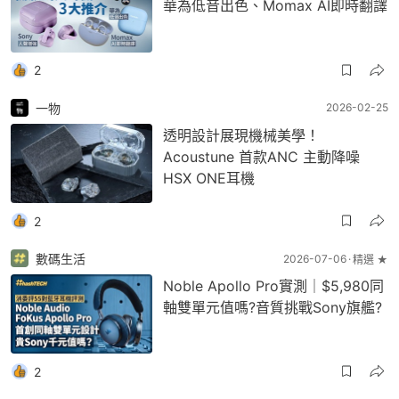
華為低音出色、Momax AI即時翻譯
2
一物
2026-02-25
透明設計展現機械美學！
Acoustune 首款ANC 主動降噪
HSX ONE耳機
2
數碼生活
2026-07-06
精選 ★
Noble Apollo Pro實測｜$5,980同
軸雙單元值嗎?音質挑戰Sony旗艦?
2