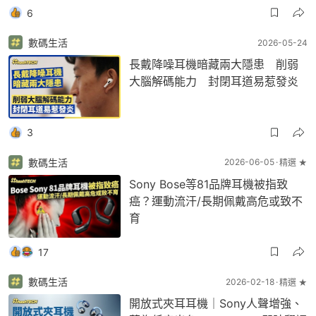
6
數碼生活
2026-05-24
長戴降噪耳機暗藏兩大隱患 削弱
大腦解碼能力 封閉耳道易惹發炎
3
數碼生活
2026-06-05
精選 ★
Sony Bose等81品牌耳機被指致
癌？運動流汗/長期佩戴高危或致不
育
17
數碼生活
2026-02-18
精選 ★
開放式夾耳耳機｜Sony人聲增強、