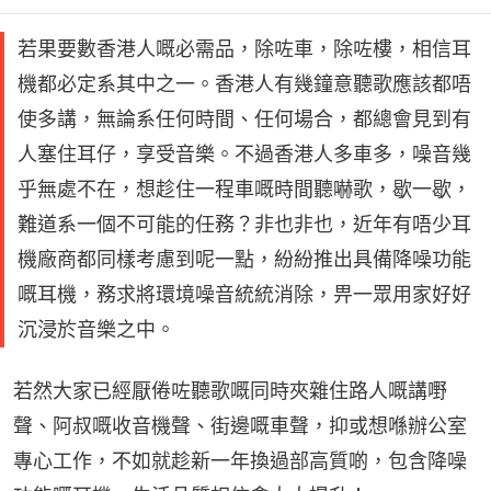
若果要數香港人嘅必需品，除咗車，除咗樓，相信耳
機都必定系其中之一。香港人有幾鐘意聽歌應該都唔
使多講，無論系任何時間、任何場合，都總會見到有
人塞住耳仔，享受音樂。不過香港人多車多，噪音幾
乎無處不在，想趁住一程車嘅時間聽嚇歌，歇一歇，
難道系一個不可能的任務？非也非也，近年有唔少耳
機廠商都同樣考慮到呢一點，紛紛推出具備降噪功能
嘅耳機，務求將環境噪音統統消除，畀一眾用家好好
沉浸於音樂之中。
若然大家已經厭倦咗聽歌嘅同時夾雜住路人嘅講嘢
聲、阿叔嘅收音機聲、街邊嘅車聲，抑或想喺辦公室
專心工作，不如就趁新一年換過部高質啲，包含降噪