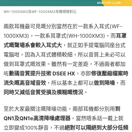
WH-1000XM3及WF-1000XM3耳機規格對比
兩款耳機最可見嘅分別當然在於一款系入耳式(WF-
1000XM3)，一款系耳罩式(WH-1000XM3)，而
耳罩
式嘅聲場系會較入耳式大
，就正如手提電腦同座台式
電腦咁，因為入耳式體積較細，所以音質上未必可以
做到耳罩式嘅效果。雖然有一定差距，不過兩者都加
咗
數碼音質提升技術 DSEE HX
，亦即
修復壓縮檔案時
流失嘅高音域音效
，所以基本上都可以
做到降噪
，而
同時又減低音質受損及模糊嘅情況
。
至於大家最關注嘅降噪功能，兩部耳機都分別用
到
QN1及QN1e高清降噪處理器
，當然唔系話一戴上就
立即變成100%靜音，不過
絕對可以隔絕到大部分低頻