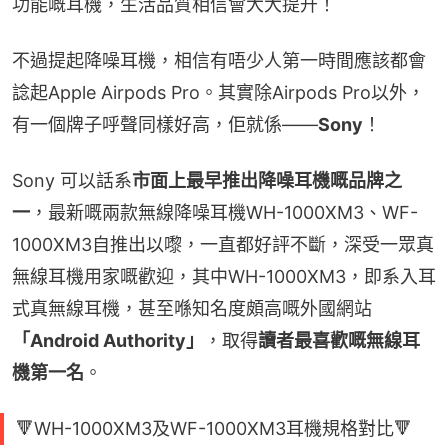
功能嘅耳機，生活品質相信會大大提升！
不過提起降噪耳機，相信有唔少人第一時間應該都會
諗起Apple Airpods Pro。其實除Airpods Pro以外，
有一個牌子呼聲同樣好高，佢就係——
Sony
！
Sony 可以話系
市面上最早推出降噪耳機嘅品牌之
一
，最新嘅兩款無線降噪耳機WH-1000XM3、WF-
1000XM3自推出以嚟，一直都好評不斷，深受一眾真
無線耳機用家嘅歡迎，其中WH-1000XM3，即系入耳
式真無線耳機，甚至喺知名度頗高嘅外國網站
「Android Authority」
，取得
讀者最喜歡嘅無線耳
機第一名
。
🔻WH-1000XM3及WF-1000XM3耳機規格對比🔻