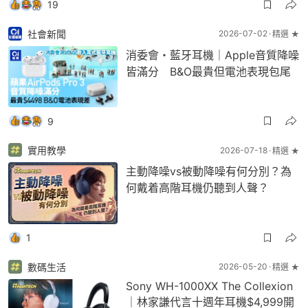
19
社會新聞
2026-07-02
精選 ★
消委會・藍牙耳機｜Apple音質降噪
皆滿分 B&O最貴但電池表現包尾
9
實用教學
2026-07-18
精選 ★
主動降噪vs被動降噪有何分別？為
何戴着高階耳機仍聽到人聲？
1
數碼生活
2026-05-20
精選 ★
Sony WH-1000XX The Collexion
｜林家謙代言十週年耳機$4,999開