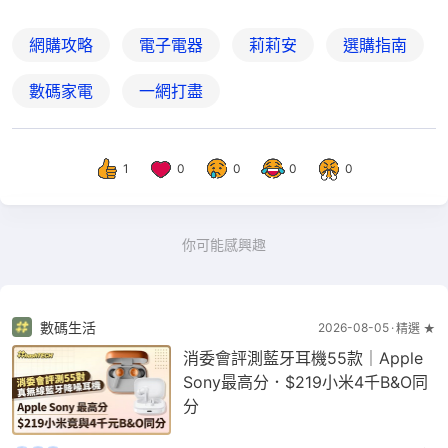
網購攻略
電子電器
莉莉安
選購指南
數碼家電
一網打盡
1
0
0
0
0
你可能感興趣
數碼生活
2026-08-05
精選 ★
消委會評測藍牙耳機55款｜Apple
Sony最高分．$219小米4千B&O同
分