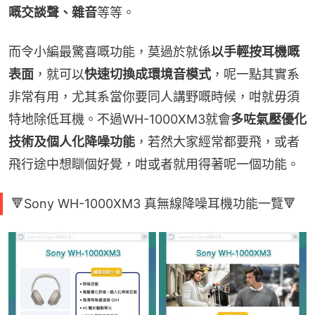
嘅交談聲、雜音
等等。
而令小編最驚喜嘅功能，莫過於就係
以手輕按耳機嘅
表面
，就可以
快速切換成環境音模式
，呢一點其實系
非常有用，尤其系當你要同人講野嘅時候，咁就毋須
特地除低耳機。不過WH-1000XM3就會
多咗氣壓優化
技術及個人化降噪功能
，若然大家經常都要飛，或者
飛行途中想瞓個好覺，咁或者就用得著呢一個功能。
🔻Sony WH-1000XM3 真無線降噪耳機功能一覽🔻