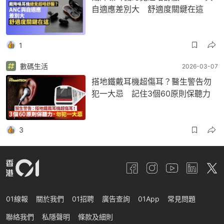
自適應差別大 舒適度關鍵在這
1
數碼生活
2026-03-07
搭地鐵戴耳機超傷耳？醫生警告勿
犯一大忌 記住3個60原則保聽力
3
01線報
關於我們
01招聘
廣告查詢
01App
常見問題
聯絡我們
私隱聲明
條款及細則