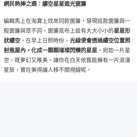
網民熱捧之選：縷空星星遮光窗簾
編輯馬上在淘寶上找來同款窗簾，發現這款窗簾與一
般窗簾與眾不同，窗簾底布上設有大大小小的
星星形
狀縷空
，在早上日照時份，
光線便會透過縷空位置照
射進屋內，化成一顆顆璀璨閃爍的星星
，宛如一片星
空，既夢幻又唯美。讓你在白天依舊能擁有一片浪漫
星辰，實在美得讓人移不開視線呢。