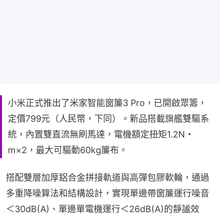
小米正式推出了米家智能窗簾3 Pro，已開啟眾籌，
定價799元（人民幣，下同）。新品搭載旗艦雙驅系
統，內置雙直流無刷馬達，電機額定扭矩1.2N・
m×2，最大可驅動60kg簾布。
搭配雙層加厚鋁合金拼接軌道與高彈包膠軟輪，通過
多重降噪算法和結構設計，實現單邊帶窗簾運行噪音
＜30dB(A)、單邊單電機運行＜26dB(A)的靜謐效