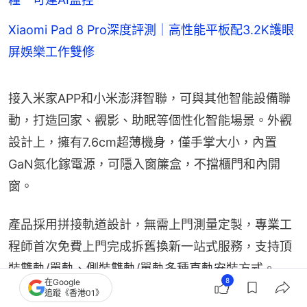
Xiaomi Pad 8 Pro深度評測｜高性能平板配3.2K護眼
屏娛樂工作雙修
接入米家APP和小米澎湃智聯，可與其他智能設備聯
動，打造回家、觀影、助眠等個性化智能場景。外觀
設計上，擁有7.6cm超薄機身，僅手掌大小，內置
GaN氮化鎵電源，可隱入窗簾盒，不擋櫃門和內開
窗。
產品採用拼接軌道設計，無需上門測量定製，專業工
程師首次免費上門完成拆舊換新一站式服務，支持頂
裝雙軌/單軌、側裝雙軌/單軌多種直軌安裝方式。
8
在Google
追蹤《香港01》
【延伸閱讀】
小米手環10陶瓷版　備1500nits高亮螢