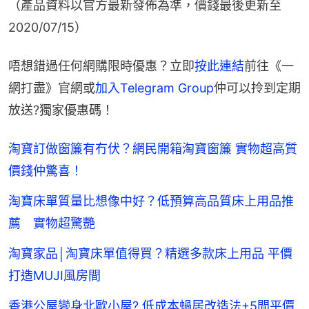
（產品資料以官方最新發佈為準，價錢最後更新至
2020/07/15）
唔想錯過任何網購限時優惠？立即
按此連結
前往《一
網打盡》官網或
加入Telegram Group
仲可以拎到定期
放送?獨家優惠碼！
淘寶訂做窗簾有冇伏？網民開箱淘寶窗簾 實物超高質
價錢仲驚喜！
淘寶床單質量比想像中好？低預算高品質床上用品推
薦 實物超驚艷
淘寶家品│淘寶床單值得買？精選多款床上用品 平價
打造MUJI風房間
香港公屋變身北歐小屋? 低成本蝸居改造法+5間平價