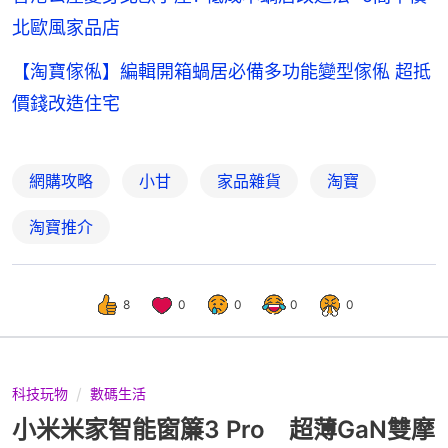
北歐風家品店
【淘寶傢俬】編輯開箱蝸居必備多功能變型傢俬 超抵
價錢改造住宅
網購攻略
小甘
家品雜貨
淘寶
淘寶推介
8
0
0
0
0
科技玩物
數碼生活
小米米家智能窗簾3 Pro 超薄GaN雙摩