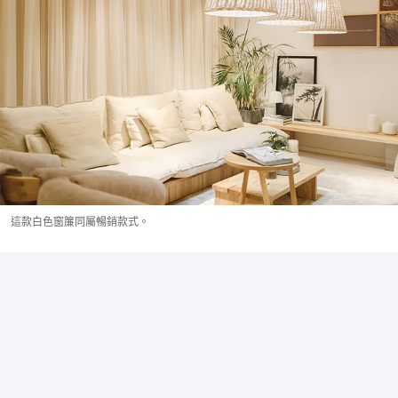
這款白色窗簾同屬暢銷款式。