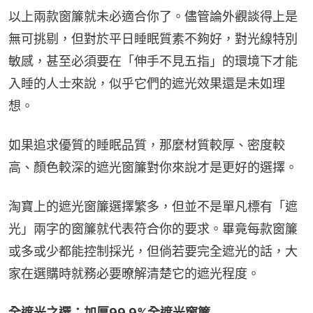
以上兩款窗簾就未必適合你了。儘管論外觀談得上是
無可挑剔，但對於平日睡眠質素不夠好，對光線特別
敏感，甚至必須要在「伸手不見五指」的環境下才能
入睡的人士來說，似乎它們的遮光效果還是未如理
想。
如果追求優質的睡眠品質，那麼材質較厚、密度較
高、顏色較深的遮光窗簾對你來說才是更好的選擇。
淘寶上的遮光窗簾選擇繁多，但並不是單凡標有「遮
光」兩字的窗簾就代表符合你的要求。畢竟每款窗簾
或多或少都能控制採光，但倘若要完全遮光的話，大
家在選購時就務必要暸解清楚它的遮光程度。
全遮光之選：加厚99.9%全遮光窗簾