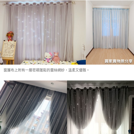
窗簾布上附有一層密褶蓬鬆的蕾絲網紗，溫柔又優雅。