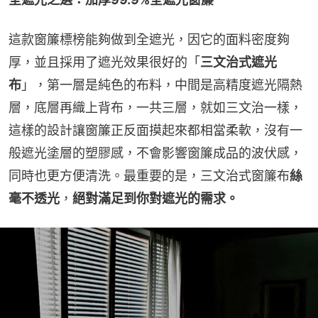
這款窗簾標榜能夠做到全遮光，因它的面料密度夠
厚，並且採用了遮光效果很好的「
三文治式遮光
布
」，第一層是純色的布料，中間是高精度遮光隔熱
層，底層再織上背布，一共三層，就如三文治一樣，
這樣的設計讓窗簾正反面摸起來都相當柔軟，沒有一
般遮光塗層的塑膠感，不會影響窗簾成品的波伏感，
同時也更方便清洗。最重要的是，三文治式窗簾布
絲
毫不透光
，
絕對滿足到你對遮光的需求。