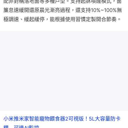
配非對稱落地窗等多種戶型。支持起牀喚醒模式，窗
簾怠速緩開還原晨光漸亮過程，還支持10%~100%無
極調速、緩起緩停，能根據使用習慣定製開合節奏。
小米推米家智能寵物餵食器2可視版！5L大容量防卡
糧 可連AI監控