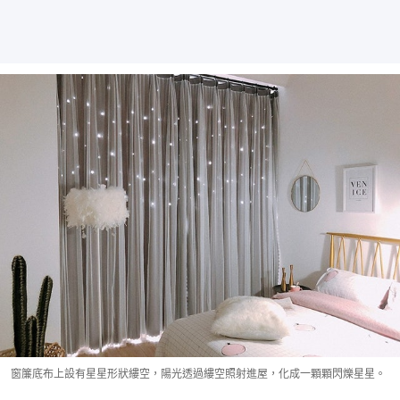
窗簾底布上設有星星形狀縷空，陽光透過縷空照射進屋，化成一顆顆閃爍星星。