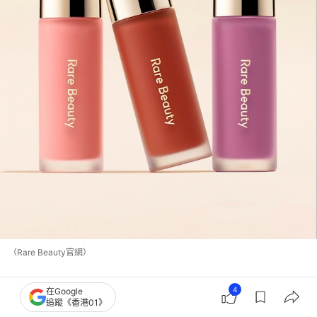
（Rare Beauty官網）
必收好物清單-香水類
4
在Google
追蹤《香港01》