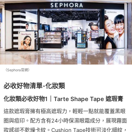
（Sephora官網）
必收好物清單-化妝類
化妝類必收好物1｜Tarte Shape Tape 遮瑕膏
這款遮瑕膏擁有極高遮瑕力，輕輕一點就能覆蓋黑眼
圈與痘印。配方含有24小時保濕眼霜成分，展現霧面
妝感卻不乾燥卡紋。Cushion Tape技術可淡化細紋，