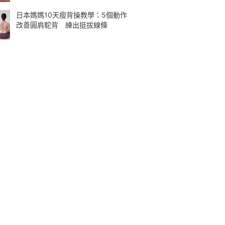
日本媽媽10天瘦背操教學：5個動作
改善圓肩駝背 練出挺拔線條