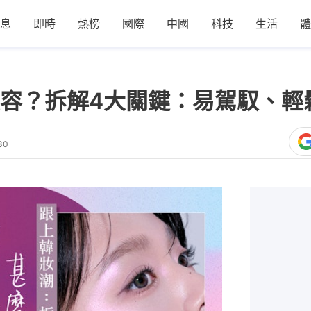
息
即時
熱榜
國際
中國
科技
生活
體
容？拆解4大關鍵：易駕馭、輕
30