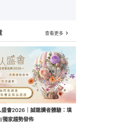
章
查看更多
人盛會2026｜誠邀讀者體驗：填
/獨家趨勢發佈