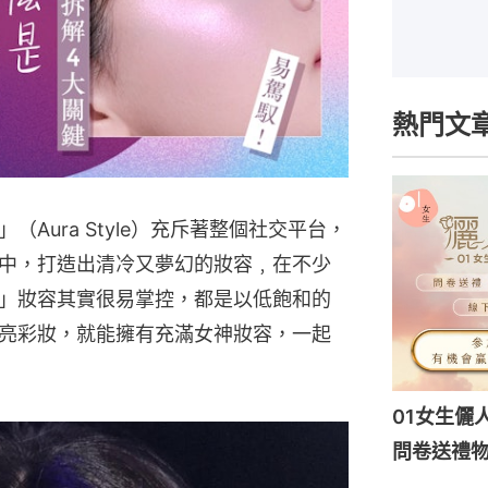
熱門文
Aura Style）充斥著整個社交平台，
中，打造出清冷又夢幻的妝容﹐在不少
」妝容其實很易掌控，都是以低飽和的
亮彩妝，就能擁有充滿女神妝容，一起
01女生儷
問卷送禮物