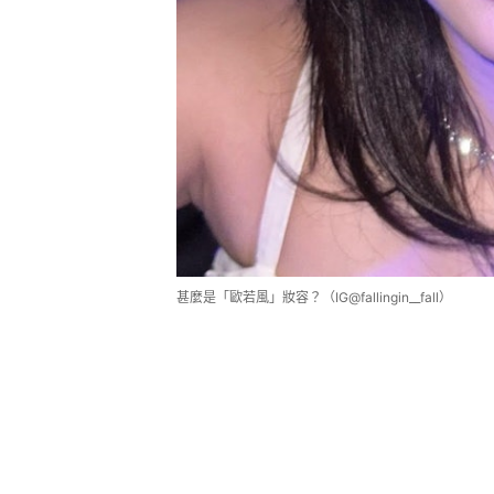
甚麼是「歐若風」妝容？（IG@fallingin__fall）