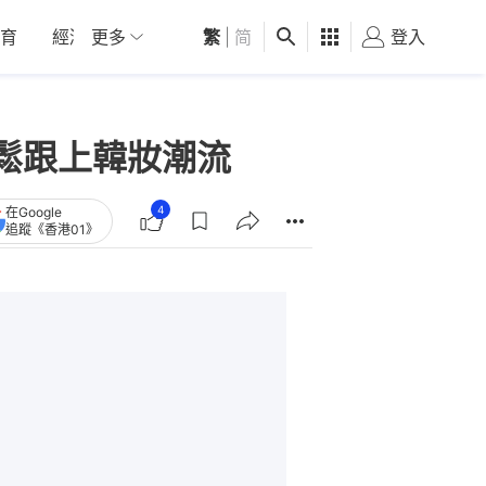
育
經濟
更多
01深圳
繁
觀點
|
简
健康
好食玩飛
登入
女
鬆跟上韓妝潮流
4
在Google
追蹤《香港01》