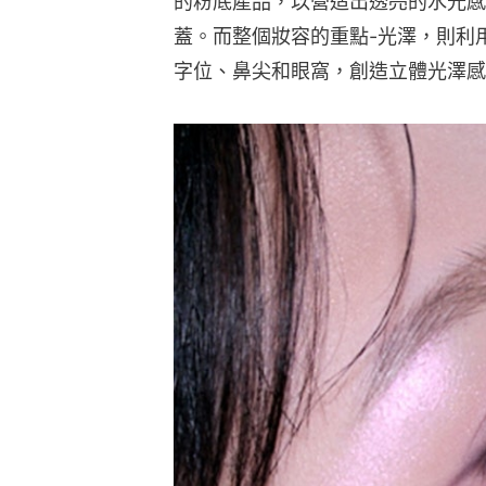
的粉底產品，以營造出透亮的水光感
蓋。而整個妝容的重點-光澤，則利
字位、鼻尖和眼窩，創造立體光澤感