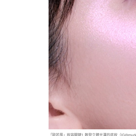
「歐若風」妝容關鍵1. 散發立體光澤的底妝（IG@mude_of