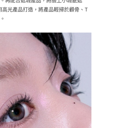
。再配合遮瑕產品，將臉上小瑕疵遮
用高光產品打造，將產品輕掃於顴骨、T
。