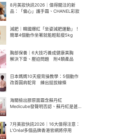
8月美妝快訊2026｜值得關注的新
品：「偏心」護手霜、CHANEL彩妝
減肥｜韓國爆紅「坐姿減肥運動」！
簡單4個動作坐著就能輕鬆瘦5kg
胸部保養｜6大技巧養成健康美胸
解決下垂、壓迫問題 附4類產品
日本媽媽10天瘦背操教學：5個動作
改善圓肩駝背 練出挺拔線條
海關檢出膠原面霜含蘇丹紅
Medicube發聲明否認、蘇丹紅是甚
麼
7月美妝快訊2026｜16大值得注意：
L’Oréal多個品牌香港官網將停用