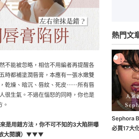
熱門文
然不能被忽略，相信不用編者再提醒各
五時都補塗潤唇膏，本應有一張水嫩雙
，乾燥、暗沉、唇紋、死皮⋯⋯所有唇
人很生氣。不過在惱怒的同時，你也是
方。
Sephora 
來是用錯方法，你不可不知的3大陷阱曝
必買17大
放大閱讀）▼▼▼