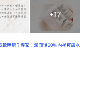
+
17
或致暗瘡？專家：潔面後60秒內塗爽膚水