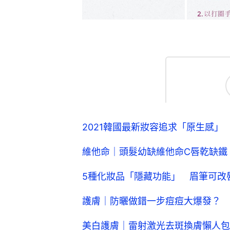
2021韓國最新妝容追求「原生感
維他命｜頭髮幼缺維他命C唇乾缺鐵 
5種化妝品「隱藏功能」 眉筆可改
護膚｜防曬做錯一步痘痘大爆發？ 
美白護膚｜雷射激光去斑換膚懶人包