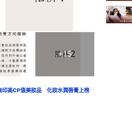
+
15
大無印高CP值美妝品　化妝水潤唇膏上榜