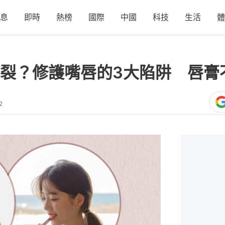
息
即時
熱榜
國際
中國
科技
生活
體
裂？修護嘴唇的3大陷阱 唇膏
2