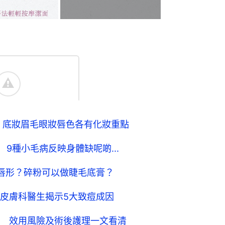
」 底妝眉毛眼妝唇色各有化妝重點
9種小毛病反映身體缺呢啲...
唇形？碎粉可以做睫毛底膏？
皮膚科醫生揭示5大致痘成因
 效用風險及術後護理一文看清