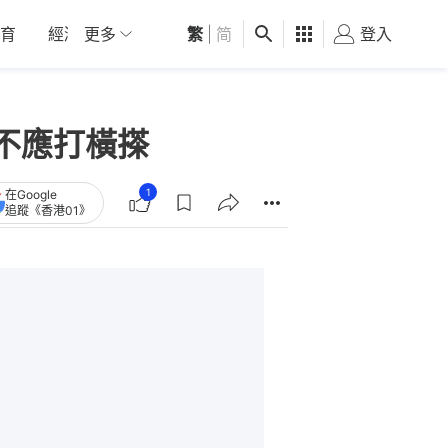
育
經濟
更多
01深圳
繁
觀點
|
简
健康
好食玩飛
登入
女
不應打橫搽
1
在Google
追蹤《香港01》